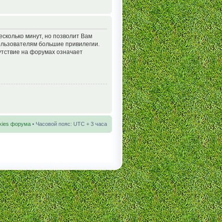
есколько минут, но позволит Вам
ользователям большие привилегии.
утствие на форумах означает
kies форума
• Часовой пояс: UTC + 3 часа