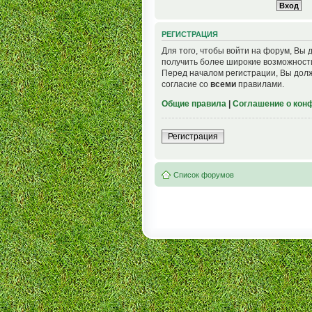
РЕГИСТРАЦИЯ
Для того, чтобы войти на форум, Вы 
получить более широкие возможност
Перед началом регистрации, Вы долж
согласие со
всеми
правилами.
Общие правила
|
Соглашение о кон
Регистрация
Список форумов