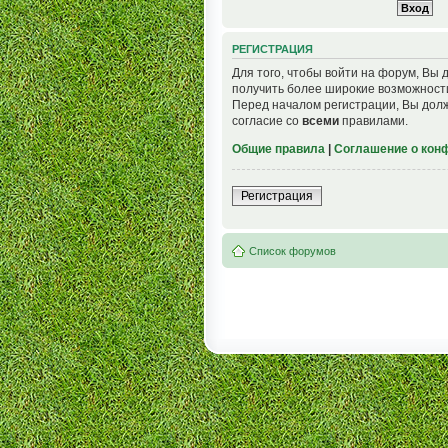
РЕГИСТРАЦИЯ
Для того, чтобы войти на форум, Вы 
получить более широкие возможност
Перед началом регистрации, Вы долж
согласие со
всеми
правилами.
Общие правила
|
Соглашение о кон
Регистрация
Список форумов