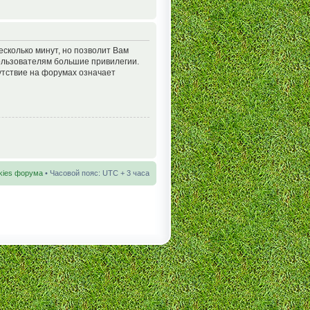
есколько минут, но позволит Вам
ользователям большие привилегии.
утствие на форумах означает
kies форума
• Часовой пояс: UTC + 3 часа