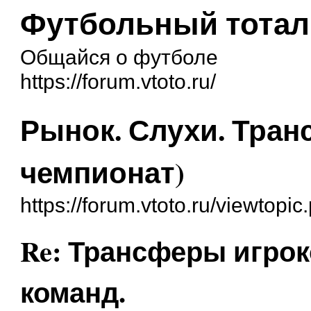
Футбольный тотали
Общайся о футболе
https://forum.vtoto.ru/
Рынок. Слухи. Тра
чемпионат)
https://forum.vtoto.ru/viewtop
Re: Трансферы игрок
команд.