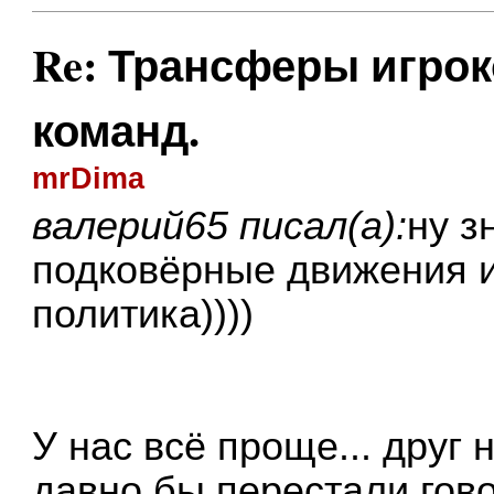
Re: Трансферы игрок
команд.
mrDima
валерий65 писал(а):
ну з
подковёрные движения и
политика))))
У нас всё проще... друг 
давно бы перестали гов