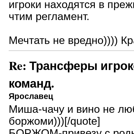
игроки находятся в преж
чтим регламент.
Мечтать не вредно))))
Кр
Re: Трансферы игрок
команд.
Ярославец
Миша-чачу и вино не люб
боржоми)))[/quote]
БОРЖОМ-привезу с род