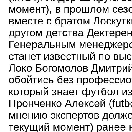
момент), в прошлом се
вместе с братом Лоскутк
другом детства Дектерен
Генеральным менеджеро
станет известный по вы
Локо Богомолов Дмитрий
обойтись без профессио
который знает футбол и
Пронченко Алексей (futb
мнению экспертов долже
текущий момент) ранее н