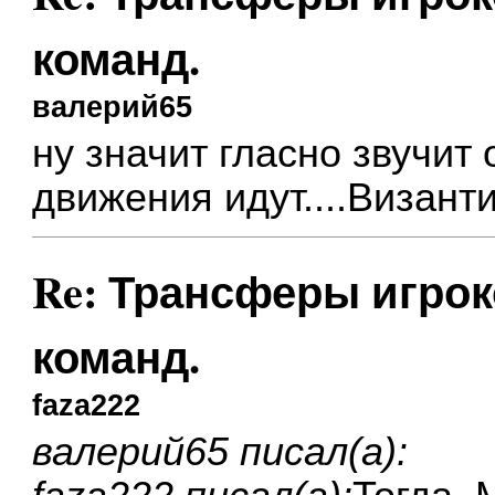
команд.
валерий65
ну значит гласно звучит
движения идут....Византи
Re: Трансферы игрок
команд.
faza222
валерий65 писал(а):