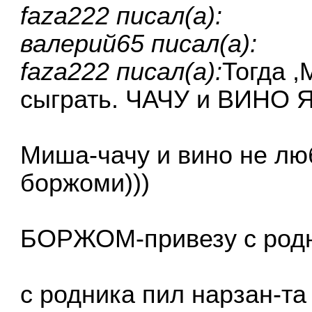
faza222 писал(а):
валерий65 писал(а):
faza222 писал(а):
Тогда 
сыграть. ЧАЧУ и ВИНО Я
Миша-чачу и вино не люб
боржоми)))
БОРЖОМ-привезу с род
с родника пил нарзан-та