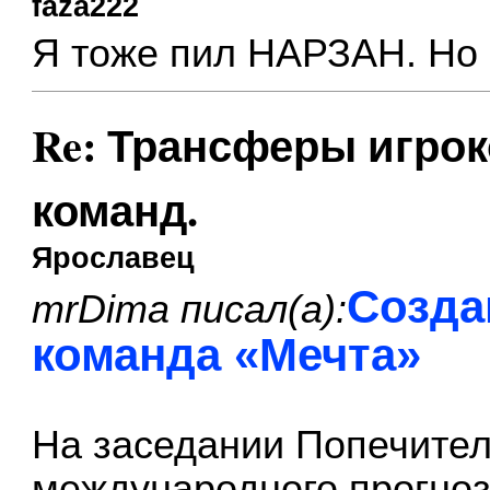
faza222
Я тоже пил НАРЗАН. 
Re: Трансферы игрок
команд.
Ярославец
Созда
mrDima писал(а):
команда «Мечта»
На заседании Попечител
международного прогноза