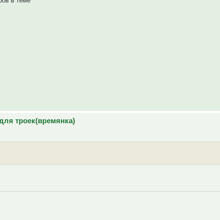
ров в теме
для троек(времянка)