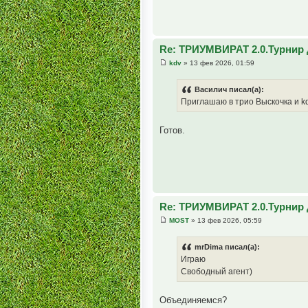
Re: ТРИУМВИРАТ 2.0.Турнир 
kdv
» 13 фев 2026, 01:59
Василич писал(а):
Приглашаю в трио Выскочка и k
Готов.
Re: ТРИУМВИРАТ 2.0.Турнир 
MOST
» 13 фев 2026, 05:59
mrDima писал(а):
Играю
Свободный агент)
Объединяемся?