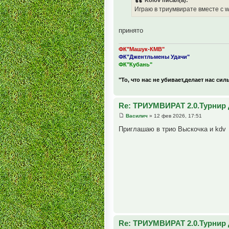
Играю в триумвирате вместе с we
принято
ФК"Машук-КМВ"
ФК"Джентльмены Удачи"
ФК"Кубань"
"То, что нас не убивает,делает нас сил
Re: ТРИУМВИРАТ 2.0.Турнир 
Василич
» 12 фев 2026, 17:51
Приглашаю в трио Выскочка и kdv
Re: ТРИУМВИРАТ 2.0.Турнир 