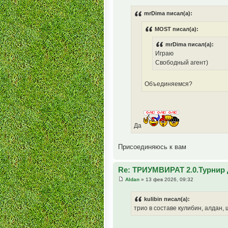
mrDima писал(а):
MOST писал(а):
mrDima писал(а):
Играю
Свободный агент)
Объединяемся?
Да
Присоединяюсь к вам
Re: ТРИУМВИРАТ 2.0.Турнир 
Aldan
» 13 фев 2026, 09:32
kulibin писал(а):
трио в составе кулибин, алдан,