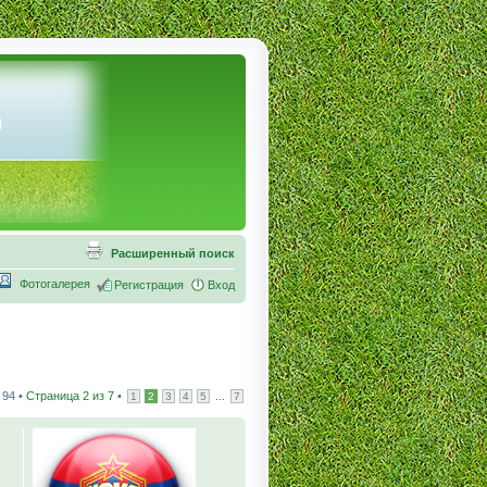
Расширенный поиск
Фотогалерея
Регистрация
Вход
 94 •
Страница
2
из
7
•
...
1
2
3
4
5
7