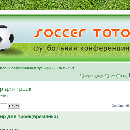
умов
‹
Неофициальные турниры
‹
Лига Живых
Игра Судоку
Чат
FAQ
р для троек
exden
Сообщений:
ир для троек(времянка)