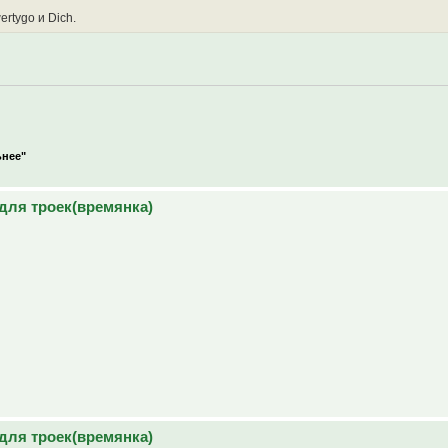
rtygo и Dich.
ьнее"
для троек(времянка)
для троек(времянка)