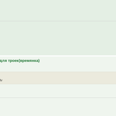
для троек(времянка)
dv