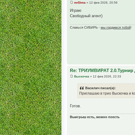
mrDima
» 12 фев 2026, 20:56
Играю
Свободный агент)
Славься СИБИРЬ -
мы гордимся тобой
!
Re: ТРИУМВИРАТ 2.0.Турнир 
Выскочка
» 12 фев 2026, 22:33
Василич писал(а):
Приглашаю в трио Выскочка и k
Готов.
Выигрыш есть, можно поесть