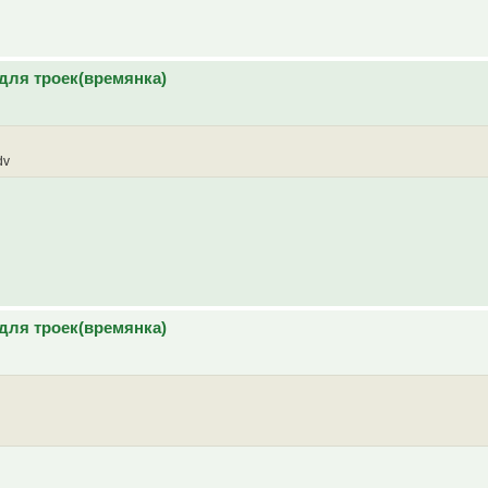
для троек(времянка)
dv
для троек(времянка)