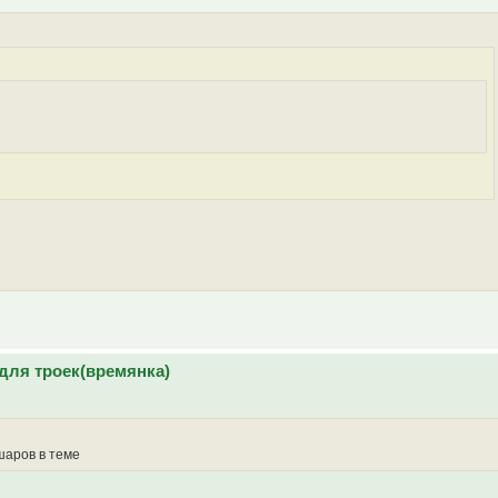
для троек(времянка)
 шаров в теме