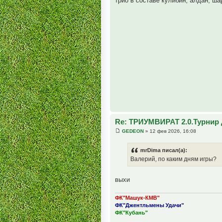
трио в составе кулибин, алдан, ша
Re: ТРИУМВИРАТ 2.0.Турнир 
GEDEON
» 12 фев 2026, 16:08
mrDima писал(а):
Валерий, по каким дням игры?
выхи
ФК"Машук-КМВ"
ФК"Джентльмены Удачи"
ФК"Кубань"