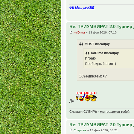
ФК Машук-КМВ
Re: ТРИУМВИРАТ 2.0.Турнир 
mrDima
» 13 фев 2026, 07:10
MOST писал(а):
mrDima писал(а):
Играю
Свободный агент)
Объединяемся?
Да
Славься СИБИРЬ -
мы гордимся тобой
!
Re: ТРИУМВИРАТ 2.0.Турнир 
Спартач
» 13 фев 2026, 08:21