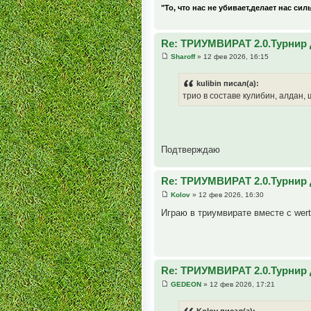
"То, что нас не убивает,делает нас сил
Re: ТРИУМВИРАТ 2.0.Турнир 
Sharoff
» 12 фев 2026, 16:15
kulibin писал(а):
трио в составе кулибин, алдан,
Подтверждаю
Re: ТРИУМВИРАТ 2.0.Турнир 
Kolov
» 12 фев 2026, 16:30
Играю в триумвирате вместе с wert
Re: ТРИУМВИРАТ 2.0.Турнир 
GEDEON
» 12 фев 2026, 17:21
Kolov писал(а):