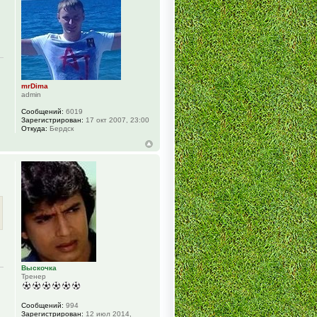
mrDima
admin
Сообщений:
6019
Зарегистрирован:
17 окт 2007, 23:00
Откуда:
Бердск
Выскочка
Тренер
Сообщений:
994
Зарегистрирован:
12 июл 2014,