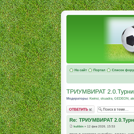
На сайт
Портал
Список фор
ТРИУМВИРАТ 2.0.Турни
Модераторы:
Kwinsi
,
skuadra
,
GEDEON
,
al
Комментировать
Re: ТРИУМВИРАТ 2.0.Турн
kulibin
» 12 фев 2026, 15:53