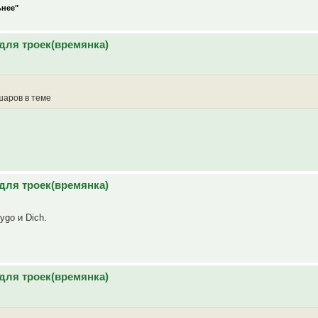
ьнее"
для троек(времянка)
 шаров в теме
для троек(времянка)
ygo и Dich.
для троек(времянка)