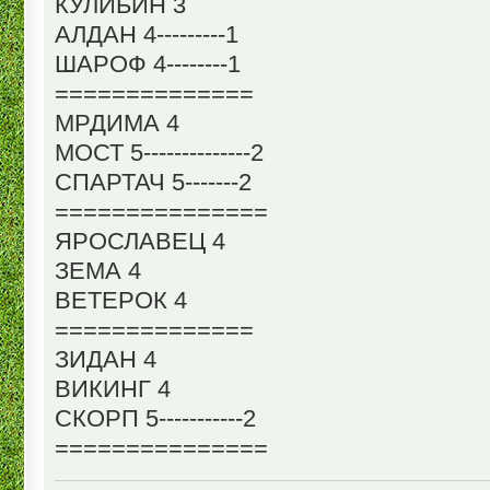
КУЛИБИН 3
АЛДАН 4---------1
ШАРОФ 4--------1
==============
МРДИМА 4
МОСТ 5--------------2
СПАРТАЧ 5-------2
===============
ЯРОСЛАВЕЦ 4
ЗЕМА 4
ВЕТЕРОК 4
==============
ЗИДАН 4
ВИКИНГ 4
СКОРП 5-----------2
===============