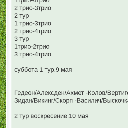
1трио-4трио
2 трио-3трио
2 тур
1 трио-3трио
2 трио-4трио
3 тур
1трио-2трио
3 трио-4трио
суббота 1 тур.9 мая
Гедеон/Алексден/Ахмет -Колов/Верти
Зидан/Викинг/Скорп -Василич/Выскочк
2 тур воскресение.10 мая