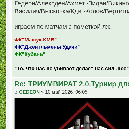
Гедеон/Алексден/Ахмет -Зидан/Викинг
Василич/Выскочка/Кдв -Колов/Вертиг
играем по матчам с пометкой лж.
ФК"Машук-КМВ"
ФК"Джентльмены Удачи"
ФК"Кубань"
"То, что нас не убивает,делает нас сильнее"
Re: ТРИУМВИРАТ 2.0.Турнир дл
GEDEON
» 10 май 2026, 06:05