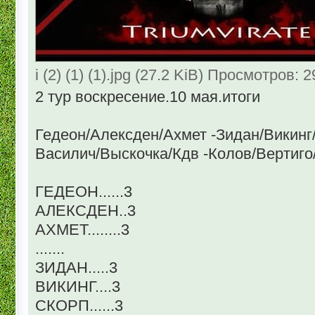
i (2) (1) (1).jpg (27.2 KiB) Просмотров: 
2 тур воскресение.10 мая.итоги
Гедеон/Алексден/Ахмет -Зидан/Викинг
Василич/Выскочка/Кдв -Колов/Вертиго
ГЕДЕОН......3
АЛЕКСДЕН..3
АХМЕТ........3
.......
ЗИДАН.....3
ВИКИНГ....3
СКОРП......3