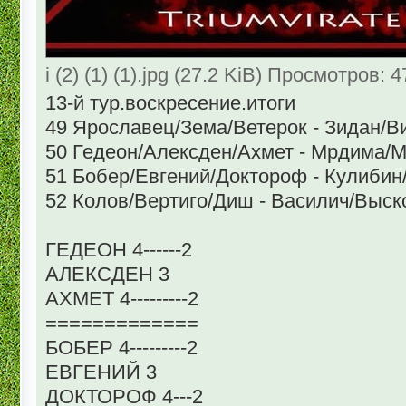
i (2) (1) (1).jpg (27.2 KiB) Просмотров: 
13-й тур.воскресение.итоги
49 Ярославец/Зема/Ветерок - Зидан/Ви
50 Гедеон/Алексден/Ахмет - Мрдима/М
51 Бобер/Евгений/Доктороф - Кулиби
52 Колов/Вертиго/Диш - Василич/Выско
ГЕДЕОН 4------2
АЛЕКСДЕН 3
АХМЕТ 4---------2
=============
БОБЕР 4---------2
ЕВГЕНИЙ 3
ДОКТОРОФ 4---2