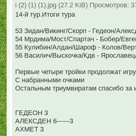
i (2) (1) (1).jpg (27.2 KiB) Просмотров: 
14-й тур.Итоги тура
53 Зидан/Викинг/Скорп - Гедеон/Алекс
54 Мрдима/Мост/Спартач - Бобер/Евге
55 Кулибин/Алдан/Шароф - Колов/Верт
56 Василич/Выскочка/Кдв - Ярославец
Первые четыре тройки продолжат игру
С набранными очками
Остальным триумвиратам спасибо за иг
ГЕДЕОН 3
АЛЕКСДЕН 6------3
АХМЕТ 3