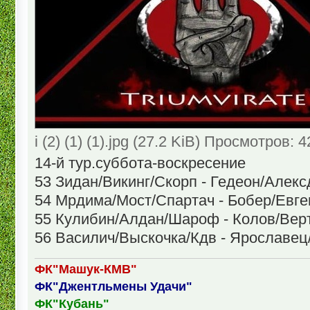
i (2) (1) (1).jpg (27.2 KiB) Просмотров: 
14-й тур.суббота-воскресение
53 Зидан/Викинг/Скорп - Гедеон/Алек
54 Мрдима/Мост/Спартач - Бобер/Евг
55 Кулибин/Алдан/Шароф - Колов/Вер
56 Василич/Выскочка/Кдв - Ярославец
ФК"Машук-КМВ"
ФК"Джентльмены Удачи"
ФК"Кубань"