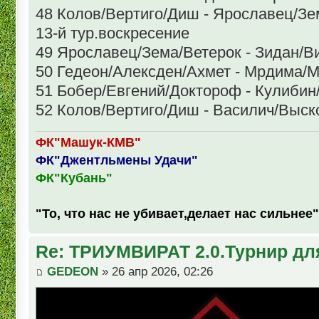
48 Колов/Вертиго/Диш - Ярославец/Зе
13-й тур.воскресение
49 Ярославец/Зема/Ветерок - Зидан/В
50 Гедеон/Алексден/Ахмет - Мрдима/М
51 Бобер/Евгений/Доктороф - Кулиби
52 Колов/Вертиго/Диш - Василич/Выск
ФК"Машук-КМВ"
ФК"Джентльмены Удачи"
ФК"Кубань"
"То, что нас не убивает,делает нас сильнее"
Re: ТРИУМВИРАТ 2.0.Турнир дл
GEDEON
» 26 апр 2026, 02:26