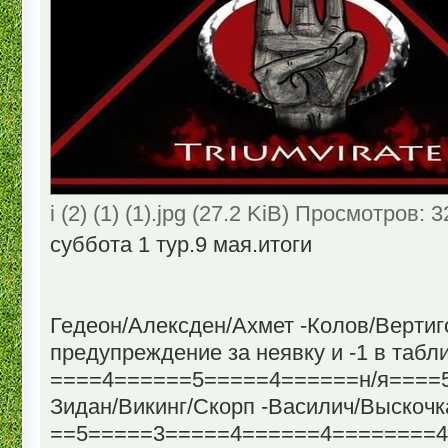
i (2) (1) (1).jpg (27.2 KiB) Просмотров: 
суббота 1 тур.9 мая.итоги
Гедеон/Алексден/Ахмет -Колов/Вертиг
предупреждение за неявку и -1 в табл
====4======5=====4======н/я====
Зидан/Викинг/Скорп -Василич/Выскочк
==5=====3=====4======4========4