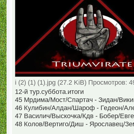
i (2) (1) (1).jpg (27.2 KiB) Просмотров: 
12-й тур.суббота.итоги
45 Мрдима/Мост/Спартач - Зидан/Вики
46 Кулибин/Алдан/Шароф - Гедеон/Але
47 Василич/Выскочка/Кдв - Бобер/Евг
48 Колов/Вертиго/Диш - Ярославец/Зе