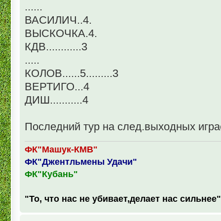
......
ВАСИЛИЧ..4.
ВЫСКОЧКА.4.
КДВ............3
.....
КОЛОВ......5.........3
ВЕРТИГО...4
ДИШ...........4
Последний тур на след.выходных игра
ФК"Машук-КМВ"
ФК"Джентльмены Удачи"
ФК"Кубань"
"То, что нас не убивает,делает нас сильнее"