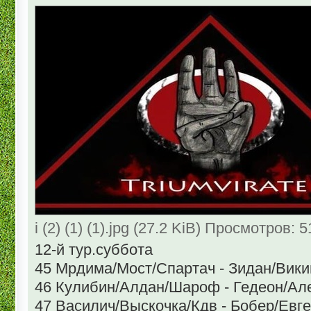
i (2) (1) (1).jpg (27.2 KiB) Просмотров: 
12-й тур.суббота
45 Мрдима/Мост/Спартач - Зидан/Вики
46 Кулибин/Алдан/Шароф - Гедеон/Ал
47 Василич/Выскочка/Кдв - Бобер/Евг