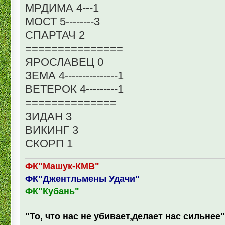
МРДИМА 4---1
МОСТ 5--------3
СПАРТАЧ 2
===============
ЯРОСЛАВЕЦ 0
ЗЕМА 4---------------1
ВЕТЕРОК 4---------1
==============
ЗИДАН 3
ВИКИНГ 3
СКОРП 1
ФК"Машук-КМВ"
ФК"Джентльмены Удачи"
ФК"Кубань"
"То, что нас не убивает,делает нас сильнее"