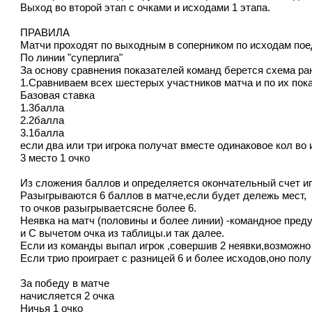
Выход во второй этап с очками и исходами 1 этапа.
ПРАВИЛА
Матчи проходят по выходным в соперником по исходам пое
По линии "суперлига"
За основу сравнения показателей команд берется схема ра
1.Сравниваем всех шестерых участников матча и по их пок
Базовая ставка
1.3балла
2.2балла
3.1балла
если два или три игрока получат вместе одинаковое кол во 
3 место 1 очко
Из сложения баллов и определяется окончательный счет и
Разыгрываются 6 баллов в матче,если будет дележь мест,
то очков разыгрываетсясне более 6.
Неявка на матч (половины и более линии) -командное преду
и С вычетом очка из таблицы.и так далее.
Если из команды выпал игрок ,совершив 2 неявки,возможно 
Если трио проиграет с разницей 6 и более исходов,оно получ
За победу в матче
начисляется 2 очка
Ничья 1 очко