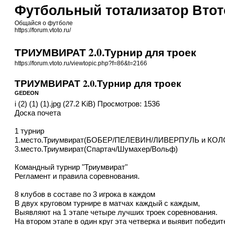
Футбольный тотализатор Втот
Общайся о футболе
https://forum.vtoto.ru/
ТРИУМВИРАТ 2.0.Турнир для троек
https://forum.vtoto.ru/viewtopic.php?f=86&t=2166
ТРИУМВИРАТ 2.0.Турнир для троек
GEDEON
i (2) (1) (1).jpg (27.2 KiB) Просмотров: 1536
Доска почета
1 турнир
1.место.Триумвират(БОБЕР/ПЕЛЕВИН/ЛИВЕРПУЛЬ и КО
3.место.Триумвират(Спартач/Шумахер/Вольф)
Командный турнир "Триумвират"
Регламент и правила соревнования.
8 клубов в составе по 3 игрока в каждом
В двух круговом турнире в матчах каждый с каждым,
Выявляют на 1 этапе четыре лучших троек соревнования.
На втором этапе в один круг эта четверка и выявит победит