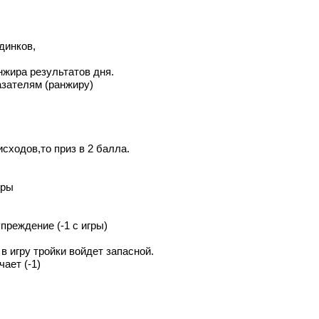
динков,
нжира результатов дня.
азателям (ранжиру)
исходов,то приз в 2 балла.
гры
преждение (-1 с игры)
в игру тройки войдет запасной.
ает (-1)