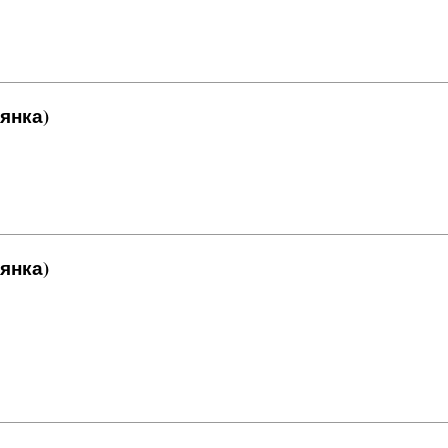
янка)
янка)