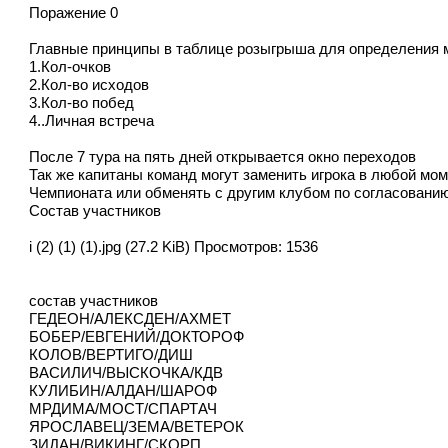
Поражение 0
Главные принципы в таблице розыгрыша для определения м
1.Кол-очков
2.Кол-во исходов
3.Кол-во побед
4..Личная встреча
После 7 тура на пять дней открывается окно переходов
Так же капитаны команд могут заменить игрока в любой мо
Чемпионата или обменять с другим клубом по согласованию
Состав участников
i (2) (1) (1).jpg (27.2 KiB) Просмотров: 1536
состав участников
ГЕДЕОН/АЛЕКСДЕН/АХМЕТ
БОБЕР/ЕВГЕНИЙ/ДОКТОРОФ
КОЛОВ/ВЕРТИГО/ДИШ
ВАСИЛИЧ/ВЫСКОЧКА/КДВ
КУЛИБИН/АЛДАН/ШАРОФ
МРДИМА/МОСТ/СПАРТАЧ
ЯРОСЛАВЕЦ/ЗЕМА/ВЕТЕРОК
ЗИДАН/ВИКИНГ/СКОРП