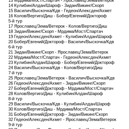
13 Мрдима/Мост/Спартач - Ярославец/Зема/Ветерок
14 Кулибин/Алдан/Шароф - Зидан/Викинг/Скорп
15 Василич/Выскочка/Кдв - Гедеон/Алексден/Ахмет
16 Колов/Вертиго/Диш - Бобер/Евгений/Доктороф
5-й тур
17 Ярославец/Зема/Ветерок - Колов/Вертиго/Диш
18 Зидан/Викинг/Скорп - Мрдима/Мост/Спартач
19 Гедеон/Алексден/Ахмет - Кулибин/Алдан/Шароф
20 Бобер/Евгений/Доктороф - Василич/Выскочка/Кдв
6-й тур
21 Зидан/Викинг/Скорп - Ярославец/Зема/Ветерок
22 Мрдима/Мост/Спартач - Гедеон/Алексден/Ахмет
23 Кулибин/Алдан/Шароф - Бобер/Евгений/Доктороф
24 Василич/Выскочка/Кдв - Колов/Вертиго/Диш
7-й тур
25 Ярославец/Зема/Ветерок - Василич/Выскочка/Кдв
26 Гедеон/Алексден/Ахмет - Зидан/Викинг/Скорп
27 Бобер/Евгений/Доктороф - Мрдима/Мост/Спартач
28 Колов/Вертиго/Диш - Кулибин/Алдан/Шароф
8-й тур
29 Василич/Выскочка/Кдв - Кулибин/Алдан/Шароф
30 Колов/Вертиго/Диш - Мрдима/Мост/Спартач
31 Бобер/Евгений/Доктороф - Зидан/Викинг/Скорп
32 Гедеон/Алексден/Ахмет - Ярославец/Зема/Ветерок
9-й тур