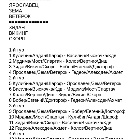
ЯРОСЛАВЕЦ
ЗЕМА
ВЕТЕРОК
==============
ЗИДАН
ВИКИНГ
СКОРП
===============
1-й тур
1 Кулибин/Алдан/Шароф - Василич/Выскочка/Кдв
2 Мрдима/Мост/Спартач - Колов/Вертиго/Диш
3 Зидан/Викинг/Скорп - Бобер/Евгений/Доктороф
4 Ярославец/Зема/Ветерок - Гедеон/Алексден/Ахмет
2-й тур
5 Кулибин/Алдан/Шароф - Ярославец/Зема/Ветерок
6 Василич/Выскочка/Кдв - Мрдима/Мост/Спартач
7 Колов/Вертиго/Диш - Зидан/Викинг/Скорп
8 Бобер/Евгений/Доктороф - Гедеон/Алексден/Ахмет
3-й тур
9 Ярославец/Зема/Ветерок - Бобер/Евгений/Доктороф
10 Мрдима/Мост/Спартач - Кулибин/Алдан/Шароф
11 Зидан/Викинг/Скорп - Василич/Выскочка/Кдв
12 Гедеон/Алексден/Ахмет - Колов/Вертиго/Диш
4-й тур