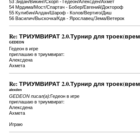
53 Зидан/Викинг/Скорп - Гедеон/Алексден/Ахмет
54 Мрдима/Мост/Спартач - Бобер/Евгений/Доктороф
55 Кулибин/Алдан/Шароф - Колов/Вертиго/Диш
56 Василич/Выскочка/Кдв - Ярославец/Зема/Ветерок
Re: ТРИУМВИРАТ 2.0.Турнир для троек(врем
GEDEON
Гедеон в игре
приглашаю в триумвират:
Алексдена
Ахмета
Re: ТРИУМВИРАТ 2.0.Турнир для троек(врем
alexden
GEDEON писал(а):
Гедеон в игре
приглашаю в триумвират:
Алексдена
Ахмета
Играю