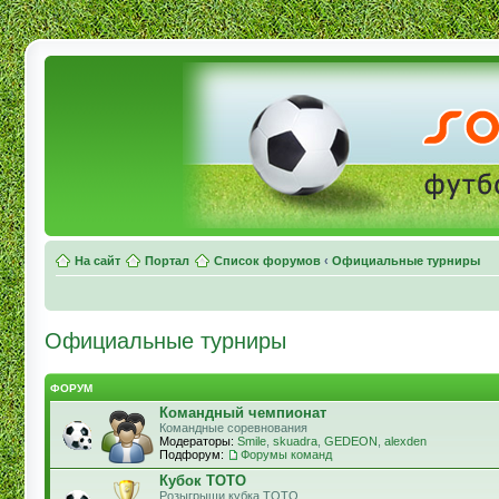
На сайт
Портал
Список форумов
‹
Официальные турниры
Официальные турниры
ФОРУМ
Командный чемпионат
Командные соревнования
Модераторы:
Smile
,
skuadra
,
GEDEON
,
alexden
Подфорум:
Форумы команд
Кубок ТОТО
Розыгрыши кубка ТОТО.