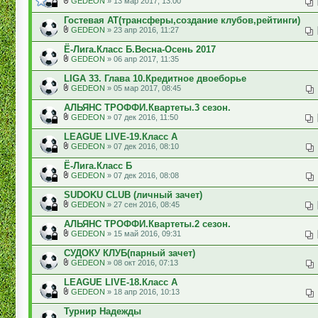
GEDEON
» 13 мар 2017, 13:00
Гостевая АТ(трансферы,создание клубов,рейтинги)
GEDEON
» 23 апр 2016, 11:27
Ё-Лига.Класс Б.Весна-Осень 2017
GEDEON
» 06 апр 2017, 11:35
LIGA 33. Глава 10.Кредитное двоеборье
GEDEON
» 05 мар 2017, 08:45
АЛЬЯНС ТРОФФИ.Квартеты.3 сезон.
GEDEON
» 07 дек 2016, 11:50
LEAGUE LIVE-19.Класс А
GEDEON
» 07 дек 2016, 08:10
Ё-Лига.Класс Б
GEDEON
» 07 дек 2016, 08:08
SUDOKU CLUB (личный зачет)
GEDEON
» 27 сен 2016, 08:45
АЛЬЯНС ТРОФФИ.Квартеты.2 сезон.
GEDEON
» 15 май 2016, 09:31
СУДОКУ КЛУБ(парный зачет)
GEDEON
» 08 окт 2016, 07:13
LEAGUE LIVE-18.Класс А
GEDEON
» 18 апр 2016, 10:13
Турнир Надежды