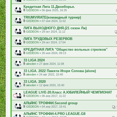
Кредитная Лига 11.Двоеборье.
GEDEON
» 06 фев 2025, 16:35
TRIUMVIRATE(командный турнир)
GEDEON
» 07 ноя 2024, 11:02
ЛИГА ВЫХОДНОГО ДНЯ.(21 сезон Лж)
GEDEON
» 29 окт 2024, 11:12
ЛИГА ТРУДОВЫХ РЕЗЕРВОВ
GEDEON
» 29 окт 2024, 17:04
КРЕДИТНАЯ ЛИГА "Общество вольных стрелков"
GEDEON
» 26 ноя 2024, 09:13
33 LIGA 2024
alexden
» 27 фев 2024, 11:08
33 LIGA. 2022 Памяти Игоря Сопова (alone)
alexden
» 24 авг 2022, 15:40
33 LIGA. 2020
alexden
» 12 фев 2020, 15:40
LEAGUE LIVE-20.Класс А.ЮБИЛЕЙНЫЙ ЧЕМПИОНАТ
GEDEON
» 06 апр 2017, 11:22
АЛЬЯНС ТРОФФИ.Second group
GEDEON
» 04 апр 2017, 15:41
АЛЬЯНС ТРОФФИ-4.PRO LEAGUE.G8