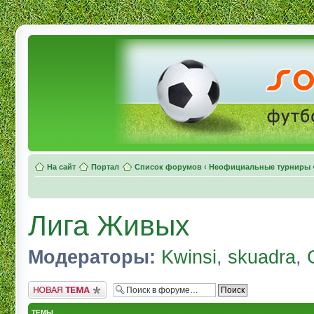
На сайт
Портал
Список форумов
‹
Неофициальные турниры
Лига Живых
Модераторы:
Kwinsi
,
skuadra
,
Начать новую тему
ТЕМЫ