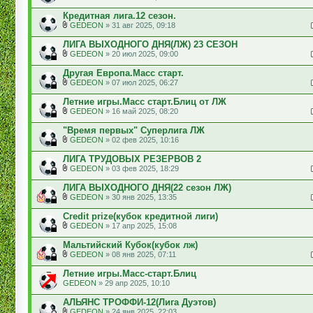
Кредитная лига.12 сезон.
GEDEON
» 31 авг 2025, 09:18
ЛИГА ВЫХОДНОГО ДНЯ(ЛЖ) 23 СЕЗОН
GEDEON
» 20 июл 2025, 09:00
Другая Европа.Масс старт.
GEDEON
» 07 июл 2025, 06:27
Летние игры.Масс старт.Блиц от ЛЖ
GEDEON
» 16 май 2025, 08:20
"Время первых" Суперлига ЛЖ
GEDEON
» 02 фев 2025, 10:16
ЛИГА ТРУДОВЫХ РЕЗЕРВОВ 2
GEDEON
» 03 фев 2025, 18:29
ЛИГА ВЫХОДНОГО ДНЯ(22 сезон ЛЖ)
GEDEON
» 30 янв 2025, 13:35
Credit prize(кубок кредитной лиги)
GEDEON
» 17 апр 2025, 15:08
Мальтийский Кубок(кубок лж)
GEDEON
» 08 янв 2025, 07:11
Летние игры.Масс-старт.Блиц
GEDEON
» 29 апр 2025, 10:10
АЛЬЯНС ТРОФФИ-12(Лига Дуэтов)
GEDEON
» 24 янв 2025, 22:03