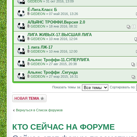
GEDEON
» 31 окт 2016, 13:09
Ё-Лига.Класс Б
GEDEON
» 07 май 2016, 13:26
АЛЬЯНС ТРОФФИ.Версия 2.0
GEDEON
» 18 янв 2016, 08:32
1
ЛИГА ЖИВЫХ-17.ВЫСШАЯ ЛИГА
GEDEON
» 10 янв 2016, 12:04
1 лига ЛЖ-17
GEDEON
» 10 янв 2016, 12:00
Альянс Троффи-11.СУПЕРЛИГА
GEDEON
» 27 авг 2015, 20:38
Альянс Троффи .Сегунда
GEDEON
» 27 мар 2015, 16:31
Показать темы за:
Сортировать по:
Начать новую тему
Вернуться в Список форумов
КТО СЕЙЧАС НА ФОРУМЕ