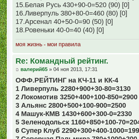
15.Белая Русь 430+90-0=520 (90) [0]
16.Ливерпуль 380+80-0=460 (80) [0]
17.Арсенал 40+50-0=90 (50) [0]
18.Ровеньки 40-0=40 (40) [0]
моя жизнь - мои правила
Re: Командный рейтинг.
валерий65
» 04 ноя 2013, 17:31
ОФФ.РЕЙТИНГ на КЧ-11 и КК-4
1 Ливерпуль 2280+900+30-80=3130
2 Локомотив 3250+400+100-850=2900
3 Альянс 2800+500+100-900=2500
4 Машук-КМВ 1430+600+300-0=2330
5 Зеленодольск 1160+850+100-70=20
6 Супер Клуб 2290+300+400-1000=19
7 Северная Пальмира 780+1000+200