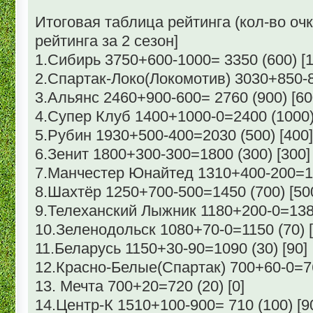
Итоговая таблица рейтинга (кол-во очк
рейтинга за 2 сезон]
1.Сибирь 3750+600-1000= 3350 (600) [1
2.Спартак-Локо(Локомотив) 3030+850-8
3.Альянс 2460+900-600= 2760 (900) [60
4.Супер Клуб 1400+1000-0=2400 (1000) 
5.Рубин 1930+500-400=2030 (500) [400]
6.Зенит 1800+300-300=1800 (300) [300]
7.Манчестер Юнайтед 1310+400-200=15
8.Шахтёр 1250+700-500=1450 (700) [50
9.Телеханский Лыжник 1180+200-0=1380
10.Зеленодольск 1080+70-0=1150 (70) [
11.Беларусь 1150+30-90=1090 (30) [90]
12.Красно-Белые(Спартак) 700+60-0=760
13. Мечта 700+20=720 (20) [0]
14.Центр-К 1510+100-900= 710 (100) [9