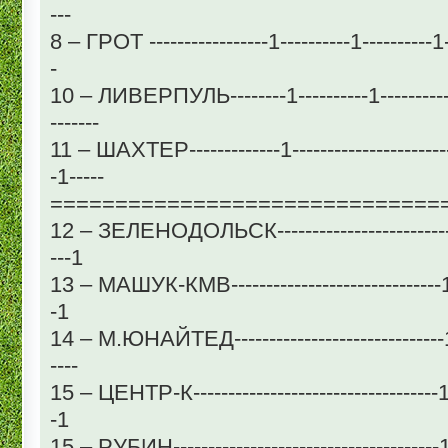
---
8 – ГРОТ -----------------1----------1----------1---
-
10 – ЛИВЕРПУЛЬ--------1----------1----------1---
-------
11 – ШАХТЕР-------------1-------------------------
-1-----
==============================
12 – ЗЕЛЕНОДОЛЬСК--------------------------2--
---1
13 – МАШУК-КМВ------------------------------1---
-1
14 – М.ЮНАЙТЕД------------------------------1---
----
15 – ЦЕНТР-К-----------------------------------1---
-1
15 – РУБИН--------------------------------------1--