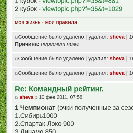
1 кубок -
viewtopic.php?f=35&t=881
2 кубок -
viewtopic.php?f=35&t=1029
моя жизнь - мои правила
Сообщение было удалено | удалил:
sheva
| 1
Причина:
пересчет ниже
Сообщение было удалено | удалил:
sheva
| 1
Сообщение было удалено | удалил:
sheva
| 1
Re: Командный рейтинг.
sheva
» 10 фев 2011, 07:58
1 Чемпионат
(очки полученные за сез
1.Сибирь1000
2.Спартак-Локо 900
3.Динамо 850