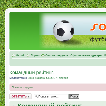
На сайт
Портал
Список форумов
‹
Официальные турниры
‹
К
Командный рейтинг.
Модераторы:
Smile
,
skuadra
,
GEDEON
,
alexden
Правила форума
Комментировать
Командный рейтинг.