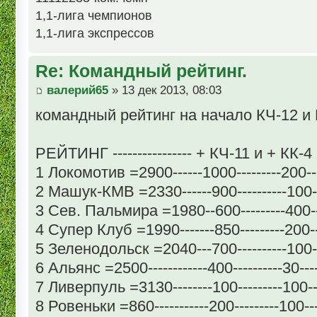
1,1-лига чемпионов
1,1-лига экспрессов
Re: Командный рейтинг.
валерий65
» 13 дек 2013, 08:03
командный рейтинг на начало КЧ-12 и 
РЕЙТИНГ ---------------- + КЧ-11 и + КК-4
1 Локомотив =2900------1000---------200--
2 Машук-КМВ =2330------900----------100-
3 Сев. Пальмира =1980--600---------400--
4 Супер Клуб =1990-------850---------200-
5 Зеленодольск =2040---700----------100-
6 Альянс =2500------------400----------30--
7 Ливерпуль =3130--------100---------100-
8 Ровеньки =860-----------200---------100--