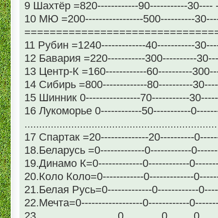
9 Шахтёр =820------------90-----------30----
10 МЮ =200-----------------500----------30--
==============================
11 Рубин =1240-------------40-----------30--
12 Бавария =220-----------300----------30---
13 Центр-К =160------------60----------300-
14 Сибирь =800-------------80----------30---
15 Шинник 0----------------70-----------30----
16 Лукоморье 0------------50-----------0------
..................................................................
17 Спартак =20--------------20----------0-----
18.Беларусь =0-------------0------------0------
19.Динамо К=0-------------0------------0------
20.Коло Коло=0------------0-------------0-----
21.Белая Русь=0-------------0------------0----
22.Мечта=0------------------0------------0------
23............................0.............0.........0.....