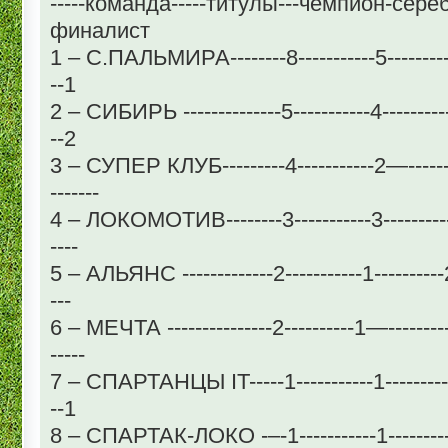
-----команда-----титулы---чемпион-сереб
финалист
1 – С.ПАЛЬМИРА--------8-----------5----------2--
--1
2 – СИБИРЬ --------------5-----------4----------
--2
3 – СУПЕР КЛУБ---------4-----------2—-------
-------
4 – ЛОКОМОТИВ--------3-----------3----------1--
----
5 – АЛЬЯНС -------------2-----------1----------2--
---
6 – МЕЧТА ---------------2----------1—---------1-
-----
7 – СПАРТАНЦЫ IT-----1-----------1----------1--
--1
8 – СПАРТАК-ЛОКО -–-1-----------1----------1--