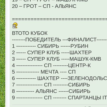
20 – ГРОТ – СП - АЛЬЯНС
==============================
ВТОТО КУБОК
--------ПОБЕДИТЕЛЬ ---ФИНАЛИСТ------
1 –---------- СИБИРЬ ------РУБИН
2 –---- СУПЕР КЛУБ -----ШАХТЕР
3 –---- СУПЕР КЛУБ -----МАШУК-КМВ
4 –-------------- СП ---------ЦЕНТР-К
5 –------------ МЕЧТА ---- СП
6 –---------- ШАХТЕР ----ЗЕЛЕНОДОЛЬ
7 –-------------- СП ---------СИБИРЬ
8 –--------- АЛЬЯНС ------СИБИРЬ
9 –-------------- СП -------- СПАРТАНЦЫ IT