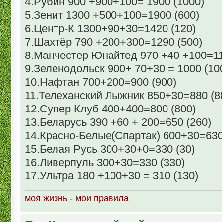
4.Рубин 900 +900+100= 1900 (1000)
5.Зенит 1300 +500+100=1900 (600)
6.Центр-К 1300+90+30=1420 (120)
7.Шахтёр 790 +200+300=1290 (500)
8.Манчестер Юнайтед 970 +40 +100=11
9.Зеленодольск 900+ 70+30 = 1000 (10
10.Нафтан 700+200=900 (900)
11.Телеханский Лыжник 850+30=880 (8
12.Супер Клуб 400+400=800 (800)
13.Беларусь 390 +60 + 200=650 (260)
14.Красно-Белые(Спартак) 600+30=630
15.Белая Русь 300+30+0=330 (30)
16.Ливерпуль 300+30=330 (330)
17.Ультра 180 +100+30 = 310 (130)
моя жизнь - мои правила