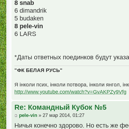
8 snab
6 dimandrik
5 budaken
8 pele-vin
6 LARS
*Даты ответных поединков будут указ
"ФК БЕЛАЯ РУСЬ"
Я інколи псих, інколи потвора, інколи янгол, ін
http://www.youtube.com/watch?v=GvAKPZy9Vfg
Re: Командный Кубок №5
pele-vin
» 27 мар 2014, 01:27
Ничья конечно здорово. Но есть же фе