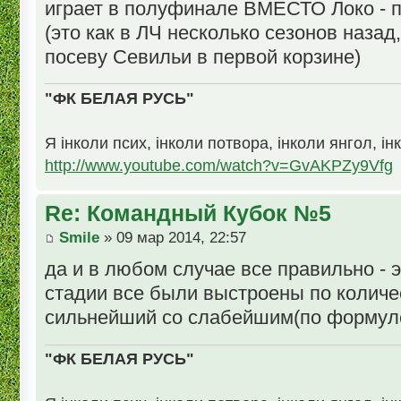
играет в полуфинале ВМЕСТО Локо - 
(это как в ЛЧ несколько сезонов назад
посеву Севильи в первой корзине)
"ФК БЕЛАЯ РУСЬ"
Я інколи псих, інколи потвора, інколи янгол, ін
http://www.youtube.com/watch?v=GvAKPZy9Vfg
Re: Командный Кубок №5
Smile
» 09 мар 2014, 22:57
да и в любом случае все правильно - 
стадии все были выстроены по количес
сильнейший со слабейшим(по формул
"ФК БЕЛАЯ РУСЬ"