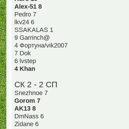
Alex-51 8
Pedro 7
lkv24 6
SSAKALAS 1
9 Garrinch@
4 Фортуна/vik2007
7 Dok
6 lvstep
4 Khan
СК 2 - 2 СП
Snezhnoe 7
Gorom 7
AK13 8
DmNass 6
Zidane 6