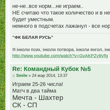
не-не..все норм...не играем..
НЕ считаю что такое количество и в н
будет уместным.
немного в подсчетах лажанул - все но
"ФК БЕЛАЯ РУСЬ"
Я інколи псих, інколи потвора, інколи янгол, ін
http://www.youtube.com/watch?v=GvAKPZy9Vfg
Re: Командный Кубок №5
Smile
» 24 мар 2014, 13:37
Играем 25-26 числа!
Матч в два тайма
Мечта - Шахтер
СК - СП