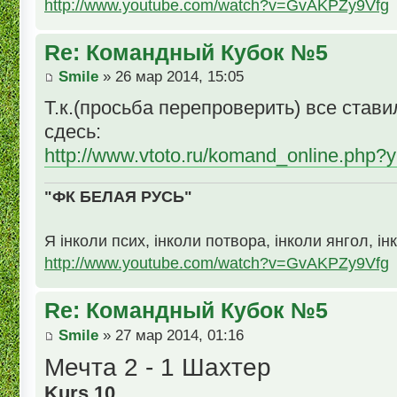
http://www.youtube.com/watch?v=GvAKPZy9Vfg
Re: Командный Кубок №5
Smile
» 26 мар 2014, 15:05
Т.к.(просьба перепроверить) все ставил
сдесь:
http://www.vtoto.ru/komand_online.php?y
"ФК БЕЛАЯ РУСЬ"
Я інколи псих, інколи потвора, інколи янгол, ін
http://www.youtube.com/watch?v=GvAKPZy9Vfg
Re: Командный Кубок №5
Smile
» 27 мар 2014, 01:16
Мечта 2 - 1 Шахтер
Kurs 10