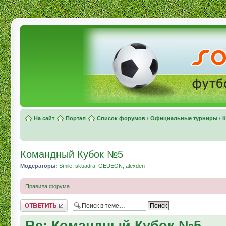
На сайт
Портал
Список форумов
‹
Официальные турниры
‹
К
Командный Кубок №5
Модераторы:
Smile
,
skuadra
,
GEDEON
,
alexden
Правила форума
Комментировать
Re: Командный Кубок №5