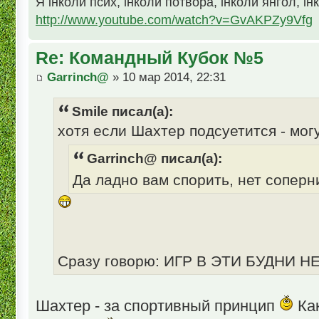
Я інколи псих, інколи потвора, інколи янгол, ін
http://www.youtube.com/watch?v=GvAKPZy9Vfg
Re: Командный Кубок №5
Garrinch@
» 10 мар 2014, 22:31
Smile писал(а):
хотя если Шахтер подсуетится - могу
Garrinch@ писал(а):
Да ладно вам спорить, нет сопер
Сразу говорю: ИГР В ЭТИ БУДНИ Н
Шахтер - за спортивный принцип
Как