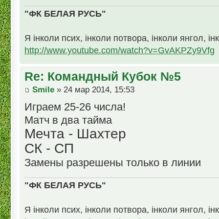
"ФК БЕЛАЯ РУСЬ"
Я інколи псих, інколи потвора, інколи янгол, ін
http://www.youtube.com/watch?v=GvAKPZy9Vfg
Re: Командный Кубок №5
Smile
» 24 мар 2014, 15:53
Играем 25-26 числа!
Матч в два тайма
Мечта - Шахтер
СК - СП
Замены разрешены только в линии
"ФК БЕЛАЯ РУСЬ"
Я інколи псих, інколи потвора, інколи янгол, ін