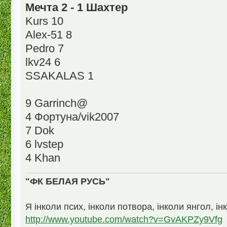
Мечта 2 - 1 Шахтер
Kurs 10
Alex-51 8
Pedro 7
lkv24 6
SSAKALAS 1
9 Garrinch@
4 Фортуна/vik2007
7 Dok
6 lvstep
4 Khan
"ФК БЕЛАЯ РУСЬ"
Я інколи псих, інколи потвора, інколи янгол, ін
http://www.youtube.com/watch?v=GvAKPZy9Vfg