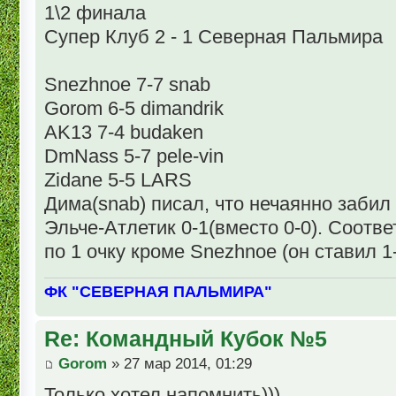
1\2 финала
Супер Клуб 2 - 1 Северная Пальмира
Snezhnoe 7-7 snab
Gorom 6-5 dimandrik
AK13 7-4 budaken
DmNass 5-7 pele-vin
Zidane 5-5 LARS
Дима(snab) писал, что нечаянно забил
Эльче-Атлетик 0-1(вместо 0-0). Соотве
по 1 очку кроме Snezhnoe (он ставил 1-
ФК "СЕВЕРНАЯ ПАЛЬМИРА"
Re: Командный Кубок №5
Gorom
» 27 мар 2014, 01:29
Только хотел напомнить)))