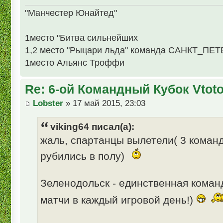
"Манчестер Юнайтед"
1место "Битва сильнейших
1,2 место "Рыцари льда" команда САНКТ_ПЕ
1место Альянс Троффи
Re: 6-ой Командный Кубок Vtot
Lobster
» 17 май 2015, 23:03
viking64 писал(а):
жаль, спартанцы вылетели( 3 коман
рубились в полу)
Зеленодольск - единственная коман
матчи в каждый игровой день!)