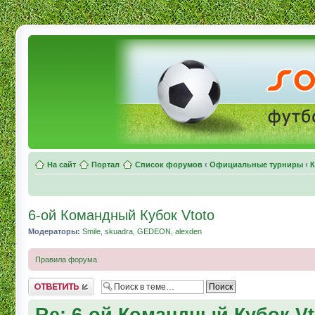
На сайт
Портал
Список форумов
‹
Официальные турниры
‹
К
6-ой Командный Кубок Vtoto
Модераторы:
Smile
,
skuadra
,
GEDEON
,
alexden
Правила форума
Комментировать
Re: 6-ой Командный Кубок Vt