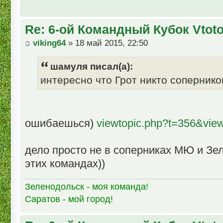
Re: 6-ой Командный Кубок Vtot
viking64
» 18 май 2015, 22:50
шамуля писал(а):
интересно что Грот никто сопернико
ошибаешься)
viewtopic.php?t=356&vie
дело просто не в соперниках МЮ и Зел
этих командах))
Зеленодольск - моя команда!
Саратов - мой город!