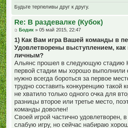
Будьте терпеливы друг к другу.
Re: В раздевалке (Кубок)
Бодик
» 05 май 2015, 22:47
1) Как Вам игра Вашей команды в п
Удовлетворены выступлением, как 
личным?
Альянс прошел в следующую стадию К
первой стадии мы хорошо выполнили с
нужно всегда бороться за первое место
трудно составить конкуренцию такой к
не хватило только одного очка для вто
разницы второе или третье место, по
команды доволен!
Своей игрой частично удовлетворен, в
слабую игру, но сейчас набираю хор