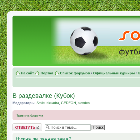
На сайт
Портал
Список форумов
‹
Официальные турниры
‹
К
В раздевалке (Кубок)
Модераторы:
Smile
,
skuadra
,
GEDEON
,
alexden
Правила форума
Комментировать
Нужна ли данная тема?