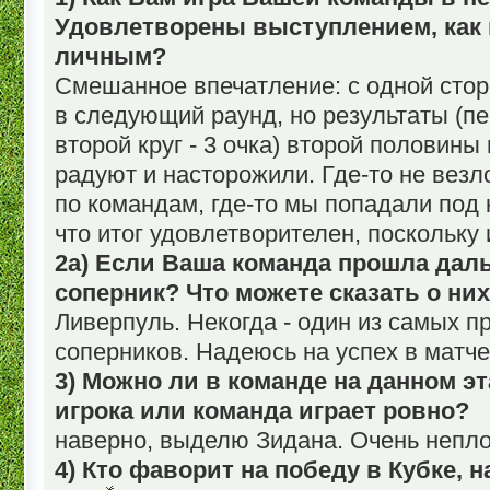
Удовлетворены выступлением, как 
личным?
Смешанное впечатление: с одной стор
в следующий раунд, но результаты (пер
второй круг - 3 очка) второй половины
радуют и насторожили. Где-то не везл
по командам, где-то мы попадали под к
что итог удовлетворителен, поскольку
2а) Если Ваша команда прошла дал
соперник? Что можете сказать о ни
Ливерпуль. Некогда - один из самых 
соперников. Надеюсь на успех в матче
3) Можно ли в команде на данном э
игрока или команда играет ровно?
наверно, выделю Зидана. Очень непло
4) Кто фаворит на победу в Кубке, 