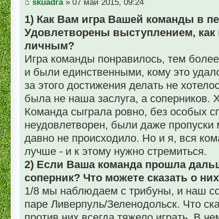
skuadra
» 07 май 2015, 09:24
1) Как Вам игра Вашей команды в п
Удовлетворены выступлением, как 
личным?
Игра команды понравилось, тем более
и были единственными, кому это удало
за этого достижения делать не хотелос
была не наша заслуга, а соперников. 
Команда сыграла ровно, без особых с
неудовлетворен, были даже пропуски м
давно не происходило. Но и я, вся ко
лучше - и к этому нужно стремиться.
2) Если Ваша команда прошла даль
соперник? Что можете сказать о ни
1/8 мы наблюдаем с трибуны, и наш с
паре Ливерпуль/Зеленодольск. Что сказ
против них всегда тяжело играть. В че