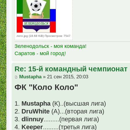
лого.jpg (18.68 KiB) Просмотров: 7547
Зеленодольск - моя команда!
Саратов - мой город!
Re: 15-й командный чемпионат
Mustapha
» 21 сен 2015, 20:03
ФК "Коло Коло"
1.
Mustapha
(К)..(высшая лига)
2.
DruWhite
(А)...(вторая лига)
3.
dlinnuy
.........(первая лига)
4.
Keeper
.........(третья лига)