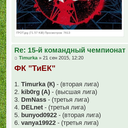
ГРОТ.jpg (71.57 KiB) Просмотров: 7613
Re: 15-й командный чемпионат
Timurka
» 21 сен 2015, 12:20
ФК "ТиЕК"
1.
Timurka (К)
- (вторая лига)
2.
kib0rg (А)
- (высшая лига)
3.
DmNass
- (третья лига)
4.
DELnet
- (третья лига)
5.
bunyod0922
- (вторая лига)
6.
vanya19922
- (третья лига)