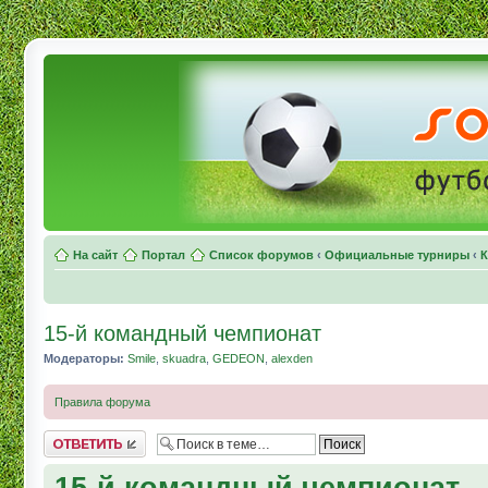
На сайт
Портал
Список форумов
‹
Официальные турниры
‹
К
15-й командный чемпионат
Модераторы:
Smile
,
skuadra
,
GEDEON
,
alexden
Правила форума
Комментировать
15-й командный чемпионат