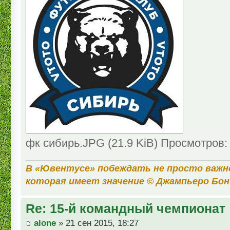
фк сибирь.JPG (21.9 KiB) Просмотров:
В «Ювентусе» побеждать не просто важн
которая имеет значение © Джампьеро Бо
Re: 15-й командный чемпионат
alone
» 21 сен 2015, 18:27