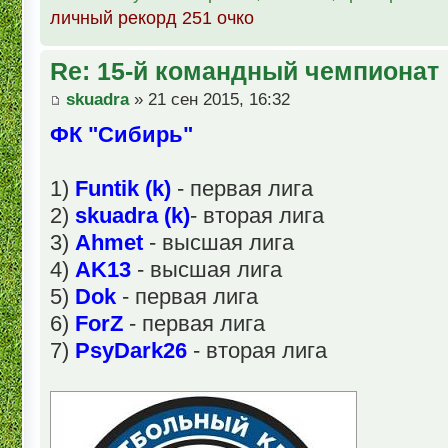
личный рекорд 251 очко
Re: 15-й командный чемпионат
skuadra
» 21 сен 2015, 16:32
ФК "Сибирь"
1)
Funtik (k)
- первая лига
2)
skuadra (k)
- вторая лига
3)
Ahmet
- высшая лига
4)
AK13
- высшая лига
5)
Dok
- первая лига
6)
ForZ
- первая лига
7)
PsyDark26
- вторая лига