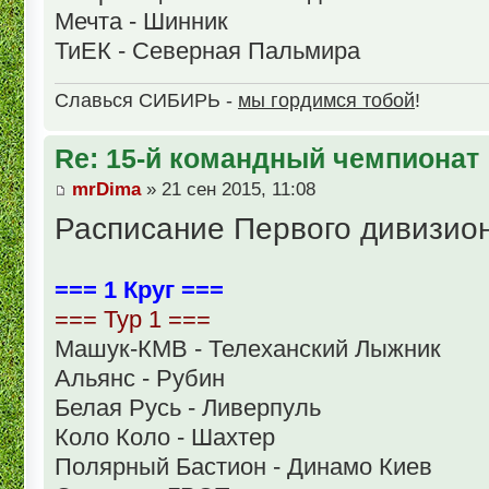
Мечта - Шинник
ТиЕК - Северная Пальмира
Славься СИБИРЬ -
мы гордимся тобой
!
Re: 15-й командный чемпионат
mrDima
» 21 сен 2015, 11:08
Расписание Первого дивизион
=== 1 Круг ===
=== Тур 1 ===
Машук-КМВ - Телеханский Лыжник
Альянс - Рубин
Белая Русь - Ливерпуль
Коло Коло - Шахтер
Полярный Бастион - Динамо Киев