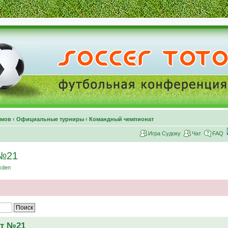
умов
‹
Официальные турниры
‹
Командный чемпионат
Игра Судоку
Чат
FAQ
 №21
xden
ат №21