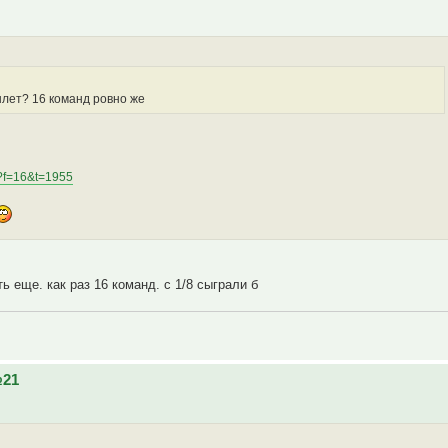
ылет? 16 команд ровно же
hp?f=16&t=1955
ь еще. как раз 16 команд. с 1/8 сыграли б
№21