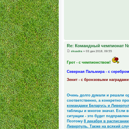
Re: Командный чемпионат 
skuadra
» 03 дек 2018, 09:55
Грот - с чемпионством!
Северная Пальмира - с серебро
Зенит - с бронзовыми наградами
Очень долго думали и решали ор
соответственно, а конкретно пр
командами Беларусь и Ливерпул
таблицы и многое значат. Если 
ситуации - это будет подправле
Поэтому
8 декабря в расписании
Ливерпуль. Также на всякий слу