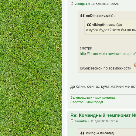
viking64
» 10 дек 2018, 20:24
mrDima писал(а):
viking64 писал(а):
а кубок будет? хотя бы на в
смотри
http://forum.vtoto.ru/viewtopic.p
Кубок весной по возможности
да блин, сейчас куча матчей же ест
Зеленодольск - моя команда!
Саратов - мой город!
Re: Командный чемпионат 
skuadra
» 11 дек 2018, 09:14
viking64 писал(а):