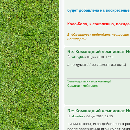
будет добавлена на воскресенье
Коло-Коло, к сожалению, покида
В «Ювентусе» побеждать не просто 
Бониперти
Re: Командный чемпионат 
viking64
» 03 дек 2018, 17:13
а че думать? регламент же есть)
Зеленодольск - моя команда!
Саратов - мой город!
Re: Командный чемпионат 
skuadra
» 04 дек 2018, 12:55
линии готовы, игра добавлена в р
после завершения игры будет откр