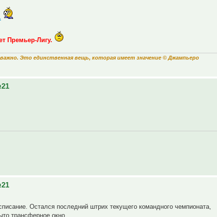
.
ет Премьер-Лигу.
важно. Это единственная вещь, которая имеет значение © Джампьеро
№21
№21
асписание. Остался последний штрих текущего командного чемпионата,
ыто трансферное окно.