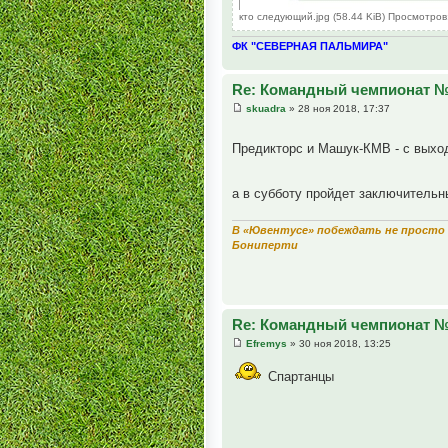
кто следующий.jpg (58.44 KiB) Просмотров
ФК "СЕВЕРНАЯ ПАЛЬМИРА"
Re: Командный чемпионат 
skuadra
» 28 ноя 2018, 17:37
Предикторс и Машук-КМВ - с выхо
а в субботу пройдет заключительн
В «Ювентусе» побеждать не просто 
Бониперти
Re: Командный чемпионат 
Efremys
» 30 ноя 2018, 13:25
Спартанцы