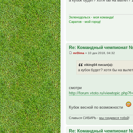
а кубок будет? хотя бы на вылет? 
Зеленодольск - моя команда!
Саратов - мой город!
Re: Командный чемпионат 
mrDima
» 10 дек 2018, 04:32
viking64 писал(а):
а кубок будет? хотя бы на выле
смотри
http://forum.vtoto.ru/viewtopic.php?
Кубок весной по возможности
Славься СИБИРЬ -
мы гордимся тобой
!
Re: Командный чемпионат 