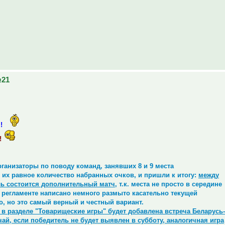
№21
м!
!
ганизаторы по поводу команд, занявших 8 и 9 места
о их равное количество набранных очков, и пришли к итогу:
между
ь состоится дополнительный матч
, т.к. места не просто в середине
в регламенте написано немного размыто касательно текущей
но, но это самый верный и честный вариант.
 в разделе "Товарищеские игры" будет добавлена встреча Беларусь-
чай, если победитель не будет выявлен в субботу, аналогичная игра