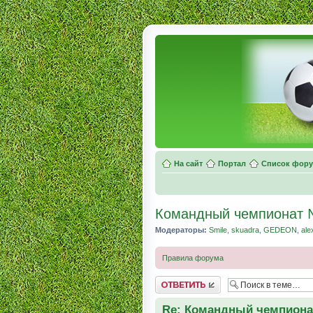
На сайт
Портал
Список фор
Командный чемпионат
Модераторы:
Smile
,
skuadra
,
GEDEON
,
ale
Правила форума
Комментировать
Re: Командный чемпион