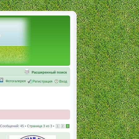
Расширенный поиск
Фотогалерея
Регистрация
Вход
Сообщений: 45 •
Страница
3
из
3
•
1
2
3