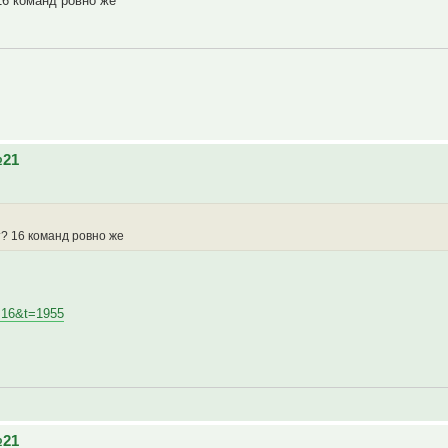
16 команд ровно же
№21
т? 16 команд ровно же
f=16&t=1955
№21