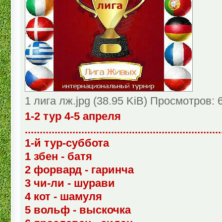
1 лига лж.jpg (38.95 KiB) Просмотров: 
1-2 тур 4-5 апреля
..................................................................
1-й тур-суббота
1 збен - батя
2 форвард - гаринча
3 чи-ли - шурави
4 кот - шамуля
5 вольф - выскочка