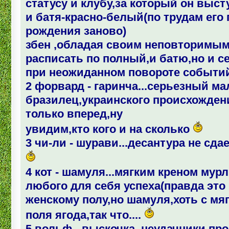
статусу и клубу,за который он выс
и батя-красно-белый(по трудам его
рождения заново)
збен ,обладая своим неповторимым
расписать по полный,и батю,но и се
при неожиданном повороте событи
2 форвард - гаринча...серьезный м
бразилец,украинского происхожден
только вперед,ну
увидим,кто кого и на сколько
3 чи-ли - шурави...десантура не сдает
4 кот - шамуля...мягким креном му
любого для себя успеха(правда это
женскому полу,но шамуля,хоть с мя
поля ягода,так что....
5 вольф - выскочка..неудачники пр