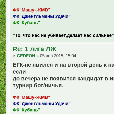
ФК"Машук-КМВ"
ФК"Джентльмены Удачи"
ФК"Кубань"
"То, что нас не убивает,делает нас сильнее"
Re: 1 лига ЛЖ
GEDEON
» 05 апр 2015, 15:04
ЕГК-не явился и на второй день к н
если
до вечера не появится кандидат в и
турнир бот/ничья.
ФК"Машук-КМВ"
ФК"Джентльмены Удачи"
ФК"Кубань"