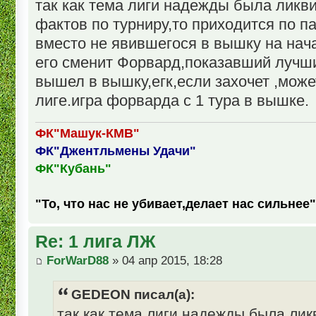
так как тема лиги надежды была ликви
фактов по турниру,то приходится по 
вместо не явившегося в вышку на нач
его сменит Форвард,показавший лучши
вышел в вышку,егк,если захочет ,може
лиге.игра форварда с 1 тура в вышке.
ФК"Машук-КМВ"
ФК"Джентльмены Удачи"
ФК"Кубань"
"То, что нас не убивает,делает нас сильнее"
Re: 1 лига ЛЖ
ForWarD88
» 04 апр 2015, 18:28
GEDEON писал(а):
так как тема лиги надежды была лик