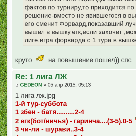
фактов по турниру,то приходится по
решение-вместо не явившегося в вы
его сменит Форвард,показавший луч
вышел в вышку,егк,если захочет ,мо
лиге.игра форварда с 1 тура в вышк
круто
на повышение пошел)) спс
Re: 1 лига ЛЖ
GEDEON
» 05 апр 2015, 05:13
1 лига лж.jpg
1-й тур-суббота
1 збен - батя..........2-4
2 егк(бот/ничья) - гаринча....(3-5).0-5
3 чи-ли - шурави..3-4