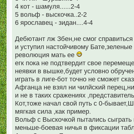
4 кот - шамуля......2-4
5 вольф - выскочка..2-2
6 ярославец - зидан....4-4
Дебютант лж Збен,не смог справиться
и уступил настойчивому Бате,зеленые
революция мать ее
егк пока не подтвердит свое перемещ
неявки в вышке,будет условно обручен
играть в лиге-бот точно не сможет сказ
Афганца не взял ни чилйский перец,ни
и не в таких сражениях ,представитель
Кот,тоже начал свой путь с 0-бывает,
мягкая сила ,как пример.
Вольф с Выскочкой пытались сыграть 
меньше-боевая ничья в фиксации табл