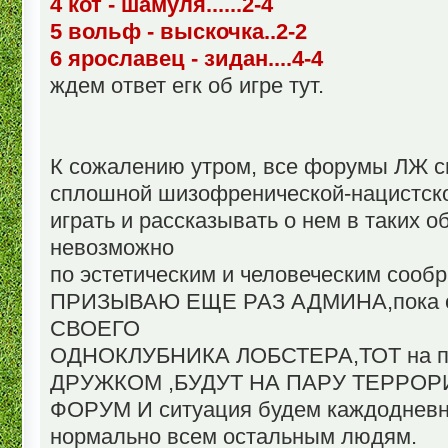
4 кот - шамуля......2-4
5 вольф - выскочка..2-2
6 ярославец - зидан....4-4
ждем ответ егк об игре тут.
К сожалению утром, все форумы ЛЖ с
сплошной шизофренической-нацистской
играть и рассказывать о нем в таких 
невозможно
по эстетическим и человеческим сооб
ПРИЗЫВАЮ ЕЩЕ РАЗ АДМИНА,пока он
СВОЕГО
ОДНОКЛУБНИКА ЛОБСТЕРА,ТОТ на 
ДРУЖКОМ ,БУДУТ НА ПАРУ ТЕРРОР
ФОРУМ И ситуация будем каждодневной
нормально всем остальным людям.