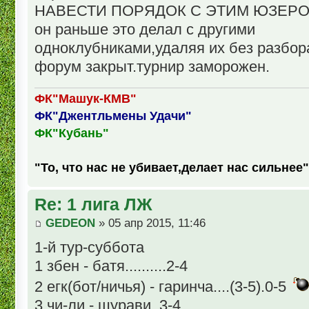
НАВЕСТИ ПОРЯДОК С ЭТИМ ЮЗЕРОМ-
он раньше это делал с другими
одноклубниками,удаляя их без разбор
форум закрыт.турнир заморожен.
ФК"Машук-КМВ"
ФК"Джентльмены Удачи"
ФК"Кубань"
"То, что нас не убивает,делает нас сильнее"
Re: 1 лига ЛЖ
GEDEON
» 05 апр 2015, 11:46
1-й тур-суббота
1 збен - батя..........2-4
2 егк(бот/ничья) - гаринча....(3-5).0-5
3 чи-ли - шурави..3-4