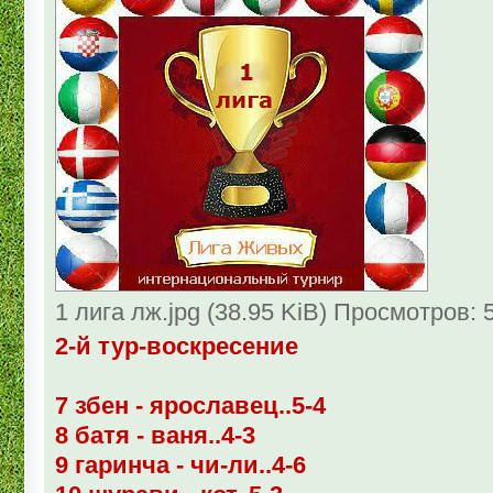
1 лига лж.jpg (38.95 KiB) Просмотров: 
2-й тур-воскресение
7 збен - ярославец..5-4
8 батя - ваня..4-3
9 гаринча - чи-ли..4-6