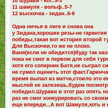
10 шурави - кот..5-3
11 шамуля - вольф..5-7
12 выскочка - зидан..6-6
Одна ничья в лиге и снова она
у Зидана,хорошие резы-не гарантия
победы,такая вот история второй т
Для Выскочки,то же не плохо.
Ваня(если не обидится)буду так на
пока не смог в первом для себя тур
хотя его соперник Батя,не сыграл с
не сумел оценить этот факт.Гаринча 
время выпал из матча,стоило это е
мыслей не залезешь,будем посмотре
победил.Шурави в этот раз опять на
раз не смог конкурировать со свои
еще впереди...А вот Шамуля,хоть и