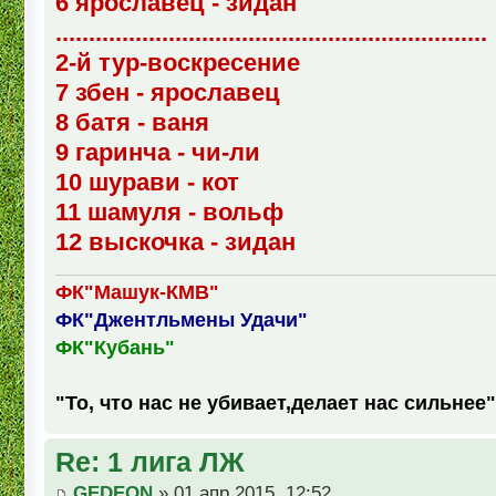
6 ярославец - зидан
.................................................................
2-й тур-воскресение
7 збен - ярославец
8 батя - ваня
9 гаринча - чи-ли
10 шурави - кот
11 шамуля - вольф
12 выскочка - зидан
ФК"Машук-КМВ"
ФК"Джентльмены Удачи"
ФК"Кубань"
"То, что нас не убивает,делает нас сильнее"
Re: 1 лига ЛЖ
GEDEON
» 01 апр 2015, 12:52