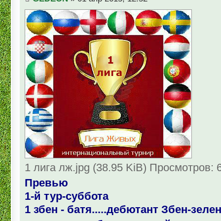
1 лига лж.jpg (38.95 KiB) Просмотров: 
Превью
1-й тур-суббота
1 збен - батя.....дебютант Збен-зел