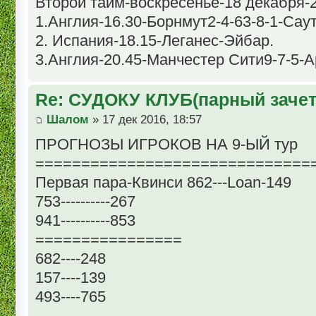
Второй тайм-воскресенье-18 декабря-2
1.Англия-16.30-Борнмут2-4-63-8-1-Сау
2. Испания-18.15-Леганес-Эйбар.
3.Англия-20.45-Манчестер Сити9-7-5-А
Re: СУДОКУ КЛУБ(парный зачет
Шалом
» 17 дек 2016, 18:57
ПРОГНОЗЫ ИГРОКОВ НА 9-ЫЙ тур
==============================
Первая пара-Квинси 862---Loan-149
753----------267
941----------853
================
682----248
157----139
493----765
------------------------------------------------------