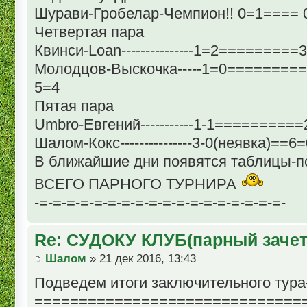
Шурави-Гробелар-Чемпион!! 0=1==== 
Четвертая пара
Квинси-Loan---------------1=2=========
Молодцов-Выскочка-----1=0=========
5=4
Пятая пара
Umbro-Евгений-----------1-1==========
Шалом-Кокс---------------3-0(неявка)==
В ближайшие дни появятся таблицы-
ВСЕГО ПАРНОГО ТУРНИРА
-=-=-=-=-=-=-=-=-=-=-=-=-=-=-=-=-=-=-
Re: СУДОКУ КЛУБ(парный зачет
Шалом
» 21 дек 2016, 13:43
Подведем итоги заключительного тура
==============================