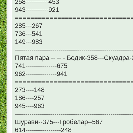
258-----------453
943-----------921
==============================
285---267
736---541
149---983
--------------------------------------------------------
Пятая пара -- -- - Бодик-358---Скуадра
741---------------675
962---------------941
==============================
273----148
186----257
945----963
--------------------------------------------------------
Шурави--375---Гробелар--567
614-----------------248