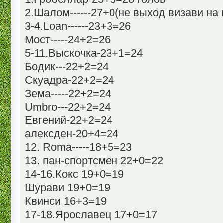
2.Шалом------27+0(не выход визави на
3-4.Loan------23+3=26
Мост-----24+2=26
5-11.Выскочка-23+1=24
Бодик---22+2=24
Скуадра-22+2=24
Зема-----22+2=24
Umbro---22+2=24
Евгений-22+2=24
алексден-20+4=24
12. Roma-----18+5=23
13. пан-спортсмен 22+0=22
14-16.Кокс 19+0=19
Шурави 19+0=19
Квинси 16+3=19
17-18.Ярославец 17+0=17