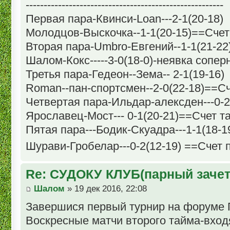
-------------------------------------------------------
Первая пара-Квинси-Loan---2-1(20-18)
Молодцов-Выскочка--1-1(20-15)==Счет
Вторая пара-Umbro-Евгений--1-1(21-22
Шалом-Кокс-----3-0(18-0)-неявка сопе
Третья пара-Гедеон--Зема-- 2-1(19-16)
Roman--пан-спортсмен--2-0(22-18)==С
Четвертая пара-Ильдар-алексден---0-2
Ярославец-Мост--- 0-1(20-21)==Счет т
Пятая пара---Бодик-Скуадра---1-1(18-1
Шурави-Гробелар---0-2(12-19) ==Счет 
Re: СУДОКУ КЛУБ(парный зачет
Шалом
» 19 дек 2016, 22:08
Завершися первый турнир на форуме 
Воскресные матчи второго тайма-вход