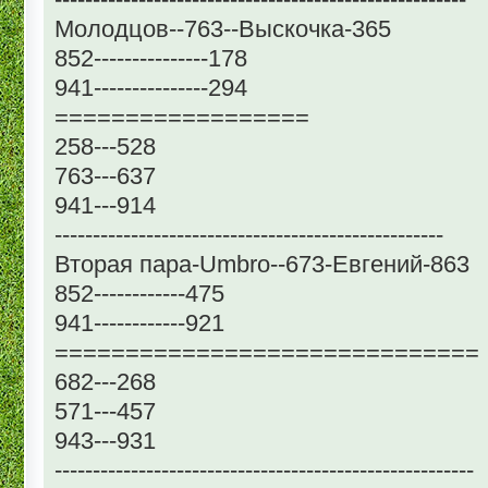
Молодцов--763--Выскочка-365
852---------------178
941---------------294
==================
258---528
763---637
941---914
---------------------------------------------------
Вторая пара-Umbro--673-Евгений-863
852------------475
941------------921
==============================
682---268
571---457
943---931
-------------------------------------------------------