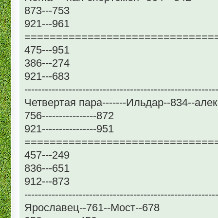
873---753
921---961
==============================
475---951
386---274
921---683
--------------------------------------------------------
Четвертая пара-------Ильдар--834--але
756----------------872
921----------------951
==============================
457---249
836---651
912---873
--------------------------------------------------------
Ярославец--761--Мост--678