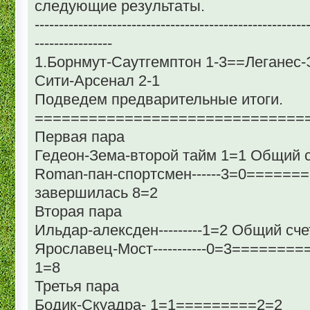
следующие результаты.
--------------------------------------------------------
----------------
1.Борнмут-Саутгемптон 1-3==Леганес
Сити-Арсенал 2-1
Подведем предварительные итоги.
==============================
Первая пара
Гедеон-Зема-второй тайм 1=1 Общий с
Roman-пан-спортсмен------3=0======
завершилась 8=2
Вторая пара
Ильдар-алексден---------1=2 Общий сче
Ярославец-Мост-----------0=3=======
1=8
Третья пара
Бодик-Скуадра- 1=1=========2=2