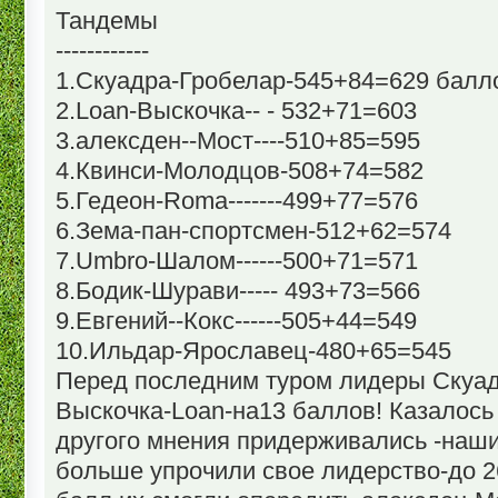
Тандемы
------------
1.Скуадра-Гробелар-545+84=629 ба
2.Loan-Выскочка-- - 532+71=603
3.алексден--Мост----510+85=595
4.Квинси-Молодцов-508+74=582
5.Гедеон-Roma-------499+77=576
6.Зема-пан-спортсмен-512+62=574
7.Umbro-Шалом------500+71=571
8.Бодик-Шурави----- 493+73=566
9.Евгений--Кокс------505+44=549
10.Ильдар-Ярославец-480+65=545
Перед последним туром лидеры Скуа
Выскочка-Loan-на13 баллов! Казалось
другого мнения придерживались -наш
больше упрочили свое лидерство-до 2