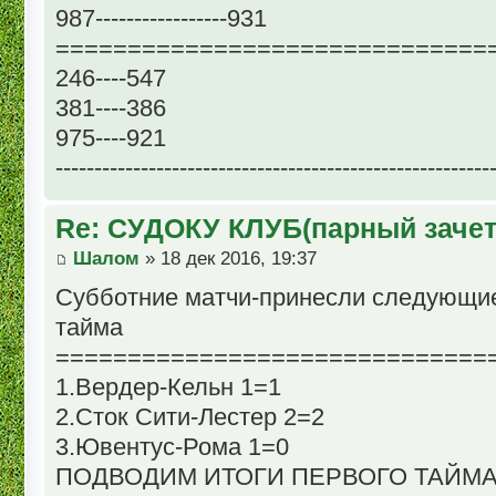
987-----------------931
==============================
246----547
381----386
975----921
--------------------------------------------------------
Re: СУДОКУ КЛУБ(парный зачет
Шалом
» 18 дек 2016, 19:37
Субботние матчи-принесли следующие
тайма
==============================
1.Вердер-Кельн 1=1
2.Сток Сити-Лестер 2=2
3.Ювентус-Рома 1=0
ПОДВОДИМ ИТОГИ ПЕРВОГО ТАЙМ