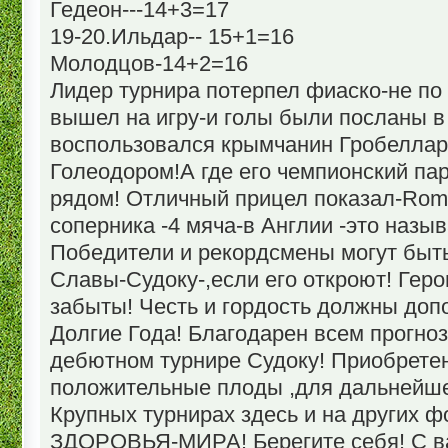
Гедеон---14+3=17
19-20.Ильдар-- 15+1=16
Молодцов-14+2=16
Лидер турнира потерпел фиаско-не по 
вышел на игру-и голы были посланы в
воспользовался крымчанин Гробелла
Голеодором!А где его чемпионский па
рядом! Отличный прицел показал-Rom
соперника -4 мяча-в Англии -это назы
Победители и рекордсмены могут быт
Славы-Судоку-,если его откроют! Гер
забыты! Честь и гордость должны доп
Долгие Года! Благодарен всем прогно
дебютном турнире Судоку! Приобрете
положительные плоды ,для дальнейше
Крупных турнирах здесь и на других 
ЗДОРОВЬЯ-МИРА! Берегите себя! С в