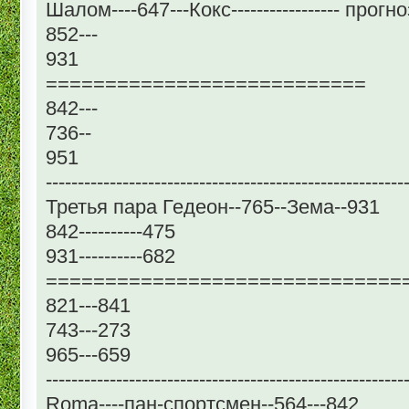
Шалом----647---Кокс----------------- прог
852---
931
===========================
842---
736--
951
--------------------------------------------------------
Третья пара Гедеон--765--Зема--931
842----------475
931----------682
==============================
821---841
743---273
965---659
--------------------------------------------------------
Roma----пан-спортсмен--564---842