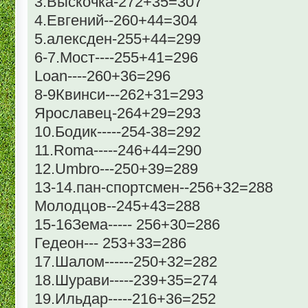
3.Выскочка-272+35=307
4.Евгений--260+44=304
5.алексден-255+44=299
6-7.Мост----255+41=296
Loan----260+36=296
8-9Квинси---262+31=293
Ярославец-264+29=293
10.Бодик-----254-38=292
11.Roma-----246+44=290
12.Umbro---250+39=289
13-14.пан-спортсмен--256+32=288
Молодцов--245+43=288
15-16Зема----- 256+30=286
Гедеон--- 253+33=286
17.Шалом------250+32=282
18.Шурави-----239+35=274
19.Ильдар-----216+36=252