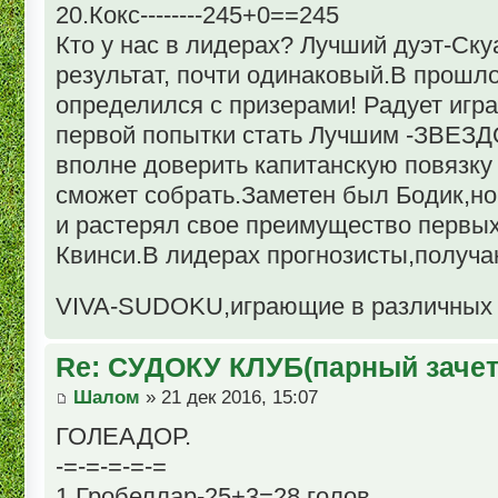
20.Кокс--------245+0==245
Кто у нас в лидерах? Лучший дуэт-Ску
результат, почти одинаковый.В прошло
определился с призерами! Радует игра
первой попытки стать Лучшим -ЗВЕЗД
вполне доверить капитанскую повязку
сможет собрать.Заметен был Бодик,но
и растерял свое преимущество первых
Квинси.В лидерах прогнозисты,получа
VIVA-SUDOKU,играющие в различных
Re: СУДОКУ КЛУБ(парный зачет
Шалом
» 21 дек 2016, 15:07
ГОЛЕАДОР.
-=-=-=-=-=
1.Гробеллар-25+3=28 голов