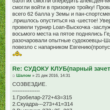
балл их смогли опередить алексден-М
смогли войти в призовую тройку! Про
всего 62 балла у Земы и пан-спортсмен
,пришлось опуститься на -шестое! Уве
провели турнир Loan-Выскочка -заслу
восьмого места на пятое поднялись 
разочаровали опытные судокоевцы-Ша
повезло с напарником Евгению(пропус
Re: СУДОКУ КЛУБ(парный зачет
Шалом
» 21 дек 2016, 14:31
СОЗВЕЗДИЕ.
----------------
1.Гробелар-272+43=315
2.Скуадра---273+41=314