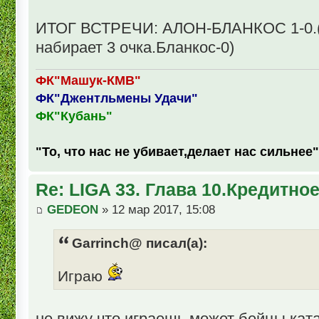
ИТОГ ВСТРЕЧИ: АЛОН-БЛАНКОС 1-0.(
набирает 3 очка.Бланкос-0)
ФК"Машук-КМВ"
ФК"Джентльмены Удачи"
ФК"Кубань"
"То, что нас не убивает,делает нас сильнее"
Re: LIGA 33. Глава 10.Кредитно
GEDEON
» 12 мар 2017, 15:08
Garrinch@ писал(а):
Играю
не вижу что играешь,может бейцы ката