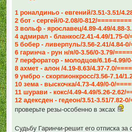
1 роналдиньо - евгений/3.51-3.51/4.2
2 бот - сергей/0-2.08/0-812/=======
3 вольф - ярославец/4.89-4.49/4.88-3
4 адмирал - бланкос/2.41-4.49/1.75-
5 бобер - ливерпуль/3.56-2.41/4.84-0
6 гаринча - рун н/я/0-3.56/0-3.79/==
7 перфоратор - молодцов/6.16-4.99/0
8 ахмет - алон /4.19-8.63/4.37-7.0/==
9 умбро - скорпионкросс/3.56-7.14/1.
10 зема - выскочка/4.73-4.49/0-0/==
11 шурави - кокс/4.49-4.49/5.26-2.62
12 адексден - гедеон/3.51-3.51/7.82-
проверьте резы-особенно в эксах
Судьбу Гаринчи-решит его отписка за 