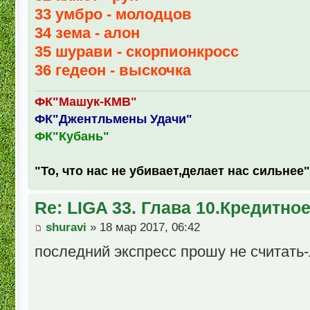
33 умбро - молодцов
34 зема - алон
35 шурави - скорпионкросс
36 гедеон - выскочка
ФК"Машук-КМВ"
ФК"Джентльмены Удачи"
ФК"Кубань"
"То, что нас не убивает,делает нас сильнее"
Re: LIGA 33. Глава 10.Кредитно
shuravi
» 18 мар 2017, 06:42
последний экспресс прошу не считать