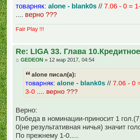
товарняк
:
alone - blank0s
//
7.06 - 0 = 1
....
верно ???
Fair Play !!!
Re: LIGA 33. Глава 10.Кредитно
GEDEON
» 12 мар 2017, 04:54
alone писал(а):
товарняк
:
alone - blank0s
//
7.06 - 0 
3-0
....
верно ???
Верно:
Победа в номинации-приносит 1 гол.(7
0(не результативная ничья) значит гол
По прежнему 1-0.....