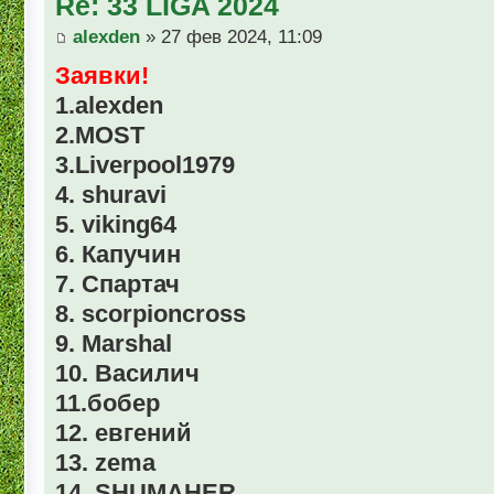
Re: 33 LIGA 2024
alexden
» 27 фев 2024, 11:09
Заявки!
1.alexden
2.MOST
3.Liverpool1979
4. shuravi
5. viking64
6. Капучин
7. Спартач
8. scorpioncross
9. Marshal
10. Василич
11.бобер
12. евгений
13. zema
14. SHUMAHER