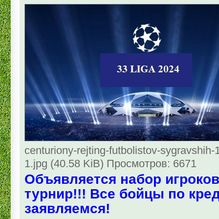
centuriony-rejting-futbolistov-sygravshih-
1.jpg (40.58 KiB) Просмотров: 6671
Объявляется набор игроков
турнир!!! Все бойцы по кр
заявляемся!