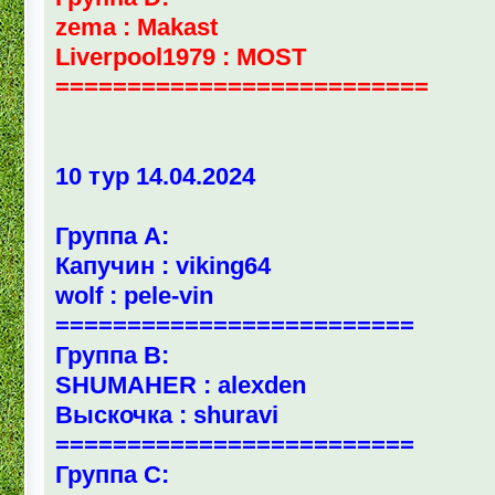
zema : Makast
Liverpool1979 : MOST
==========================
10 тур 14.04.2024
Группа А:
Капучин : viking64
wolf : pele-vin
=========================
Группа В:
SHUMAHER : alexden
Выскочка : shuravi
=========================
Группа С: