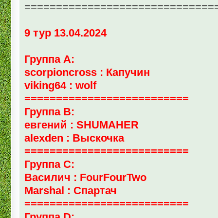
==============================
9 тур 13.04.2024
Группа А:
scorpioncross : Капучин
viking64 : wolf
==========================
Группа В:
евгений : SHUMAHER
alexden : Выскочка
==========================
Группа С:
Василич : FourFourTwo
Marshal : Спартач
==========================
Группа D: