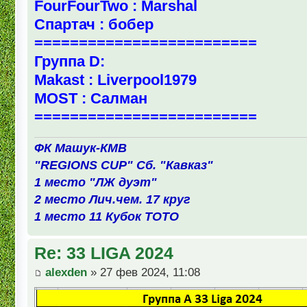
FourFourTwo : Marshal
Спартач : бобер
=========================
Группа D:
Makast : Liverpool1979
MOST : Салман
=========================
ФК Машук-КМВ
"REGIONS CUP" Сб. "Кавказ"
1 место "ЛЖ дуэт"
2 место Лич.чем. 17 круг
1 место 11 Кубок ТОТО
Re: 33 LIGA 2024
alexden
» 27 фев 2024, 11:08