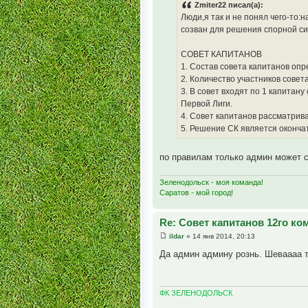
Zmiter22 писал(а):
Люди,я так и не понял чего-то:
созван для решения спорной с
СОВЕТ КАПИТАНОВ
1. Состав совета капитанов оп
2. Количество участников совета
3. В совет входят по 1 капитан
Первой Лиги.
4. Совет капитанов рассматрив
5. Решение СК является оконч
по правилам только админ может с
Зеленодольск - моя команда!
Саратов - мой город!
Re: Совет капитанов 12го к
ildar
» 14 янв 2014, 20:13
Да админ админу рознь. Шеваааа т
ФК ЗЕЛЕНОДОЛЬСК