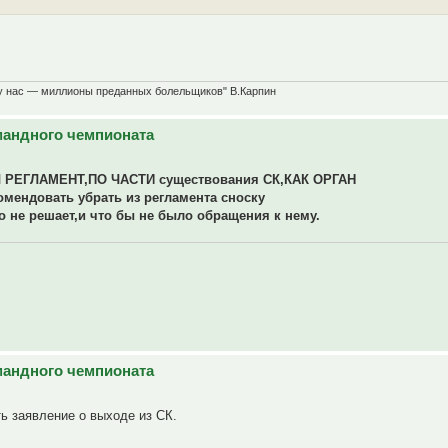
 у нас — миллионы преданных болельщиков" В.Карпин
омандного чемпионата
 РЕГЛАМЕНТ,ПО ЧАСТИ существования СК,КАК ОРГАН
омендовать убрать из регламента сноску
о не решает,и что бы не было обращения к нему.
омандного чемпионата
ь заявление о выходе из СК.