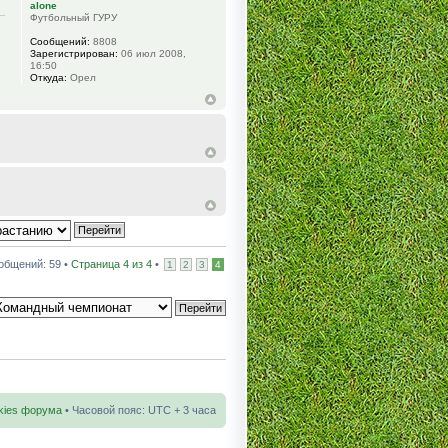
alone
Футбольный ГУРУ
Сообщений:
8808
Зарегистрирован:
06 июл 2008,
16:50
Откуда:
Орел
общений: 59 •
Страница
4
из
4
•
1
2
3
4
kies форума
• Часовой пояс: UTC + 3 часа