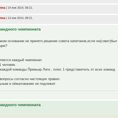
ima
| 14 янв 2014, 08:21.
ima
| 14 янв 2014, 08:21.
омандного чемпионата
каком основании не принято решение совета капитанов,если он(совет)был
ции?
еляется каждый чемпионат.
1 человек.
т каждой команды Премьер Лиги , плюс 1 представитель от всех команд
 вопросы согласно настоящих правил.
льным и обжалованию не подлежит.
омандного чемпионата