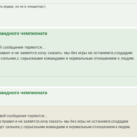
о рядом, но не в эпицентре:)
омандного чемпионата
й сообщения теряются...
равил и не заявятся,хочу сказать- мы без игры не останемся,создадим
т сильнее,с серьезными командами и нормальным отношением к людям.
омандного чемпионата
евой сообщения теряются...
 правил и не заявятся,хочу сказать- мы без игры не останемся,создадим
дет сильнее,с серьезными командами и нормальным отношением к людям.