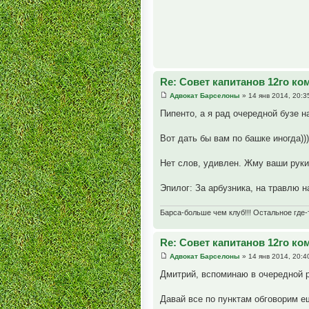
Re: Совет капитанов 12го к
Адвокат Барселоны
» 14 янв 2014, 20:3
Пипенто, а я рад очередной бузе на
Вот дать бы вам по башке иногда))
Нет слов, удивлен. Жму ваши руки
Эпилог: За арбузника, на травлю н
Барса-больше чем клуб!!! Остальное где-т
Re: Совет капитанов 12го к
Адвокат Барселоны
» 14 янв 2014, 20:4
Дмитрий, вспоминаю в очередной ра
Давай все по пунктам обговорим е