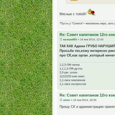
Мясные с тобой!!
"Пусть у "Сенита"—миллионы евро, зато
Re: Совет капитанов 12го к
валерий65
» 16 янв 2014, 12:43
ТАК КАК Админ ГРУБО НАРУШИЛ
Просьба тех,кому интересно рек
про СК,как орган ,который ничег
1,2,3-ЛЖ-личка
1,1,1,3-ЛЖ-дуэты
3,3-рег. сезон
11112233-ком.чемп
1,1-лига чемпионов
1,1-лига экспрессов
Re: Совет капитанов 12го к
alone
» 16 янв 2014, 18:30
Прошу СК и администрацию принят