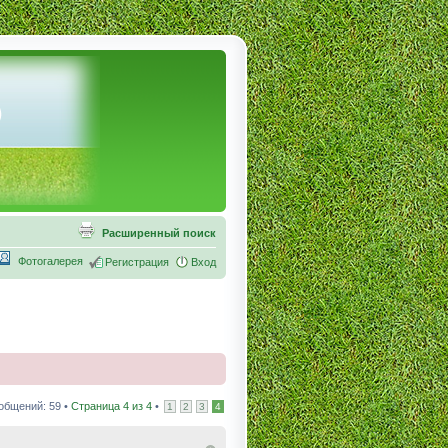
Расширенный поиск
Фотогалерея
Регистрация
Вход
общений: 59 •
Страница
4
из
4
•
1
2
3
4