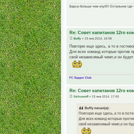
Барса-больше чем клуб!!! Остальное где-т
Re: Совет капитанов 12го к
Buffy
» 15 янв 2014, 16:58
Повторю еще здесь, а то в гостево
Для всех команд которые против п
свой независимый чемп,и он буде
FC Supper Club
Re: Совет капитанов 12го к
Selivanoff
» 15 янв 2014, 17:00
Buffy писал(а):
Повторю еще здесь, а то в гост
Для всех команд которые против
свой независимый чемп,и он бу