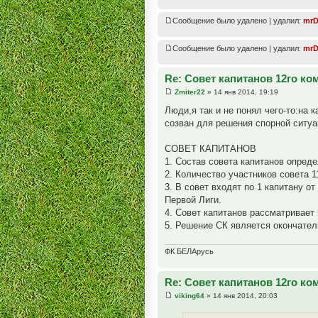
Сообщение было удалено | удалил:
mrD
Сообщение было удалено | удалил:
mrD
Re: Совет капитанов 12го к
Zmiter22
» 14 янв 2014, 19:19
Люди,я так и не понял чего-то:на 
созван для решения спорной ситуа
СОВЕТ КАПИТАНОВ
1. Состав совета капитанов опред
2. Количество участников совета 1
3. В совет входят по 1 капитану о
Первой Лиги.
4. Совет капитанов рассматривает
5. Решение СК является окончате
ФК БЕЛАрусь
Re: Совет капитанов 12го к
viking64
» 14 янв 2014, 20:03