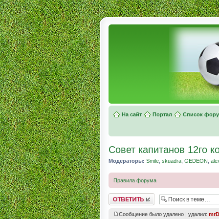
На сайт
Портал
Список фор
Совет капитанов 12го 
Модераторы:
Smile
,
skuadra
,
GEDEON
,
ale
Правила форума
Комментировать
Сообщение было удалено | удалил:
mrD