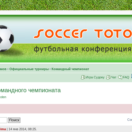
умов
‹
Официальные турниры
‹
Командный чемпионат
Игра Судоку
Чат
FAQ
командного чемпионата
xden
Со
ima
| 14 янв 2014, 08:25.