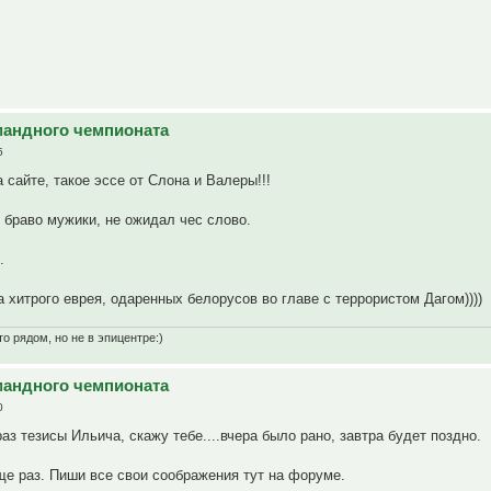
омандного чемпионата
5
 сайте, такое эссе от Слона и Валеры!!!
) браво мужики, не ожидал чес слово.
.
а хитрого еврея, одаренных белорусов во главе с террористом Дагом))))
о рядом, но не в эпицентре:)
омандного чемпионата
0
з тезисы Ильича, скажу тебе....вчера было рано, завтра будет поздно.
ще раз. Пиши все свои соображения тут на форуме.