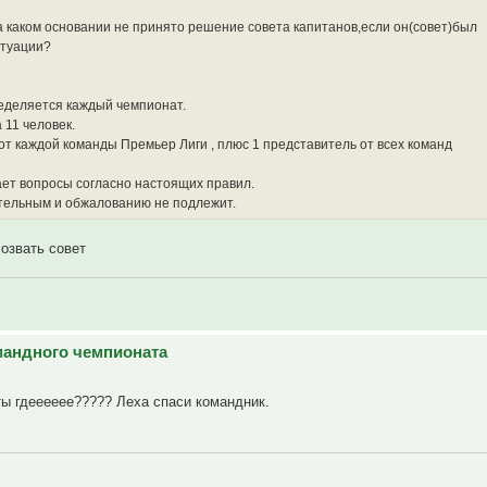
на каком основании не принято решение совета капитанов,если он(совет)был
итуации?
ределяется каждый чемпионат.
 11 человек.
у от каждой команды Премьер Лиги , плюс 1 представитель от всех команд
ает вопросы согласно настоящих правил.
ательным и обжалованию не подлежит.
озвать совет
омандного чемпионата
ы гдееееее????? Леха спаси командник.