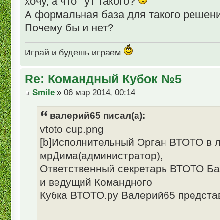
хочу, а что тут такого?
А формальная база для такого решени
Почему бы и нет?
Играй и будешь играем
Re: Командный Кубок №5
Smile
» 06 мар 2014, 00:14
валерий65 писал(а):
vtoto cup.png
[b]Исполнительный Орган ВТОТО в л
мрДима(администратор),
Ответственный секретарь ВТОТО Б
и ведущий Командного
Кубка ВТОТО.ру Валерий65 предста