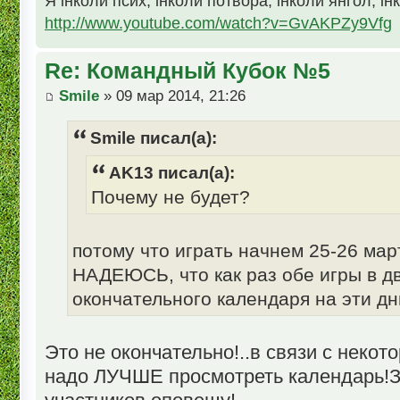
Я інколи псих, інколи потвора, інколи янгол, ін
http://www.youtube.com/watch?v=GvAKPZy9Vfg
Re: Командный Кубок №5
Smile
» 09 мар 2014, 21:26
Smile писал(а):
AK13 писал(а):
Почему не будет?
потому что играть начнем 25-26 мар
НАДЕЮСЬ, что как раз обе игры в два
окончательного календаря на эти дн
Это не окончательно!..в связи с неко
надо ЛУЧШЕ просмотреть календарь!З