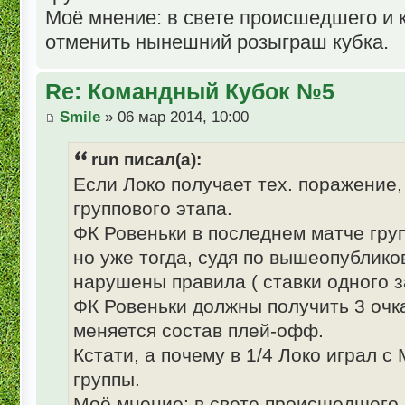
Моё мнение: в свете происшедшего и 
отменить нынешний розыграш кубка.
Re: Командный Кубок №5
Smile
» 06 мар 2014, 10:00
run писал(а):
Если Локо получает тех. поражение,
группового этапа.
ФК Ровеньки в последнем матче груп
но уже тогда, судя по вышеопублик
нарушены правила ( ставки одного за
ФК Ровеньки должны получить 3 очка
меняется состав плей-офф.
Кстати, а почему в 1/4 Локо играл с
группы.
Моё мнение: в свете происшедшего 