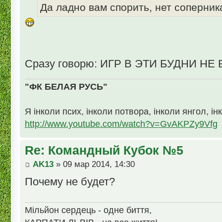
Да ладно вам спорить, нет соперни
Сразу говорю: ИГР В ЭТИ БУДНИ НЕ
"ФК БЕЛАЯ РУСЬ"
Я інколи псих, інколи потвора, інколи янгол, ін
http://www.youtube.com/watch?v=GvAKPZy9Vfg
Re: Командный Кубок №5
AK13
» 09 мар 2014, 14:30
Почему не будет?
Мільйон сердець - одне биття,