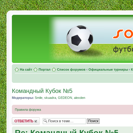
На сайт
Портал
Список форумов
‹
Официальные турниры
‹
К
Командный Кубок №5
Модераторы:
Smile
,
skuadra
,
GEDEON
,
alexden
Правила форума
Комментировать
Re: Командный Кубок №5