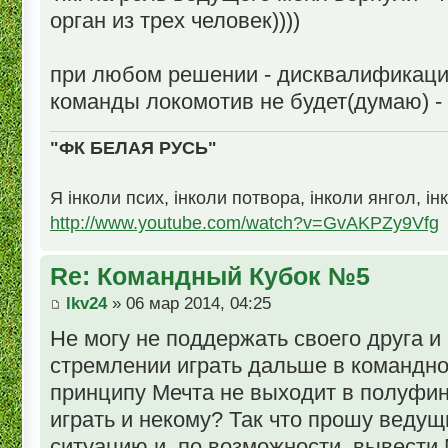
орган из трех человек))))
при любом решении - дисквалификац
команды локомотив не будет(думаю) - 
"ФК БЕЛАЯ РУСЬ"
Я інколи псих, інколи потвора, інколи янгол, ін
http://www.youtube.com/watch?v=GvAKPZy9Vfg
Re: Командный Кубок №5
lkv24
» 06 мар 2014, 04:25
Не могу не поддержать своего друга и
стремлении играть дальше в командно
принципу Мечта не выходит в полуфи
играть и некому? Так что прошу ведущ
ситуацию и, по возможности, вывести 