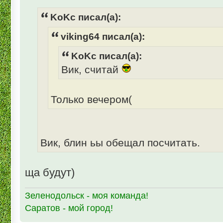
KoKc писал(а):
viking64 писал(а):
KoKc писал(а):
Вик, считай
Только вечером(
Вик, блин ьы обещал посчитать.
ща будут)
Зеленодольск - моя команда!
Саратов - мой город!