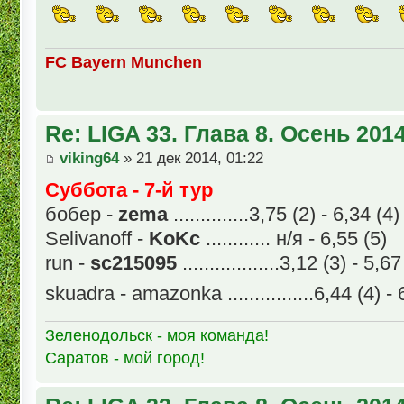
FC Bayern Munchen
Re: LIGA 33. Глава 8. Осень 201
viking64
» 21 дек 2014, 01:22
Суббота - 7-й тур
бобер -
zema
..............3,75 (2) - 6,34 (4)
Selivanoff -
KoKc
............ н/я - 6,55 (5)
run -
sc215095
..................3,12 (3) - 5,67
skuadra - amazonka ................6,44 (4) - 
Зеленодольск - моя команда!
Саратов - мой город!