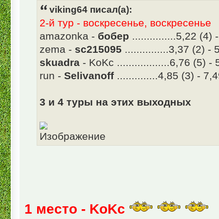
viking64 писал(а):
2-й тур - воскресенье, воскресенье
amazonka -
бобер
...............5,22 (4)
zema -
sc215095
...............3,37 (2) -
skuadra
- KoKc ..................6,76 (5) -
run -
Selivanoff
..............4,85 (3) - 7,
3 и 4 туры на этих выходных
1 место - KoKc