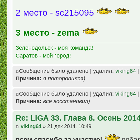
2 место - sc215095
3 место - zema
Зеленодольск - моя команда!
Саратов - мой город!
Сообщение было удалено | удалил:
viking64
|
Причина:
я поторопился)
Сообщение было удалено | удалил:
viking64
|
Причина:
все восстановил)
Re: LIGA 33. Глава 8. Осень 201
viking64
» 21 дек 2014, 10:49
всем спасибо за участие!
побед