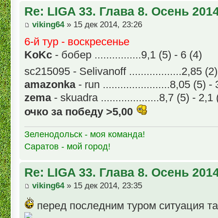
Re: LIGA 33. Глава 8. Осень 201
viking64
» 15 дек 2014, 23:26
6-й тур - воскресенье
KoKc
- бобер ................9,1 (5) - 6 (4)
sc215095 - Selivanoff ..................2,85 (2)
amazonka
- run .......................8,05 (5) 
zema
- skuadra ....................8,7 (5) - 2,1
очко за победу >5,00
Зеленодольск - моя команда!
Саратов - мой город!
Re: LIGA 33. Глава 8. Осень 201
viking64
» 15 дек 2014, 23:35
перед последним туром ситуация т