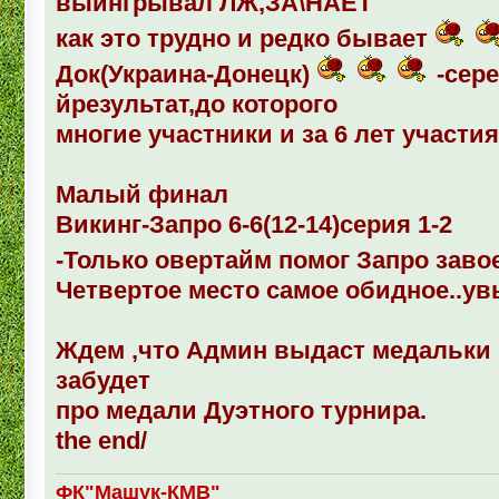
выингрывал ЛЖ,ЗА\НАЕТ
как это трудно и редко бывает
Док(Украина-Донецк)
-сер
йрезультат,до которого
многие участники и за 6 лет участи
Малый финал
Викинг-Запро 6-6(12-14)серия 1-2
-Только овертайм помог Запро заво
Четвертое место самое обидное..увы,
Ждем ,что Админ выдаст медальки н
забудет
про медали Дуэтного турнира.
the еnd/
ФК"Машук-КМВ"