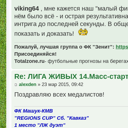
viking64
, мне кажется наш "малый фин
нём было всё - и острая результативна
интрига до последней секунды. В общ
показать и доказать!
Пожалуй, лучшая группа о ФК "Зенит":
http
Присоединяйся!
Totalzone.ru
- футбольные прогнозы на берега
Re: ЛИГА ЖИВЫХ 14.Масс-стар
alexden
» 23 мар 2015, 09:42
Поздравляю всех медалистов!
ФК Машук-КМВ
"REGIONS CUP" Сб. "Кавказ"
1 место "ЛЖ дуэт"