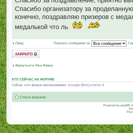
Спасибо за поздравление, приятно вы
Спасибо организатору за проделанну
конечно, поздравляю призеров с медал
медалькой что ль
Пред.
Показать сообщения за:
Сор
Topic locked
Вернуться в Лига Живых
КТО СЕЙЧАС НА ФОРУМЕ
Сейчас этот форум просматривают:
Google [Bot]
и гости: 0
Список форумов
Powered by
phpBB
©
Gr
Рус