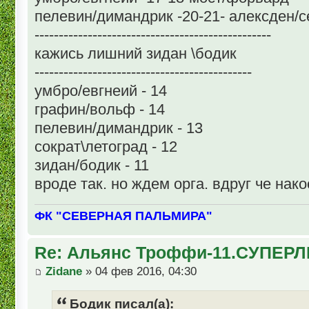
пелевин/димандрик -20-21- алексден/
-------------------------------------------------
кажись лишний зидан \бодик
---------------------------------------------
умбро/евгнеий - 14
графин/вольф - 14
пелевин/димандрик - 13
сократ\летоград - 12
зидан/бодик - 11
вроде так. но ждем орга. вдруг че нако
ФК "СЕВЕРНАЯ ПАЛЬМИРА"
Re: Альянс Троффи-11.СУПЕРЛ
Zidane
» 04 фев 2016, 04:30
Бодик писал(а):