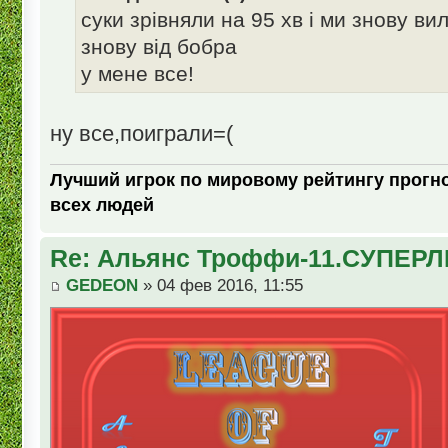
суки зрівняли на 95 хв і ми знову вил
знову від бобра
у мене все!
ну все,поиграли=(
Лучший игрок по мировому рейтингу прогно
всех людей
Re: Альянс Троффи-11.СУПЕРЛ
GEDEON
» 04 фев 2016, 11:55