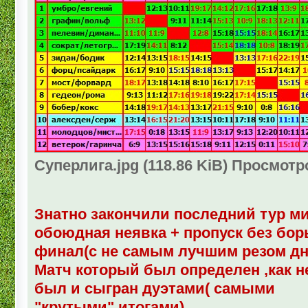
Суперлига.jpg (118.86 KiB) Просмотр
Знатно закончили последний тур 
обоюдная неявка + пропуск без бо
финал(с не самым лучшим резом дн
Матч который был определен ,как 
был и сыгран дуэтами( самыми
"крутыми" итогами)