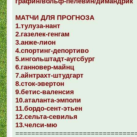
графин/вольф-пелевин/димандрик
МАТЧИ ДЛЯ ПРОГНОЗА
1.тулуза-нант
2.газелек-генгам
3.анже-лион
4.спортинг-депортиво
5.ингольштадт-аугсбург
6.ганновер-майнц
7.айнтрахт-штудгарт
8.сток-эвертон
9.бетис-валенсия
10.аталанта-эмполи
11.бордо-сент-этьен
12.сельта-севилья
13.челси-мю
==============================