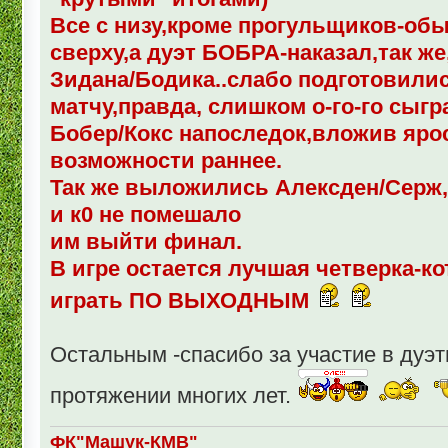
Все с низу,кроме прогульщиков-об
сверху,а дуэт БОБРА-наказал,так же
Зидана/Бодика..слабо подготовили
матчу,правда, слишком о-го-го сыгр
Бобер/Кокс напоследок,вложив яро
возможности раннее.
Так же выложились Алексден/Серж
и к0 не помешало
им выйти финал.
В игре остается лучшая четверка-ко
играть ПО ВЫХОДНЫМ
Остальным -спасибо за участие в дуэ
протяжении многих лет.
ФК"Машук-КМВ"