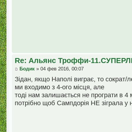
Re: Альянс Троффи-11.СУПЕРЛ
Бодик
» 04 фев 2016, 00:07
Зідан, якщо Наполі виграє, то сократ/
ми входимо з 4-ого місця, але
тоді нам залишається не програти в 4 м
потрібно щоб Сампдорія НЕ зіграла у н