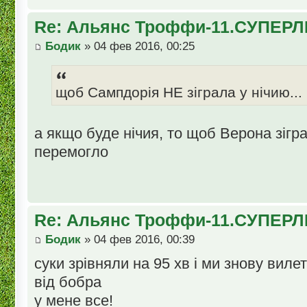
Re: Альянс Троффи-11.СУПЕРЛ
Бодик
» 04 фев 2016, 00:25
щоб Сампдорія НЕ зіграла у нічию...
а якщо буде нічия, то щоб Верона зігра
перемогло
Re: Альянс Троффи-11.СУПЕРЛ
Бодик
» 04 фев 2016, 00:39
суки зрівняли на 95 хв і ми знову вилет
від бобра
у мене все!