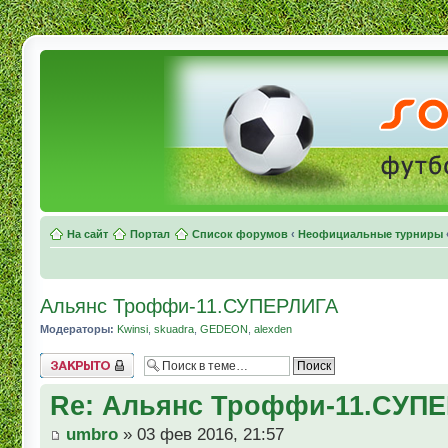
На сайт
Портал
Список форумов
‹
Неофициальные турниры
Альянс Троффи-11.СУПЕРЛИГА
Модераторы:
Kwinsi
,
skuadra
,
GEDEON
,
alexden
Topic locked
Re: Альянс Троффи-11.СУП
umbro
» 03 фев 2016, 21:57