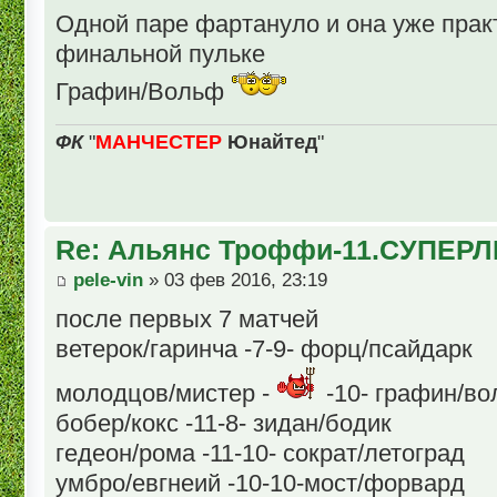
Одной паре фартануло и она уже прак
финальной пульке
Графин/Вольф
ФК
"
МАНЧЕСТЕР
Юнайтед
"
Re: Альянс Троффи-11.СУПЕРЛ
pele-vin
» 03 фев 2016, 23:19
после первых 7 матчей
ветерок/гаринча -7-9- форц/псайдарк
молодцов/мистер -
-10- графин/в
бобер/кокс -11-8- зидан/бодик
гедеон/рома -11-10- сократ/летоград
умбро/евгнеий -10-10-мост/форвард