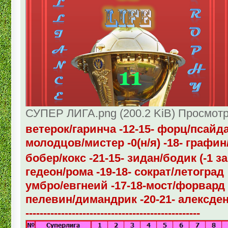
СУПЕР ЛИГА.png (200.2 KiB) Просмотр
ветерок/гаринча -12-15- форц/псайд
молодцов/мистер -0(н/я) -18- графи
бобер/кокс -21-15- зидан/бодик (-1 
гедеон/рома -19-18- сократ/летоград
умбро/евгнеий -17-18-мост/форвард
пелевин/димандрик -20-21- алексде
-------------------------------------------------