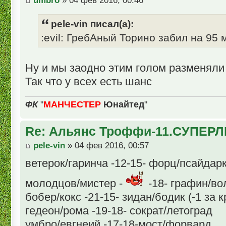
umbro
» 04 фев 2016, 00:46
pele-vin писал(а):
:evil: ГребАный Торино забил на 95 ми
Ну и мы заодно этим голом разменяли
Так что у всех есть шанс
ФК
"
МАНЧЕСТЕР
Юнайтед
"
Re: Альянс Троффи-11.СУПЕРЛ
pele-vin
» 04 фев 2016, 00:57
ветерок/гаринча -12-15- форц/псайдар
молодцов/мистер -
-18- графин/в
бобер/кокс -21-15- зидан/бодик (-1 за 
гедеон/рома -19-18- сократ/летоград
умбро/евгнеий -17-18-мост/форвард