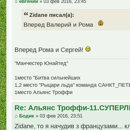
евгений
» 03 фев 2016, 23:45
Zidane писал(а):
Вперед Валерий и Рома
Вперед Рома и Сергей!
"Манчестер Юнайтед"
1место "Битва сильнейших
1,2 место "Рыцари льда" команда САНКТ_ПЕ
1место Альянс Троффи
Re: Альянс Троффи-11.СУПЕРЛ
Бодик
» 03 фев 2016, 23:51
Zidane, то я начудив з французами... к