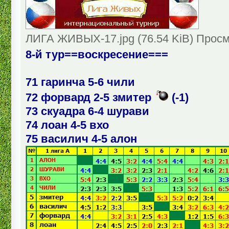
ЛИГА ЖИВЫХ-17.jpg (76.54 KiB) Просм
8-й тур==воскресение===
71 гаринча 5-6 чили
72 форвард 2-5 змитер
(-1)
73 скуадра 6-4 шурави
74 лоан 4-5 вхо
75 василич 4-5 алон