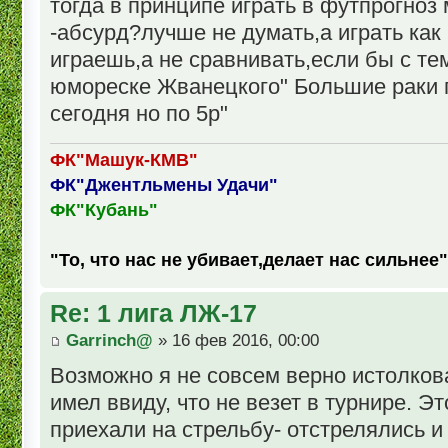
тогда в принципе играть в футпрогно
-абсурд?лучше не думать,а играть как
играешь,а не сравнивать,если бы с тем
юмореске Жванецкого" Большие раки п
сегодня но по 5р"
ФК"Машук-КМВ"
ФК"Джентльмены Удачи"
ФК"Кубань"
"То, что нас не убивает,делает нас сильнее"
Re: 1 лига ЛЖ-17
Garrinch@
» 16 фев 2016, 00:00
Возможно я не совсем верно истолков
имел ввиду, что не везет в турнире. Эт
приехали на стрельбу- отстрелялись и