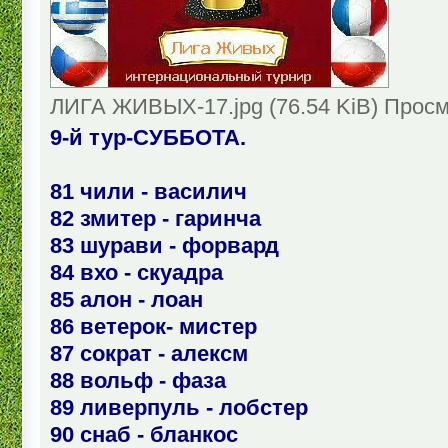
ЛИГА ЖИВЫХ-17.jpg (76.54 KiB) Просм
9-й тур-СУББОТА.
81 чили - василич
82 змитер - гаринча
83 шурави - форвард
84 вхо - скуадра
85 алон - лоан
86 ветерок- мистер
87 сократ - алексм
88 вольф - фаза
89 ливерпуль - лобстер
90 снаб - бланкос