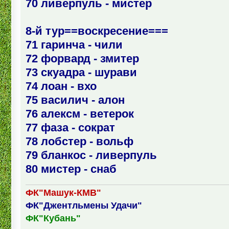
70 ливерпуль - мистер
8-й тур==воскресение===
71 гаринча - чили
72 форвард - змитер
73 скуадра - шурави
74 лоан - вхо
75 василич - алон
76 алексм - ветерок
77 фаза - сократ
78 лобстер - вольф
79 бланкос - ливерпуль
80 мистер - снаб
ФК"Машук-КМВ"
ФК"Джентльмены Удачи"
ФК"Кубань"