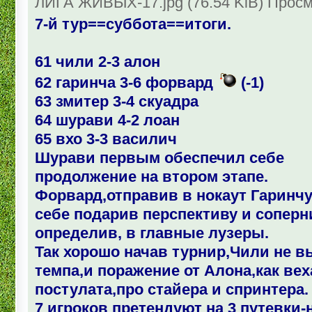
ЛИГА ЖИВЫХ-17.jpg (76.54 KiB) Просм
7-й тур==суббота==итоги.
61 чили 2-3 алон
62 гаринча 3-6 форвард
(-1)
63 змитер 3-4 скуадра
64 шурави 4-2 лоан
65 вхо 3-3 василич
Шурави первым обеспечил себе
продолжение на втором этапе.
Форвард,отправив в нокаут Гаринчу
себе подарив перспективу и соперн
определив, в главные лузеры.
Так хорошо начав турнир,Чили не 
темпа,и поражение от Алона,как ве
постулата,про стайера и спринтера.
7 игроков претендуют на 3 путевки