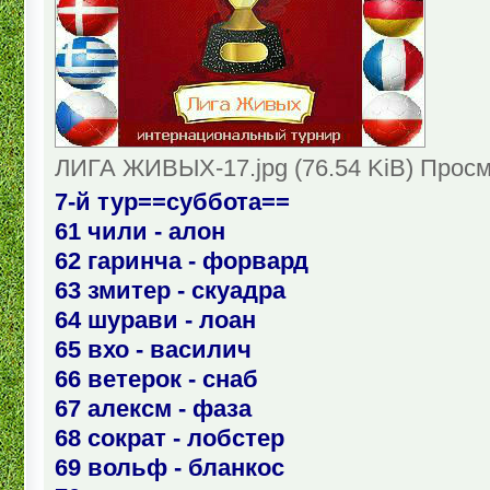
ЛИГА ЖИВЫХ-17.jpg (76.54 KiB) Просм
7-й тур==суббота==
61 чили - алон
62 гаринча - форвард
63 змитер - скуадра
64 шурави - лоан
65 вхо - василич
66 ветерок - снаб
67 алексм - фаза
68 сократ - лобстер
69 вольф - бланкос