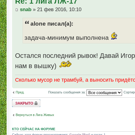
Re: 1 лига ЛЖ-17
snab
» 21 фев 2016, 10:10
alone писал(а):
задача-минимум выполнена
Остался последний рывок! Давай Игор
нам в вышку)
Сколько мусор не трамбуй, а выносить придётс
Пред.
Показать сообщения за:
Сортир
Topic locked
Вернуться в Лига Живых
КТО СЕЙЧАС НА ФОРУМЕ
Сейчас этот форум просматривают:
Google [Bot]
и гости: 1