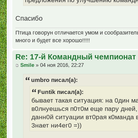
Спасибо
Птица говорун отличается умом и сообразительн
много и будет все хорошо!!!!!
Re: 17-й Командный чемпионат
Smile
» 04 ноя 2016, 22:27
umbro писал(а):
Funtik писал(а):
бывает такая ситуация: на 0дин м
в0лнуешься п0т0м еще пару дней, 
данн0й ситуации вт0рая к0манда 
3нает ни4ег0 =))