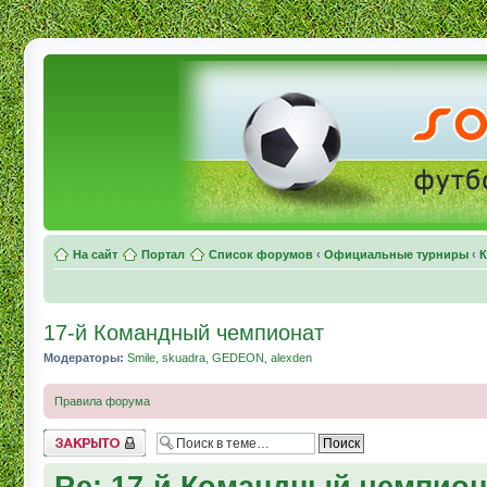
На сайт
Портал
Список форумов
‹
Официальные турниры
‹
К
17-й Командный чемпионат
Модераторы:
Smile
,
skuadra
,
GEDEON
,
alexden
Правила форума
Topic locked
Re: 17-й Командный чемпион