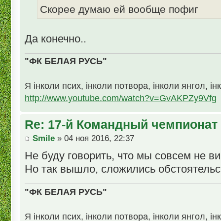
Скорее думаю ей вообще пофиг
Да конечно..
"ФК БЕЛАЯ РУСЬ"
Я інколи псих, інколи потвора, інколи янгол, ін
http://www.youtube.com/watch?v=GvAKPZy9Vfg
Re: 17-й Командный чемпионат
Smile
» 04 ноя 2016, 22:37
Не буду говорить, что мы совсем не ви
Но так вышло, сложились обстоятельс
"ФК БЕЛАЯ РУСЬ"
Я інколи псих, інколи потвора, інколи янгол, ін