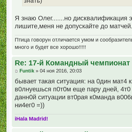
знать)
Я знаю Олег.......но дисквалификация э
лишите,меня не допускайте до матчей.
Птица говорун отличается умом и сообразительн
много и будет все хорошо!!!!!
Re: 17-й Командный чемпионат
Funtik
» 04 ноя 2016, 20:03
бывает такая ситуация: на 0дин мат4 
в0лнуешься п0т0м еще пару дней, 4т0 
данн0й ситуации вт0рая к0манда в006
ни4ег0 =))
iHala Madrid!