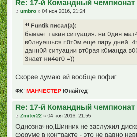
Re: 17-й Командный чемпионат
umbro
» 04 ноя 2016, 21:24
Funtik писал(а):
бывает такая ситуация: на 0дин мат
в0лнуешься п0т0м еще пару дней, 4т
данн0й ситуации вт0рая к0манда в
3нает ни4ег0 =))
Скорее думаю ей вообще пофиг
ФК
"
МАНЧЕСТЕР
Юнайтед
"
Re: 17-й Командный чемпионат
Zmiter22
» 04 ноя 2016, 21:55
Однозначно,Шинник не заслужил диск
форуме в контракте - это не равно не