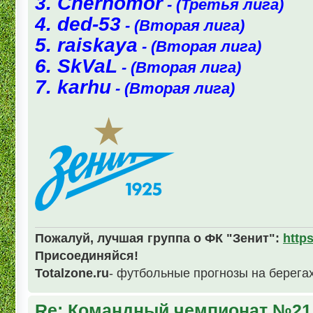
3. Chernomor
- (Третья лига)
4. ded-53
- (Вторая лига)
5. raiskaya
- (Вторая лига)
6. SkVaL
- (Вторая лига)
7. karhu
- (Вторая лига)
Пожалуй, лучшая группа о ФК "Зенит":
http
Присоединяйся!
Totalzone.ru
- футбольные прогнозы на берега
Re: Командный чемпионат №21