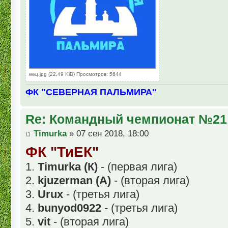
кккц.jpg (22.49 KiB) Просмотров: 5644
ФК "СЕВЕРНАЯ ПАЛЬМИРА"
Re: Командный чемпионат №21
Timurka
» 07 сен 2018, 18:00
ФК "ТиЕК"
1.
Timurka (К)
- (первая лига)
2.
kjuzerman (А)
- (вторая лига)
3.
Urux
- (третья лига)
4.
bunyod0922
- (третья лига)
5.
vit
- (вторая лига)