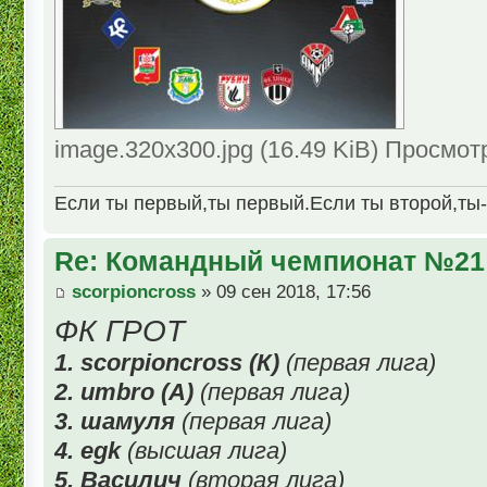
image.320x300.jpg (16.49 KiB) Просмот
Если ты первый,ты первый.Если ты второй,ты
Re: Командный чемпионат №21
scorpioncross
» 09 сен 2018, 17:56
ФК ГРОТ
1. scorpioncross (К)
(первая лига)
2. umbro (А)
(первая лига)
3. шамуля
(первая лига)
4. egk
(высшая лига)
5. Василич
(вторая лига)