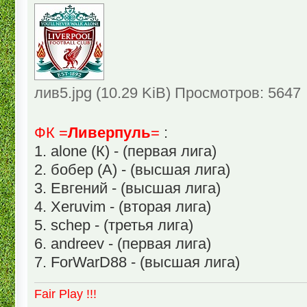
лив5.jpg (10.29 KiB) Просмотров: 5647
ФК =
Ливерпуль
=
:
1. alone (К) - (первая лига)
2. бобер (А) - (высшая лига)
3. Евгений - (высшая лига)
4. Xeruvim - (вторая лига)
5. schep - (третья лига)
6. andreev - (первая лига)
7. ForWarD88 - (высшая лига)
Fair Play !!!