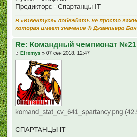
Предикторс - Спартанцы IT
В «Ювентусе» побеждать не просто важн
которая имеет значение © Джампьеро Бо
Re: Командный чемпионат №21
Efremys
» 07 сен 2018, 12:47
komand_stat_cv_641_spartancy.png (42
СПАРТАНЦЫ IT