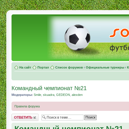
На сайт
Портал
Список форумов
‹
Официальные турниры
‹
К
Командный чемпионат №21
Модераторы:
Smile
,
skuadra
,
GEDEON
,
alexden
Правила форума
Комментировать
Командный чемпионат №21