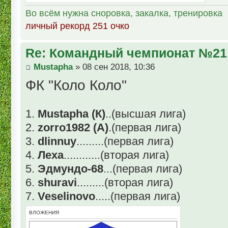
Во всём нужна сноровка, закалка, тренировка
личный рекорд 251 очко
Re: Командный чемпионат №21
Mustapha
» 08 сен 2018, 10:36
ФК "Коло Коло"
1.
Mustapha (К)
..(высшая лига)
2.
zorro1982 (А)
.(первая лига)
3.
dlinnuy
.........(первая лига)
4.
Леха
............(вторая лига)
5.
Эдмундо-68
...(первая лига)
6.
shuravi
.........(вторая лига)
7.
Veselinovo
.....(первая лига)
ВЛОЖЕНИЯ