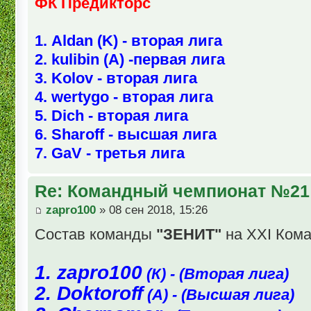
ФК Предикторс
1. Aldan (K) - вторая лига
2. kulibin (A) -первая лига
3. Kolov - вторая лига
4. wertygo - вторая лига
5. Dich - вторая лига
6. Sharoff - высшая лига
7. GaV - третья лига
Re: Командный чемпионат №21
zapro100
» 08 сен 2018, 15:26
Состав команды
"ЗЕНИТ"
на XXI Кома
1. zapro100
(К) - (Вторая лига)
2. Doktoroff
(А) - (Высшая лига)