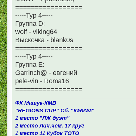
=================
-----Тур 4-----
Группа D:
wolf - viking64
Выскочка - blank0s
=================
-----Тур 4-----
Группа Е:
Garrinch@ - евгений
pele-vin - Roma16
=================
ФК Машук-КМВ
"REGIONS CUP" Сб. "Кавказ"
1 место "ЛЖ дуэт"
2 место Лич.чем. 17 круг
1 место 11 Кубок ТОТО