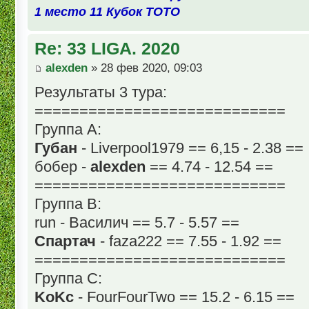
1 место 11 Кубок ТОТО
Re: 33 LIGA. 2020
alexden
» 28 фев 2020, 09:03
Результаты 3 тура:
============================
Группа А:
Губан
- Liverpool1979 == 6,15 - 2.38 ==
бобер -
alexden
== 4.74 - 12.54 ==
============================
Группа В:
run - Василич == 5.7 - 5.57 ==
Спартач
- faza222 == 7.55 - 1.92 ==
============================
Группа С:
KoKc
- FourFourTwo == 15.2 - 6.15 ==