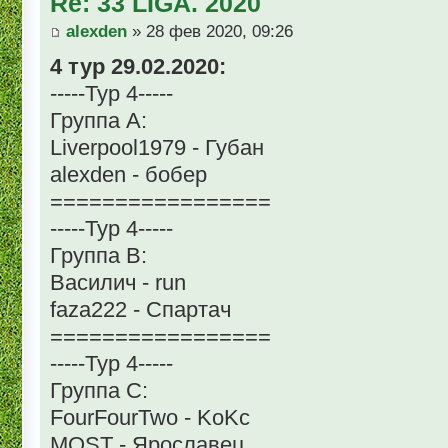
Re: 33 LIGA. 2020
alexden
» 28 фев 2020, 09:26
4 тур 29.02.2020:
-----Тур 4-----
Группа А:
Liverpool1979 - Губан
alexden - бобер
=================
-----Тур 4-----
Группа В:
Василич - run
faza222 - Спартач
=================
-----Тур 4-----
Группа С:
FourFourTwo - KoKc
MOST - Ярославец