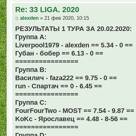
Re: 33 LIGA. 2020
alexden
» 21 фев 2020, 10:15
РЕЗУЛЬТАТЫ 1 ТУРА ЗА 20.02.2020:
Группа А:
Liverpool1979 - alexden == 5.34 - 0 ==
Губан - бобер == 6.13 - 0 ==
================
Группа В:
Василич - faza222 == 9.75 - 0 ==
run - Спартач == 0 - 6.45 ==
================
Группа С:
FourFourTwo - MOST == 7.54 - 9.87 ==
KoKc - Ярославец == 4.48 - 8-56 ==
================
Группа D: