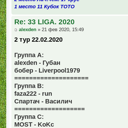
1 место 11 Кубок ТОТО
Re: 33 LIGA. 2020
alexden
» 21 фев 2020, 15:49
2 тур 22.02.2020
Группа А:
alexden - Губан
бобер - Liverpool1979
====================
Группа В:
faza222 - run
Спартач - Василич
===================
Группа С:
MOST - KoKc