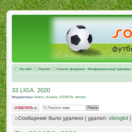
На сайт
Портал
Список форумов
‹
Неофициальные турниры
33 LIGA. 2020
Модераторы:
Kwinsi
,
skuadra
,
GEDEON
,
alexden
Комментировать
Сообщение было удалено | удалил:
viking64
|