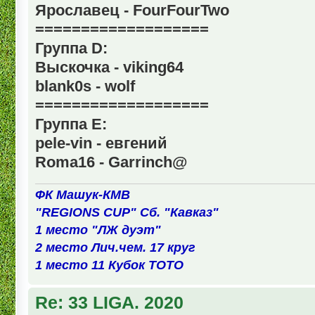
Ярославец - FourFourTwo
===================
Группа D:
Выскочка - viking64
blank0s - wolf
===================
Группа Е:
pele-vin - евгений
Roma16 - Garrinch@
ФК Машук-КМВ
"REGIONS CUP" Сб. "Кавказ"
1 место "ЛЖ дуэт"
2 место Лич.чем. 17 круг
1 место 11 Кубок ТОТО
Re: 33 LIGA. 2020