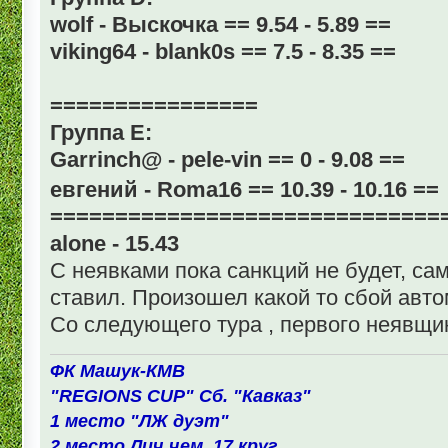
wolf - Выскочка == 9.54 - 5.89 ==
viking64 - blank0s == 7.5 - 8.35 ==
================
Группа Е:
Garrinch@ - pele-vin == 0 - 9.08 ==
евгений - Roma16 == 10.39 - 10.16 ==
==============================
alone - 15.43
С неявками пока санкций не будет, сам
ставил. Произошел какой то сбой авто
Со следующего тура , первого неявщик
ФК Машук-КМВ
"REGIONS CUP" Сб. "Кавказ"
1 место "ЛЖ дуэт"
2 место Лич.чем. 17 круг