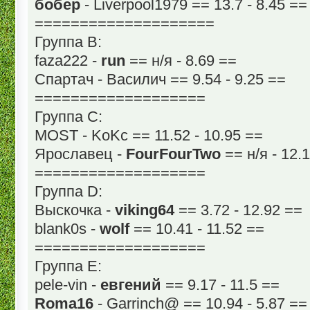
бобер
- Liverpool1979 == 13.7 - 8.45 ==
====================
Группа В:
faza222 -
run
== н/я - 8.69 ==
Спартач - Василич == 9.54 - 9.25 ==
===================
Группа С:
MOST - KoKc == 11.52 - 10.95 ==
Ярославец -
FourFourTwo
== н/я - 12.1
===================
Группа D:
Выскочка -
viking64
== 3.72 - 12.92 ==
blank0s -
wolf
== 10.41 - 11.52 ==
===================
Группа Е:
pele-vin -
евгений
== 9.17 - 11.5 ==
Roma16
- Garrinch@ == 10.94 - 5.87 ==