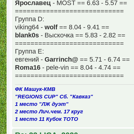
Ярославец
- MOST == 6.63 - 5.57 ==
============================
Группа D:
viking64 -
wolf
== 8.04 - 9.41 ==
blank0s
- Выскочка == 5.83 - 2.82 ==
============================
Группа Е:
евгений -
Garrinch@
== 5.71 - 6.74 ==
Roma16
- pele-vin == 8.04 - 4.74 ==
============================
ФК Машук-КМВ
"REGIONS CUP" Сб. "Кавказ"
1 место "ЛЖ дуэт"
2 место Лич.чем. 17 круг
1 место 11 Кубок ТОТО