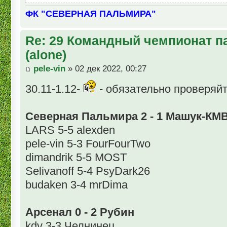
ФК "СЕВЕРНАЯ ПАЛЬМИРА"
Re: 29 Командный чемпионат п
(alone)
pele-vin
» 02 дек 2022, 00:27
30.11-1.12-
- обязательно проверяйте
Северная Пальмира 2 - 1 Машук-КМ
LARS 5-5 alexden
pele-vin 5-3 FourFourTwo
dimandrik 5-5 MOST
Selivanoff 5-4 PsyDark26
budaken 3-4 mrDima
Арсенал 0 - 2 Рубин
kdv 3-3 Челнинец