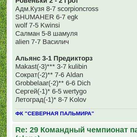
Ровеньки 2 - 2 Грот
Адм.Кузя 8-7 scorpioncross
SHUMAHER 6-7 egk
wolf 7-5 Kwinsi
Салман 5-8 шамуля
alien 7-7 Василич
Альянс 3-1 Предикторз
Makast(-3)*** 3-7 kulibin
Сократ(-2)** 7-6 Aldan
Grobbelaar(-2)** 6-6 Dich
Сергей(-1)* 6-5 wertygo
Летоград(-1)* 8-7 Kolov
ФК "СЕВЕРНАЯ ПАЛЬМИРА"
Re: 29 Командный чемпионат п