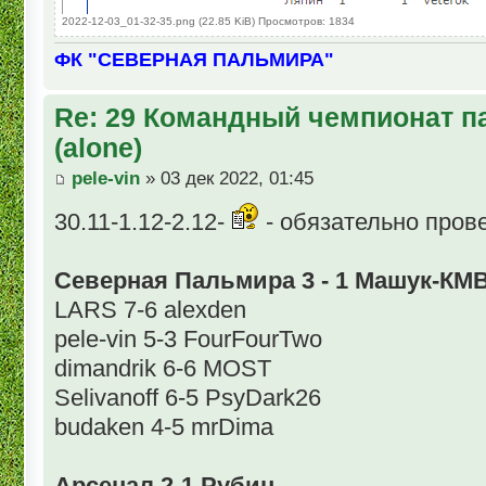
2022-12-03_01-32-35.png (22.85 KiB) Просмотров: 1834
ФК "СЕВЕРНАЯ ПАЛЬМИРА"
Re: 29 Командный чемпионат п
(alone)
pele-vin
» 03 дек 2022, 01:45
30.11-1.12-2.12-
- обязательно прове
Северная Пальмира 3 - 1 Машук-КМ
LARS 7-6 alexden
pele-vin 5-3 FourFourTwo
dimandrik 6-6 MOST
Selivanoff 6-5 PsyDark26
budaken 4-5 mrDima
Арсенал 2-1 Рубин