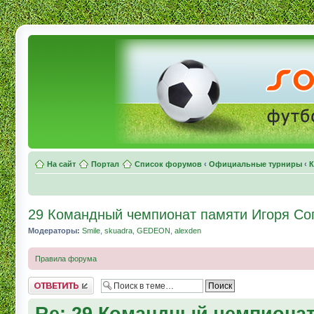
На сайт
Портал
Список форумов
‹
Официальные турниры
‹
К
29 Командный чемпионат памяти Игоря Соп
Модераторы:
Smile
,
skuadra
,
GEDEON
,
alexden
Правила форума
Комментировать
Re: 29 Командный чемпионат