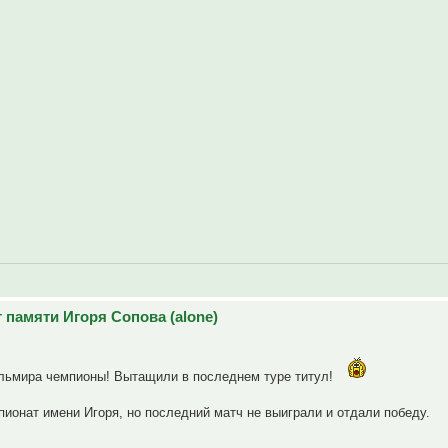
 памяти Игоря Сопова (alone)
льмира чемпионы! Вытащили в последнем туре титул!
ионат имени Игоря, но последний матч не выиграли и отдали победу.