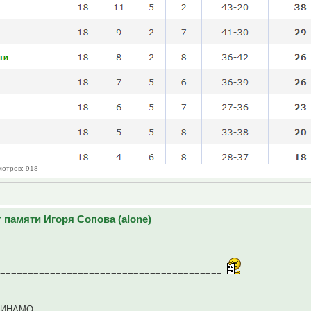
мотров: 918
 памяти Игоря Сопова (alone)
=========================================
 ДИНАМО