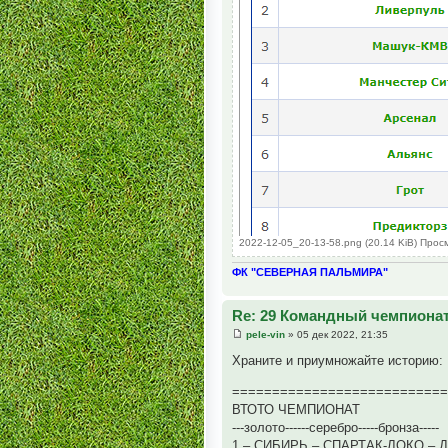
2022-12-05_20-13-58.png (20.14 KiB) Прос
ФК "СЕВЕРНАЯ ПАЛЬМИРА"
Re: 29 Командный чемпионат
pele-vin
» 05 дек 2022, 21:35
Храните и приумножайте историю:
==========================
ВТОТО ЧЕМПИОНАТ
---золото------серебро-----бронза-----
1 – СИБИРЬ – СПАРТАК-ЛОКО –