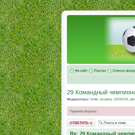
На сайт
Портал
Список фор
29 Командный чемпиона
Модераторы:
Smile
,
skuadra
,
GEDEON
,
ale
Правила форума
Комментировать
Re: 29 Командный чемпио