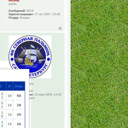
mrDima
admin
Сообщений:
6019
Зарегистрирован:
17 окт 2007, 23:00
Откуда:
Бердск
pele-vin
Футбольный ГУРУ
Сообщений:
5587
Зарегистрирован:
12 мар 2009, 14:45
Откуда:
Приозерск