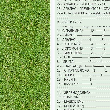
27 - АЛЬЯНС - ЛИВЕРПУЛЬ - СП
28 - АЛЬЯНС - ПРЕДИКТОРЗ - СП
29 – СП – ЛИВЕРПУЛЬ – МАШУК-
===========================
ВТОТО ТИТУЛЫ
-----команда--------титулы---чемпион
1 – С.ПАЛЬМИРА-------12----------8----------
2 – СИБИРЬ --------------5----------4--------
3 – АЛЬЯНС -------------4-----------3----------
4 – СУПЕР КЛУБ---------4-----------2—-----
5 – ЛОКОМОТИВ--------3-----------3----------1
6 – ЛИВЕРПУЛЬ---------2-----------2----------
7 – ГРОТ -----------------2----------2----------
8 – МЕЧТА ---------------2----------1—--------
9 – СПАРТАНЦЫ IT------1----------1----------
10 – СПАРТАК-ЛОКО -–-1----------1----------
11 – ЗЕНИТ---------------1----------1-----------
12 – РУБИН---------------1----------------------
13 – ШАХТЕР-------------1----------------------
===========================
14 – ЗЕЛЕНОДОЛЬСК--------------------------
15 - СПАРТАК-----------------------------------2
16 – МАШУК-КМВ------------------------------1
17 – М.ЮНАЙТЕД------------------------------1