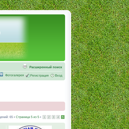
Расширенный поиск
Фотогалерея
Регистрация
Вход
ений: 65 •
Страница
5
из
5
•
1
2
3
4
5