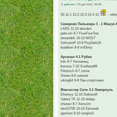
pele-vin
» 05 дек 2022, 00:08
30.11-1.12-2.12-3.12-4.12
- обяз
Северная Пальмира 3 - 1 Машук
LARS 11-10 alexden
pele-vin 9-7 FourFourTwo
dimandrik 10-10 MOST
Selivanoff 10-9 PsyDark26
budaken 8-9 mrDima
Арсенал 4-1 Рубин
kdv 8-7 Челнинец
bonusa 7-10 Svetlana99
Filiutsich 9-7 zema
Ляпин 8-6 veterok
viking64 9-8 Пан-спортсмен
Манчестер Сити 3-1 Ливерпуль
Efremys 11-10 Doktoroff
Valera TK 11-10 бобер
shuravi 8-7 Xeruvim
den22705 10-10 Евгений
igorman 9-10 serglock