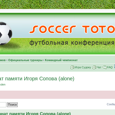
умов
‹
Официальные турниры
‹
Командный чемпионат
Игра Судоку
Чат
FAQ
т памяти Игоря Сопова (alone)
xden
Сообщ
нат памяти Игоря Сопова (alone)