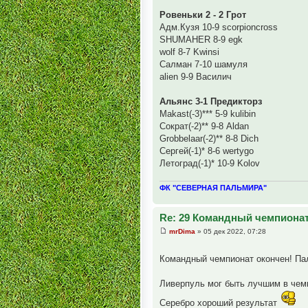
Ровеньки 2 - 2 Грот
Адм.Кузя 10-9 scorpioncross
SHUMAHER 8-9 egk
wolf 8-7 Kwinsi
Салман 7-10 шамуля
alien 9-9 Василич
Альянс 3-1 Предикторз
Makast(-3)*** 5-9 kulibin
Сократ(-2)** 9-8 Aldan
Grobbelaar(-2)** 8-8 Dich
Сергей(-1)* 8-6 wertygo
Летоград(-1)* 10-9 Kolov
ФК "СЕВЕРНАЯ ПАЛЬМИРА"
Re: 29 Командный чемпионат
mrDima
» 05 дек 2022, 07:28
Командный чемпионат окончен! Па
Ливерпуль мог быть лучшим в чемп
Серебро хороший результат