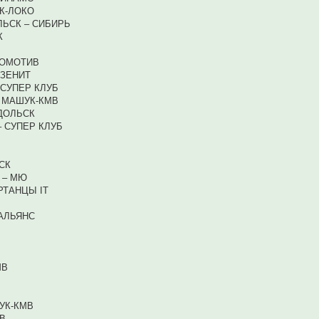
АК-ЛОКО
ЛЬСК – СИБИРЬ
К
ОКОМОТИВ
 ЗЕНИТ
 СУПЕР КЛУБ
– МАШУК-КМВ
ОДОЛЬСК
– СУПЕР КЛУБ
СК
 – МЮ
РТАНЦЫ IT
 АЛЬЯНС
МВ
ШУК-КМВ
МВ