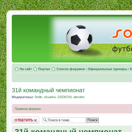
На сайт
Портал
Список форумов
‹
Официальные турниры
‹
К
31й командный чемпионат
Модераторы:
Smile
,
skuadra
,
GEDEON
,
alexden
Правила форума
Комментировать
31й командный чемпионат