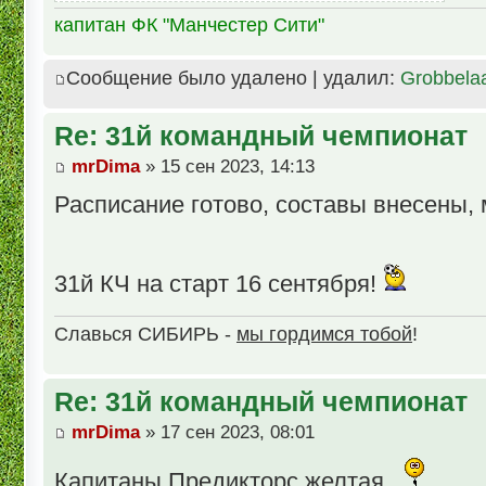
капитан ФК "Манчестер Сити"
Сообщение было удалено | удалил:
Grobbela
Re: 31й командный чемпионат
mrDima
» 15 сен 2023, 14:13
Расписание готово, составы внесены,
31й КЧ на старт 16 сентября!
Славься СИБИРЬ -
мы гордимся тобой
!
Re: 31й командный чемпионат
mrDima
» 17 сен 2023, 08:01
Капитаны Предикторс желтая