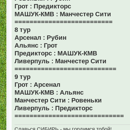
Грот : Предикторс
МАШУК-КМВ : Манчестер Сити
==========================
8 тур
Арсенал : Рубин
Альянс : Грот
Предикторс : МАШУК-КМВ
Ливерпуль : Манчестер Сити
===========================
9 тур
Грот : Арсенал
МАШУК-КМВ : Альянс
Манчестер Сити : Ровеньки
Ливерпуль : Предикторс
=============================
Славься СИБИРЬ -
мы гордимся тобой
!