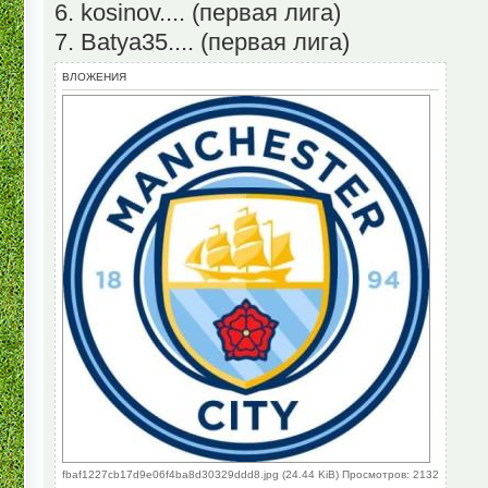
6. kosinov.... (первая лига)
7. Batya35.... (первая лига)
ВЛОЖЕНИЯ
fbaf1227cb17d9e06f4ba8d30329ddd8.jpg (24.44 KiB) Просмотров: 2132