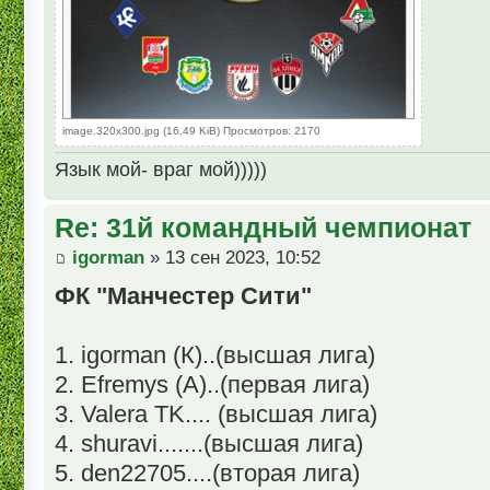
image.320x300.jpg (16.49 KiB) Просмотров: 2170
Язык мой- враг мой)))))
Re: 31й командный чемпионат
igorman
» 13 сен 2023, 10:52
ФК "Манчестер Сити"
1. igorman (К)..(высшая лига)
2. Efremys (А)..(первая лига)
3. Valera TK.... (высшая лига)
4. shuravi.......(высшая лига)
5. den22705....(вторая лига)