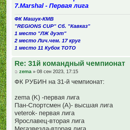
7.Marshal - Первая лига
ФК Машук-КМВ
"REGIONS CUP" Сб. "Кавказ"
1 место "ЛЖ дуэт"
2 место Лич.чем. 17 круг
1 место 11 Кубок ТОТО
Re: 31й командный чемпионат
zema
» 08 сен 2023, 17:15
ФК РУБИН на 31-й чемпионат:
zema (K) -первая лига
Пан-Спортсмен (А)- высшая лига
veterok- первая лига
Ярославец-вторая лига
Мегазвезда-вторая лига