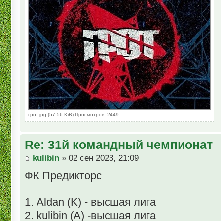
грот.jpg (57.56 KiB) Просмотров: 2449
Re: 31й командный чемпионат
kulibin
» 02 сен 2023, 21:09
ФК Предикторс
1. Aldan (K) - высшая лига
2. kulibin (A) -высшая лига