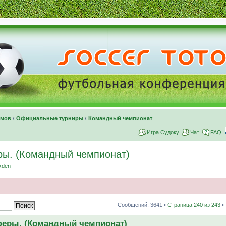
умов
‹
Официальные турниры
‹
Командный чемпионат
Игра Судоку
Чат
FAQ
ры. (Командный чемпионат)
xden
Сообщений: 3641 •
Страница
240
из
243
•
феры. (Командный чемпионат)