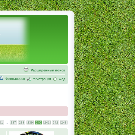
Расширенный поиск
Фотогалерея
Регистрация
Вход
...
1
237
238
239
240
241
242
243