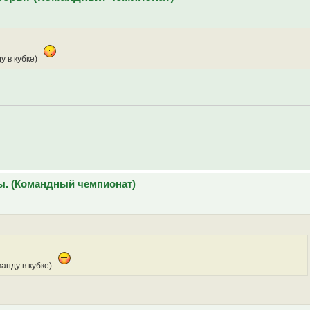
у в кубке)
ы. (Командный чемпионат)
анду в кубке)