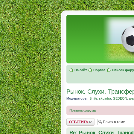
На сайт
Портал
Список фор
Рынок. Слухи. Трансфе
Модераторы:
Smile
,
skuadra
,
GEDEON
,
ale
Правила форума
Комментировать
Re: Рынок. Слухи. Транс