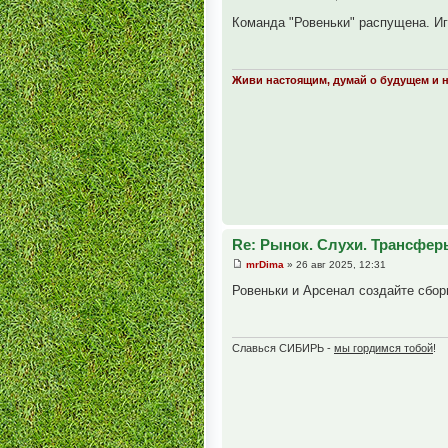
Команда "Ровеньки" распущена. Иг
Живи настоящим, думай о будущем и 
Re: Рынок. Слухи. Трансфер
mrDima
» 26 авг 2025, 12:31
Ровеньки и Арсенал создайте сбор
Славься СИБИРЬ -
мы гордимся тобой
!