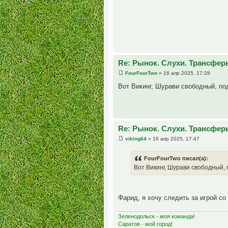
Re: Рынок. Слухи. Трансфер
FourFourTwo
» 16 апр 2025, 17:28
Вот Викинг, Шурави свободный, по
Re: Рынок. Слухи. Трансфер
viking64
» 16 апр 2025, 17:47
FourFourTwo писал(а):
Вот Викинг, Шурави свободный, 
Фарид, я хочу следить за игрой со 
Зеленодольск - моя команда!
Саратов - мой город!