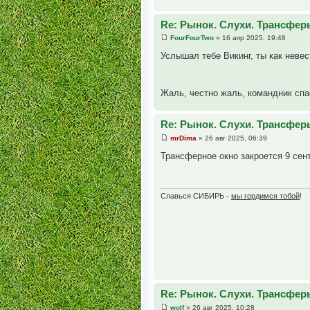
Re: Рынок. Слухи. Трансфер
FourFourTwo
» 16 апр 2025, 19:48
Услышал тебе Викинг, ты как невес
Жаль, честно жаль, командник спас
Re: Рынок. Слухи. Трансфер
mrDima
» 26 авг 2025, 06:39
Трансферное окно закроется 9 сент
Славься СИБИРЬ -
мы гордимся тобой
!
Re: Рынок. Слухи. Трансфер
wolf
» 26 авг 2025, 10:28