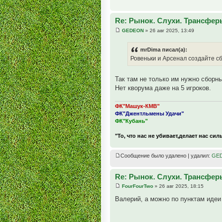
Re: Рынок. Слухи. Трансфер
GEDEON
» 26 авг 2025, 13:49
mrDima писал(а):
Ровеньки и Арсенал создайте сб
Так там не только им нужно сборны
Нет кворума даже на 5 игроков.
ФК"Машук-КМВ"
ФК"Джентльмены Удачи"
ФК"Кубань"
"То, что нас не убивает,делает нас сил
Сообщение было удалено | удалил:
GE
Re: Рынок. Слухи. Трансфер
FourFourTwo
» 26 авг 2025, 18:15
Валерий, а можно по пунктам идеи