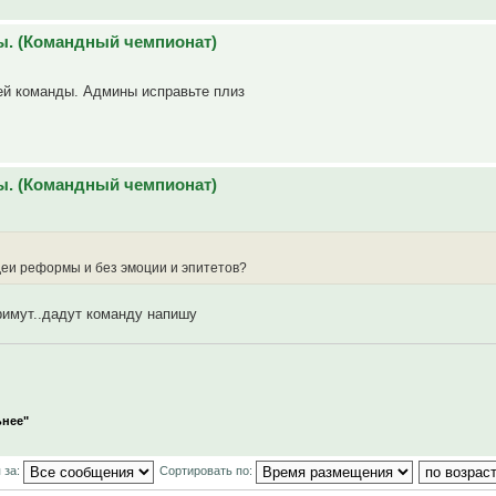
ы. (Командный чемпионат)
ей команды. Админы исправьте плиз
ы. (Командный чемпионат)
деи реформы и без эмоции и эпитетов?
 примут..дадут команду напишу
ьнее"
 за:
Сортировать по: