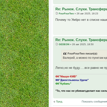
Re: Рынок. Слухи. Трансфер
FourFourTwo
» 26 авг 2025, 18:23
Почему то Умбро нет в списке наш
Re: Рынок. Слухи. Трансфер
GEDEON
» 26 авг 2025, 18:50
FourFourTwo писал(а):
Валерий, а можно по пунктам и
Легко,но не буду.....все равно не
ФК"Машук-КМВ"
ФК"Джентльмены Удачи"
ФК"Кубань"
"То, что нас не убивает,делает нас сил
Пред.
Показать сообщения