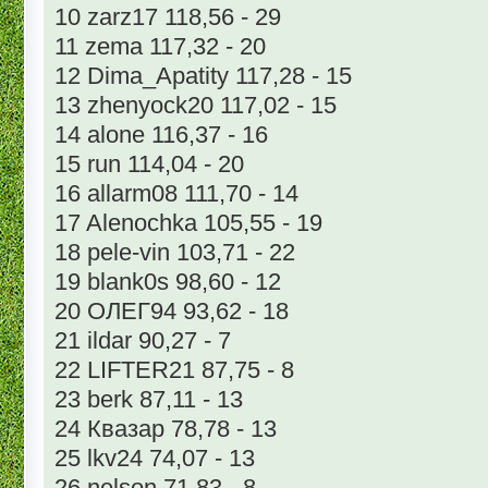
10 zarz17 118,56 - 29
11 zema 117,32 - 20
12 Dima_Apatity 117,28 - 15
13 zhenyock20 117,02 - 15
14 alone 116,37 - 16
15 run 114,04 - 20
16 allarm08 111,70 - 14
17 Alenochka 105,55 - 19
18 pele-vin 103,71 - 22
19 blank0s 98,60 - 12
20 ОЛЕГ94 93,62 - 18
21 ildar 90,27 - 7
22 LIFTER21 87,75 - 8
23 berk 87,11 - 13
24 Квазар 78,78 - 13
25 lkv24 74,07 - 13
26 nelson 71,83 - 8