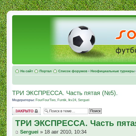
На сайт
Портал
Список форумов
‹
Неофициальные турниры
ТРИ ЭКСПРЕССА. Часть пятая (№5).
Модераторы:
FourFourTwo
,
Funtik
,
lkv24
,
Serguei
Topic locked
ТРИ ЭКСПРЕССА. Часть пятая
Serguei
» 18 авг 2010, 10:34