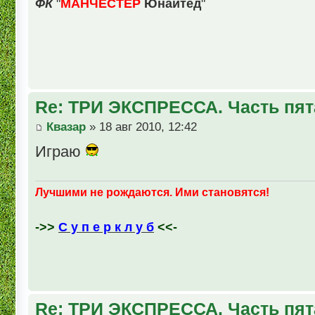
ФК
"
МАНЧЕСТЕР
Юнайтед
"
Re: ТРИ ЭКСПРЕССА. Часть пят
Квазар
» 18 авг 2010, 12:42
Играю
Лучшими не рождаются. Ими становятся!
->>
С у п е р к л у б
<<-
Re: ТРИ ЭКСПРЕССА. Часть пят