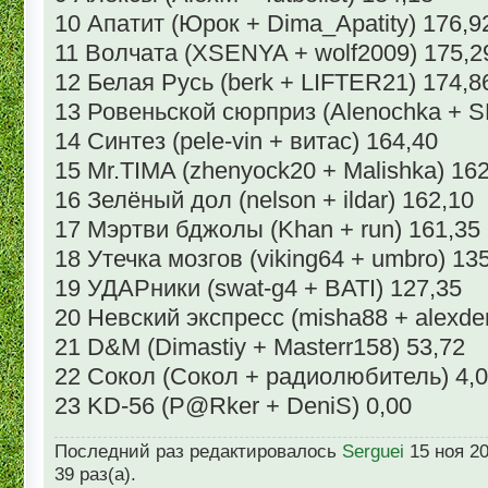
10 Апатит (Юрок + Dima_Apatity) 176,9
11 Волчата (XSENYA + wolf2009) 175,2
12 Белая Русь (berk + LIFTER21) 174,8
13 Ровеньской сюрприз (Alenochka +
14 Синтез (pele-vin + витас) 164,40
15 Mr.TIMA (zhenyock20 + Malishka) 162
16 Зелёный дол (nelson + ildar) 162,10
17 Мэртви бджолы (Khan + run) 161,35
18 Утечка мозгов (viking64 + umbro) 13
19 УДАРники (swat-g4 + BATI) 127,35
20 Невский экспресс (misha88 + alexde
21 D&M (Dimastiy + Masterr158) 53,72
22 Сокол (Сокол + радиолюбитель) 4,
23 KD-56 (P@Rker + DeniS) 0,00
Последний раз редактировалось
Serguei
15 ноя 20
39 раз(а).