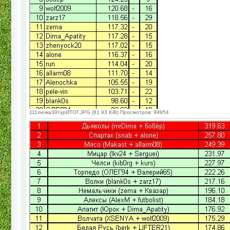
111личка39турИТОГ.JPG (81.93 KiB) Просмотров: 99954