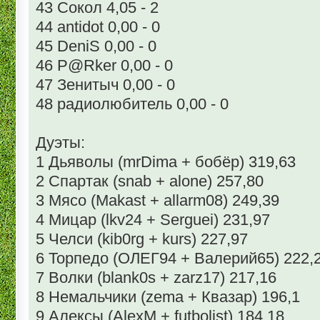
43 Сокол 4,05 - 2
44 antidot 0,00 - 0
45 DeniS 0,00 - 0
46 P@Rker 0,00 - 0
47 Зенитыч 0,00 - 0
48 радиолюбитель 0,00 - 0
Дуэты:
1 Дьяволы (mrDima + бобёр) 319,63
2 Спартак (snab + alone) 257,80
3 Мясо (Makast + allarm08) 249,39
4 Мицар (lkv24 + Serguei) 231,97
5 Челси (kib0rg + kurs) 227,97
6 Торпедо (ОЛЕГ94 + Валерий65) 222,
7 Волки (blank0s + zarz17) 217,16
8 Немальчики (zema + Квазар) 196,1
9 Алексы (AlexM + futbolist) 184,18