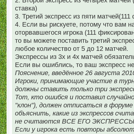
2. Второй экспресс из четырех матчей
ставка)
3. Третий экспресс из пяти матчей(111
4. Если вы рискуете, потому что вам н
оторвавшегося игрока (111 фиксирован
то вы можете поставить третий экспрес
любое количество от 5 до 12 матчей.
Экспрессы из 3х и 4х матчей обязател
Если вы ошиблись, то ваш экспресс не
Пояснение, введённое 26 августа 2010
Игроки, принимающие участие в турни
должны ставить только три экспресса
Тот, кто ошибся и поставил случайно
"клон"), должен отписаться в форуме
объяснить, какие из экспрессов счит
не считаются ВСЕ ЕГО ЭКСПРЕССЫ
Если у игрока есть повторы абсолю