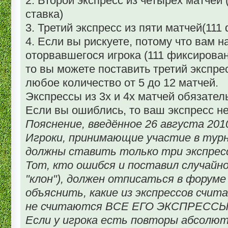
2. Второй экспресс из четырех матчей
ставка)
3. Третий экспресс из пяти матчей(111
4. Если вы рискуете, потому что вам н
оторвавшегося игрока (111 фиксирован
то вы можете поставить третий экспрес
любое количество от 5 до 12 матчей.
Экспрессы из 3х и 4х матчей обязател
Если вы ошиблись, то ваш экспресс не
Пояснение, введённое 26 августа 2010
Игроки, принимающие участие в турни
должны ставить только три экспресса
Тот, кто ошибся и поставил случайно
"клон"), должен отписаться в форуме
объяснить, какие из экспрессов счит
не считаются ВСЕ ЕГО ЭКСПРЕССЫ
Если у игрока есть повторы абсолю