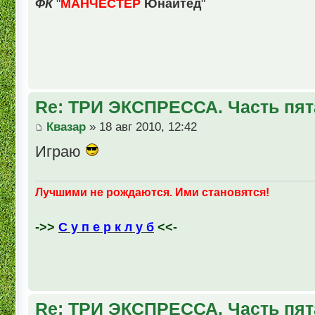
ФК
"
МАНЧЕСТЕР
Юнайтед
"
Re: ТРИ ЭКСПРЕССА. Часть пят
Квазар
» 18 авг 2010, 12:42
Играю
Лучшими не рождаются. Ими становятся!
->>
С у п е р к л у б
<<-
Re: ТРИ ЭКСПРЕССА. Часть пят