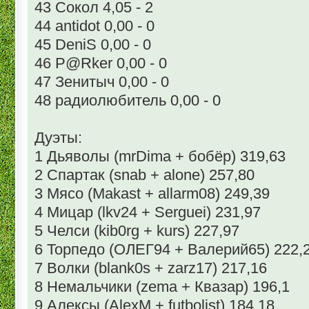
43 Сокол 4,05 - 2
44 antidot 0,00 - 0
45 DeniS 0,00 - 0
46 P@Rker 0,00 - 0
47 Зенитыч 0,00 - 0
48 радиолюбитель 0,00 - 0
Дуэты:
1 Дьяволы (mrDima + бобёр) 319,63
2 Спартак (snab + alone) 257,80
3 Мясо (Makast + allarm08) 249,39
4 Мицар (lkv24 + Serguei) 231,97
5 Челси (kib0rg + kurs) 227,97
6 Торпедо (ОЛЕГ94 + Валерий65) 222,
7 Волки (blank0s + zarz17) 217,16
8 Немальчики (zema + Квазар) 196,1
9 Алексы (AlexM + futbolist) 184,18