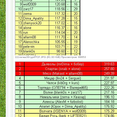
111личка39турИТОГ.JPG (81.93 KiB) Просмотров: 99953