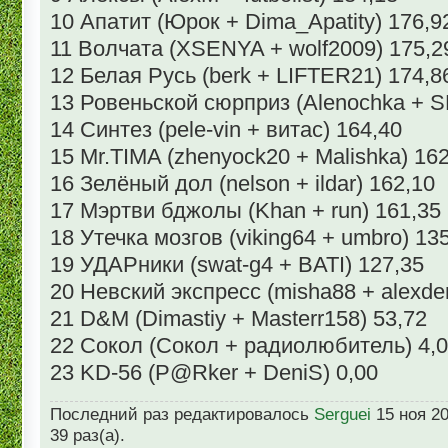
10 Апатит (Юрок + Dima_Apatity) 176,9
11 Волчата (XSENYA + wolf2009) 175,2
12 Белая Русь (berk + LIFTER21) 174,8
13 Ровеньской сюрприз (Alenochka +
14 Синтез (pele-vin + витас) 164,40
15 Mr.TIMA (zhenyock20 + Malishka) 162
16 Зелёный дол (nelson + ildar) 162,10
17 Мэртви бджолы (Khan + run) 161,35
18 Утечка мозгов (viking64 + umbro) 13
19 УДАРники (swat-g4 + BATI) 127,35
20 Невский экспресс (misha88 + alexde
21 D&M (Dimastiy + Masterr158) 53,72
22 Сокол (Сокол + радиолюбитель) 4,
23 KD-56 (P@Rker + DeniS) 0,00
Последний раз редактировалось
Serguei
15 ноя 20
39 раз(а).