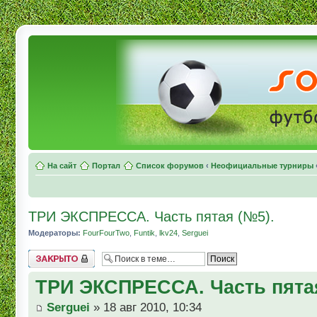
На сайт
Портал
Список форумов
‹
Неофициальные турниры
ТРИ ЭКСПРЕССА. Часть пятая (№5).
Модераторы:
FourFourTwo
,
Funtik
,
lkv24
,
Serguei
Topic locked
ТРИ ЭКСПРЕССА. Часть пятая
Serguei
» 18 авг 2010, 10:34