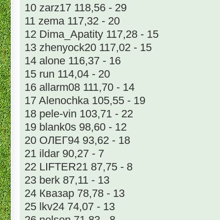
10 zarz17 118,56 - 29
11 zema 117,32 - 20
12 Dima_Apatity 117,28 - 15
13 zhenyock20 117,02 - 15
14 alone 116,37 - 16
15 run 114,04 - 20
16 allarm08 111,70 - 14
17 Alenochka 105,55 - 19
18 pele-vin 103,71 - 22
19 blank0s 98,60 - 12
20 ОЛЕГ94 93,62 - 18
21 ildar 90,27 - 7
22 LIFTER21 87,75 - 8
23 berk 87,11 - 13
24 Квазар 78,78 - 13
25 lkv24 74,07 - 13
26 nelson 71,83 - 8