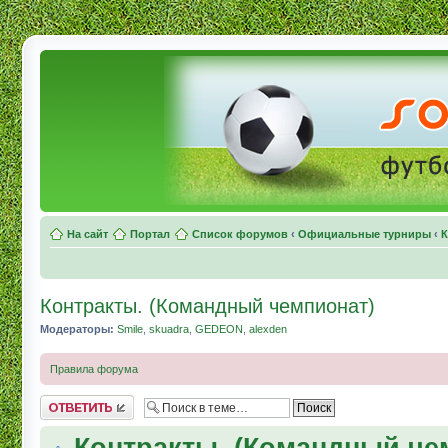
На сайт
Портал
Список форумов
‹
Официальные турниры
‹
К
Контракты. (Командный чемпионат)
Модераторы:
Smile
,
skuadra
,
GEDEON
,
alexden
Правила форума
Комментировать
Контракты. (Командный че