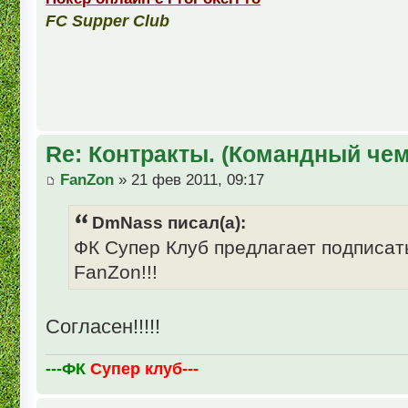
FC Supper Club
Re: Контракты. (Командный че
FanZon
» 21 фев 2011, 09:17
DmNass писал(а):
ФК Супер Клуб предлагает подписать
FanZon!!!
Соглaсeн!!!!!
---ФК
Супер клуб---