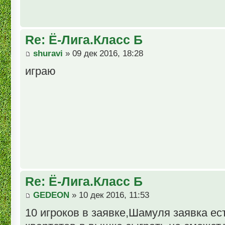
Re: Ё-Лига.Класс Б
shuravi
» 09 дек 2016, 18:28
играю
Re: Ё-Лига.Класс Б
GEDEON
» 10 дек 2016, 11:53
10 игроков в заявке,Шамуля заявка ест