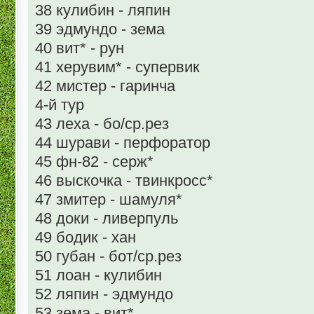
38 кулибин - ляпин
39 эдмундо - зема
40 вит* - рун
41 херувим* - супервик
42 мистер - гаринча
4-й тур
43 леха - бо/ср.рез
44 шурави - перфоратор
45 фн-82 - серж*
46 выскочка - твинкросс*
47 змитер - шамуля*
48 доки - ливерпуль
49 бодик - хан
50 губан - бот/ср.рез
51 лоан - кулибин
52 ляпин - эдмундо
53 зема - вит*