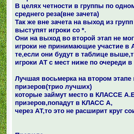
В целях четности в группы по одн
среднего реза(вне зачета)
Так же вне зачета на выход из групп
выступят игроки со *.
Они на выход во второй этап не мог
игроки не принимающие участие в А
те,если они будут в таблице выше,т
игроки АТ с мест ниже по очереди в
Лучшая восьмерка на втором этапе 
призеров(трио лучших)
которые займут место в КЛАССЕ А.Е
призеров,попадут в КЛАСС А,
через АТ,то это не расширит круг со