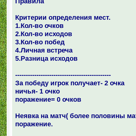
Правила
Критерии определения мест.
1.Кол-во очков
2.Кол-во исходов
3.Кол-во побед
4.Личная встреча
5.Разница исходов
---------------------------------------------
За победу игрок получает- 2 очка
ничья- 1 очко
поражение= 0 очков
Неявка на матч( более половины мат
поражение.