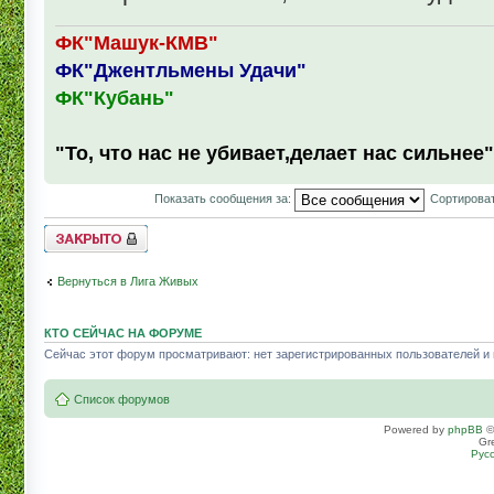
ФК"Машук-КМВ"
ФК"Джентльмены Удачи"
ФК"Кубань"
"То, что нас не убивает,делает нас сильнее"
Показать сообщения за:
Сортироват
Topic locked
Вернуться в Лига Живых
КТО СЕЙЧАС НА ФОРУМЕ
Сейчас этот форум просматривают: нет зарегистрированных пользователей и г
Список форумов
Powered by
phpBB
©
Gr
Рус