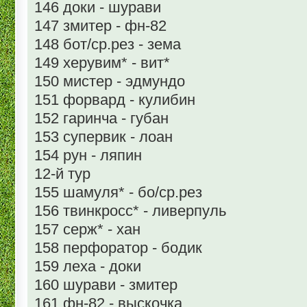
146 доки - шурави
147 змитер - фн-82
148 бот/ср.рез - зема
149 херувим* - вит*
150 мистер - эдмундо
151 форвард - кулибин
152 гаринча - губан
153 супервик - лоан
154 рун - ляпин
12-й тур
155 шамуля* - бо/ср.рез
156 твинкросс* - ливерпуль
157 серж* - хан
158 перфоратор - бодик
159 леха - доки
160 шурави - змитер
161 фн-82 - выскочка