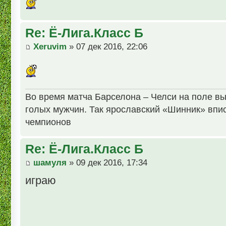
Re: Ё-Лига.Класс Б
Xeruvim
» 07 дек 2016, 22:06
Во время матча Барселона – Челси на поле в
голых мужчин. Так ярославский «Шинник» впис
чемпионов
Re: Ё-Лига.Класс Б
шамуля
» 09 дек 2016, 17:34
играю