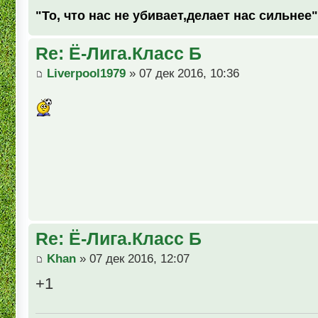
"То, что нас не убивает,делает нас сильнее"
Re: Ё-Лига.Класс Б
Liverpool1979
» 07 дек 2016, 10:36
Re: Ё-Лига.Класс Б
Khan
» 07 дек 2016, 12:07
+1