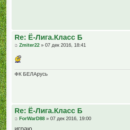
Re: Ё-Лига.Класс Б
Zmiter22
» 07 дек 2016, 18:41
ФК БЕЛАрусь
Re: Ё-Лига.Класс Б
ForWarD88
» 07 дек 2016, 19:00
играю