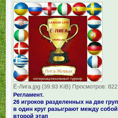
Ё-Лига.jpg (39.93 KiB) Просмотров: 822
Регламент.
26 игроков разделенных на две гру
в один круг разыграют между собой
второй этап