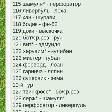
115 шамуля* - перфоратор
116 ливерпуль - леха
117 хан - шурави
118 бодик - фн-82
119 доки - выскочка
120 бот/ср.рез - рун
121 вит* - эдмундо
122 херувим* - кулибин
123 мистер - губан
124 форвард - лоан
125 гаринча - ляпин
126 супервик - зема
10-й тур
127 твинкросс* - бо/ср.рез
128 серж* - шамуля*
129 перфоратор - ливерпуль
130 леха - хан