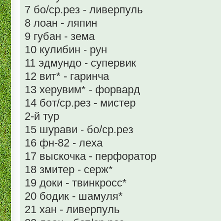
7 бо/ср.рез - ливерпуль
8 лоан - ляпин
9 губан - зема
10 кулибин - рун
11 эдмундо - супервик
12 вит* - гаринча
13 херувим* - форвард
14 бот/ср.рез - мистер
2-й тур
15 шурави - бо/ср.рез
16 фн-82 - леха
17 выскочка - перфоратор
18 змитер - серж*
19 доки - твинкросс*
20 бодик - шамуля*
21 хан - ливерпуль