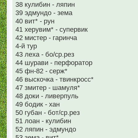
38 кулибин - ляпин
39 эдмундо - зема
40 вит* - рун
41 херувим* - супервик
42 мистер - гаринча
4-й тур
43 леха - бо/ср.рез
44 шурави - перфоратор
45 фн-82 - серж*
46 выскочка - твинкросс*
47 змитер - шамуля*
48 доки - ливерпуль
49 бодик - хан
50 губан - бот/ср.рез
51 лоан - кулибин
52 ляпин - эдмундо
53 зема - вит*