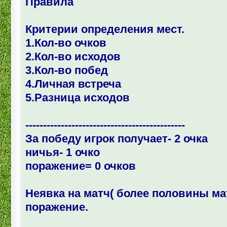
Правила
Критерии определения мест.
1.Кол-во очков
2.Кол-во исходов
3.Кол-во побед
4.Личная встреча
5.Разница исходов
---------------------------------------------
За победу игрок получает- 2 очка
ничья- 1 очко
поражение= 0 очков
Неявка на матч( более половины мат
поражение.