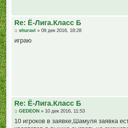
Re: Ё-Лига.Класс Б
shuravi
» 09 дек 2016, 18:28
играю
Re: Ё-Лига.Класс Б
GEDEON
» 10 дек 2016, 11:53
10 игроков в заявке,Шамуля заявка ест