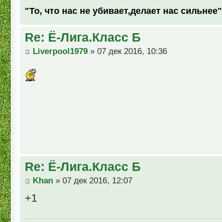
"То, что нас не убивает,делает нас сильнее"
Re: Ё-Лига.Класс Б
Liverpool1979
» 07 дек 2016, 10:36
Re: Ё-Лига.Класс Б
Khan
» 07 дек 2016, 12:07
+1