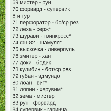
69 мистер - рун
70 форвард - супервик
6-й тур
71 перфоратор - бо/ср.рез
72 леха - серж*
73 шурави - твинкросс*
74 фн-82 - шамуля*
75 выскочка - ливерпуль
76 змитер - хан
77 доки - бодик
78 кулибин - бот/ср.рез
79 губан - эдмундо
80 лоан - вит*
81 ляпин - херувим*
82 зема - мистер
83 рун - форвард
84 супервик - гаринча