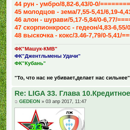
44 рун - умбро/8,82-6,43/0-0/=======
45 молодцов - зема/7,55-5,41/6,19-4,4
46 алон - шурави/5,17-5,84/0-6,77/===
47 скорпионкросс - гедеон/4,83-6,55/0
48 выскочка - кокс/3.46-7,79/0-5,41/=
ФК"Машук-КМВ"
ФК"Джентльмены Удачи"
ФК"Кубань"
"То, что нас не убивает,делает нас сильнее"
Re: LIGA 33. Глава 10.Кредитно
GEDEON
» 03 апр 2017, 11:47