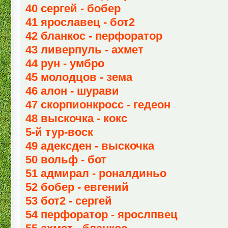
40 сергей - бобер
41 ярославец - бот2
42 бланкос - перфоратор
43 ливерпуль - ахмет
44 рун - умбро
45 молодцов - зема
46 алон - шурави
47 скорпионкросс - гедеон
48 выскочка - кокс
5-й тур-воск
49 адексден - выскочка
50 вольф - бот
51 адмирал - роналдиньо
52 бобер - евгений
53 бот2 - сергей
54 перфоратор - ярослпвец