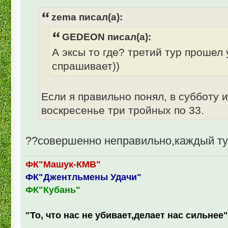
zema писал(а):
GEDEON писал(а):
А эксы то где? третий тур прошел
спрашивает))
Если я правильно понял, в субботу 
воскресенье три тройных по 33.
??совершенно неправильно,каждый тур
ФК"Машук-КМВ"
ФК"Джентльмены Удачи"
ФК"Кубань"
"То, что нас не убивает,делает нас сильнее"