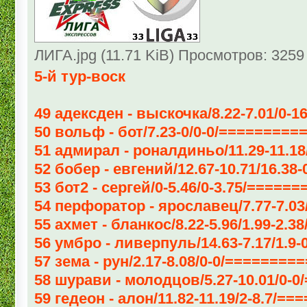
ЛИГА.jpg (11.71 KiB) Просмотров: 3259
5-й тур-воск
49 адексден - выскочка/8.22-7.01/0-1
50 вольф - бот/7.23-0/0-0/=========
51 адмирал - роналдиньо/11.29-11.18/
52 бобер - евгений/12.67-10.71/16.38-
53 бот2 - сергей/0-5.46/0-3.75/=====
54 перфоратор - ярославец/7.77-7.03/
55 ахмет - бланкос/8.22-5.96/1.99-2.3
56 умбро - ливерпуль/14.63-7.17/1.9-
57 зема - рун/2.17-8.08/0-0/=======
58 шурави - молодцов/5.27-10.01/0-0
59 гедеон - алон/11.82-11.19/2-8.7/==