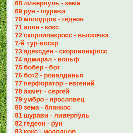
68 ливерпуль - зема
69 рун - шурави
70 молодцов - гедеон
71 алон - кокс
72 скорпионкросс - выскочка
7-й тур-воскр
73 адексден - скорпионкросс
74 адмирал - вольф
75 бобер - бот
76 бот2 - роналдиньо
77 перфоратор - евгений
78 ахмет - сергей
79 умбро - ярослпвец
80 зема - бланкос
81 шурави - ливерпуль
82 гедеон - рун
83 кокс - молодцов