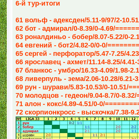
6-й тур-итоги
61 вольф - адексден/5.11-9/97/2-10.5
62 бот - адмирал/0-8.39/0-4.69/====
63 роналдиньо - бобер/8.07-5.22/0-2.
64 евгений - бот2/4.82-0/0-0/======
65 сергей - перфоратор/5.47-7.25/4.23
66 ярославец - ахмет/11.14-8.25/4.41
67 бланкос - умбро/16.33-4.09/1.98-2.
68 ливерпуль - зема/2.06-10.28/6.21-3
69 рун - шурави/5.83-10.53/0-10.51/=
70 молодцов - гедеон/9.04-8.7/0-8.32
71 алон - кокс/4.89-4.51/0-0/=======
72 скорпионкросс - выскочка/7.38-9.2