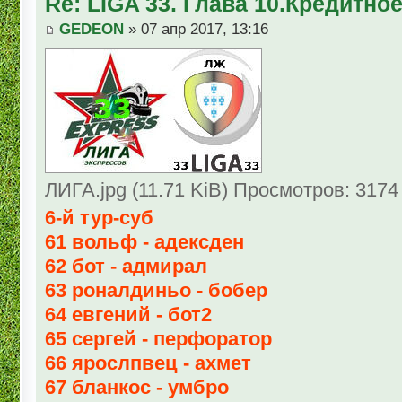
Re: LIGA 33. Глава 10.Кредитно
GEDEON
» 07 апр 2017, 13:16
ЛИГА.jpg (11.71 KiB) Просмотров: 3174
6-й тур-суб
61 вольф - адексден
62 бот - адмирал
63 роналдиньо - бобер
64 евгений - бот2
65 сергей - перфоратор
66 ярослпвец - ахмет
67 бланкос - умбро