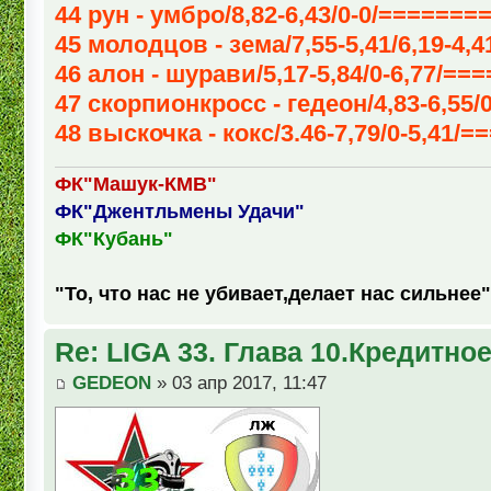
44 рун - умбро/8,82-6,43/0-0/=======
45 молодцов - зема/7,55-5,41/6,19-4,4
46 алон - шурави/5,17-5,84/0-6,77/===
47 скорпионкросс - гедеон/4,83-6,55/0
48 выскочка - кокс/3.46-7,79/0-5,41/=
ФК"Машук-КМВ"
ФК"Джентльмены Удачи"
ФК"Кубань"
"То, что нас не убивает,делает нас сильнее"
Re: LIGA 33. Глава 10.Кредитно
GEDEON
» 03 апр 2017, 11:47