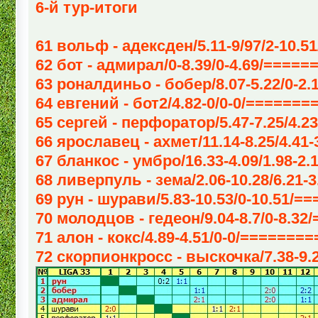
6-й тур-итоги
61 вольф - адексден/5.11-9/97/2-10.5
62 бот - адмирал/0-8.39/0-4.69/====
63 роналдиньо - бобер/8.07-5.22/0-2.
64 евгений - бот2/4.82-0/0-0/======
65 сергей - перфоратор/5.47-7.25/4.23
66 ярославец - ахмет/11.14-8.25/4.41
67 бланкос - умбро/16.33-4.09/1.98-2.
68 ливерпуль - зема/2.06-10.28/6.21-3
69 рун - шурави/5.83-10.53/0-10.51/=
70 молодцов - гедеон/9.04-8.7/0-8.32
71 алон - кокс/4.89-4.51/0-0/=======
72 скорпионкросс - выскочка/7.38-9.2