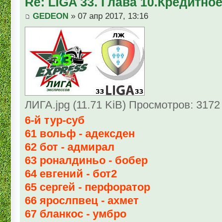
Re: LIGA 33. Глава 10.Кредитно
GEDEON
» 07 апр 2017, 13:16
ЛИГА.jpg (11.71 KiB) Просмотров: 3172
6-й тур-суб
61 вольф - адексден
62 бот - адмирал
63 роналдиньо - бобер
64 евгений - бот2
65 сергей - перфоратор
66 ярослпвец - ахмет
67 бланкос - умбро