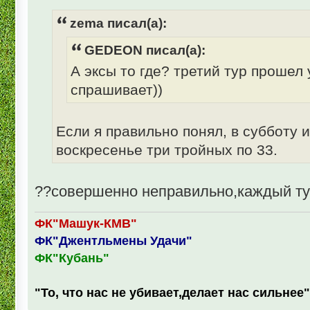
zema писал(а):
GEDEON писал(а):
А эксы то где? третий тур прошел
спрашивает))
Если я правильно понял, в субботу 
воскресенье три тройных по 33.
??совершенно неправильно,каждый тур
ФК"Машук-КМВ"
ФК"Джентльмены Удачи"
ФК"Кубань"
"То, что нас не убивает,делает нас сильнее"