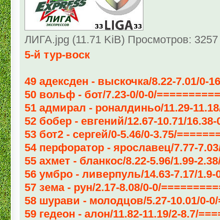
ЛИГА.jpg (11.71 KiB) Просмотров: 3257
5-й тур-воск
49 адексден - выскочка/8.22-7.01/0-1
50 вольф - бот/7.23-0/0-0/=========
51 адмирал - роналдиньо/11.29-11.18/
52 бобер - евгений/12.67-10.71/16.38-
53 бот2 - сергей/0-5.46/0-3.75/=====
54 перфоратор - ярославец/7.77-7.03/
55 ахмет - бланкос/8.22-5.96/1.99-2.3
56 умбро - ливерпуль/14.63-7.17/1.9-
57 зема - рун/2.17-8.08/0-0/=======
58 шурави - молодцов/5.27-10.01/0-0
59 гедеон - алон/11.82-11.19/2-8.7/==