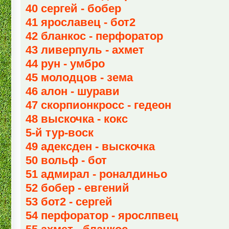
40 сергей - бобер
41 ярославец - бот2
42 бланкос - перфоратор
43 ливерпуль - ахмет
44 рун - умбро
45 молодцов - зема
46 алон - шурави
47 скорпионкросс - гедеон
48 выскочка - кокс
5-й тур-воск
49 адексден - выскочка
50 вольф - бот
51 адмирал - роналдиньо
52 бобер - евгений
53 бот2 - сергей
54 перфоратор - ярослпвец