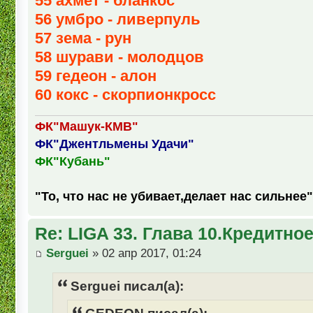
55 ахмет - бланкос
56 умбро - ливерпуль
57 зема - рун
58 шурави - молодцов
59 гедеон - алон
60 кокс - скорпионкросс
ФК"Машук-КМВ"
ФК"Джентльмены Удачи"
ФК"Кубань"
"То, что нас не убивает,делает нас сильнее"
Re: LIGA 33. Глава 10.Кредитно
Serguei
» 02 апр 2017, 01:24
Serguei писал(а):