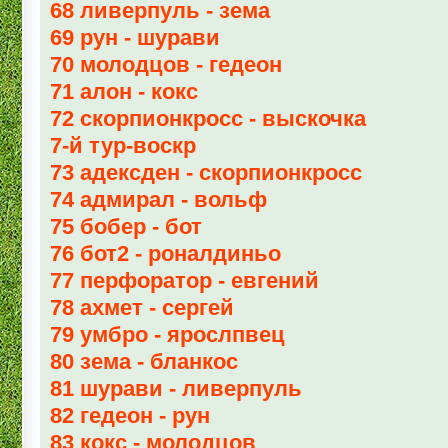
68 ливерпуль - зема
69 рун - шурави
70 молодцов - гедеон
71 алон - кокс
72 скорпионкросс - выскочка
7-й тур-воскр
73 адексден - скорпионкросс
74 адмирал - вольф
75 бобер - бот
76 бот2 - роналдиньо
77 перфоратор - евгений
78 ахмет - сергей
79 умбро - ярослпвец
80 зема - бланкос
81 шурави - ливерпуль
82 гедеон - рун
83 кокс - молодцов