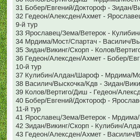
31 Бобер/Евгений/Доктороф - Зидан/В
32 Гедеон/Алексден/Ахмет - Ярославе
9-й тур
33 Ярославец/Зема/Ветерок - Кулиби
34 Мрдима/Мост/Спартач - Василич/В
35 Зидан/Викинг/Скорп - Колов/Верти
36 Гедеон/Алексден/Ахмет - Бобер/Ев
10-й тур
37 Кулибин/Алдан/Шароф - Мрдима/М
38 Василич/Выскочка/Кдв - Зидан/Вик
39 Колов/Вертиго/Диш - Гедеон/Алекс
40 Бобер/Евгений/Доктороф - Ярослав
11-й тур
41 Ярославец/Зема/Ветерок - Мрдима
42 Зидан/Викинг/Скорп - Кулибин/Ал
43 Гедеон/Алексден/Ахмет - Василич/