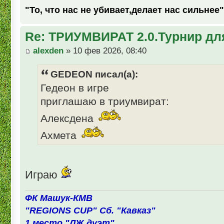
"То, что нас не убивает,делает нас сильнее"
Re: ТРИУМВИРАТ 2.0.Турнир дл
alexden
» 10 фев 2026, 08:40
GEDEON писал(а):
Гедеон в игре
приглашаю в триумвират:
Алексдена
Ахмета
Играю
ФК Машук-КМВ
"REGIONS CUP" Сб. "Кавказ"
1 место "ЛЖ дуэт"