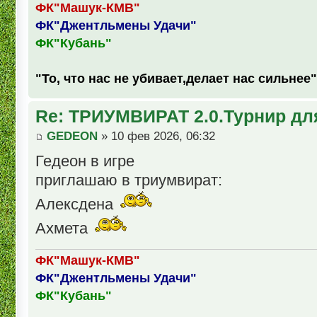
ФК"Машук-КМВ"
ФК"Джентльмены Удачи"
ФК"Кубань"
"То, что нас не убивает,делает нас сильнее"
Re: ТРИУМВИРАТ 2.0.Турнир дл
GEDEON
» 10 фев 2026, 06:32
Гедеон в игре
приглашаю в триумвират:
Алексдена
Ахмета
ФК"Машук-КМВ"
ФК"Джентльмены Удачи"
ФК"Кубань"