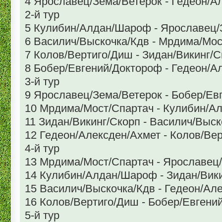
4 Ярославец/Зема/Ветерок - Гедеон/А
2-й тур
5 Кулибин/Алдан/Шароф - Ярославец/
6 Василич/Выскочка/Кдв - Мрдима/Мос
7 Колов/Вертиго/Диш - Зидан/Викинг/С
8 Бобер/Евгений/Доктороф - Гедеон/А
3-й тур
9 Ярославец/Зема/Ветерок - Бобер/Ев
10 Мрдима/Мост/Спартач - Кулибин/
11 Зидан/Викинг/Скорп - Василич/Выск
12 Гедеон/Алексден/Ахмет - Колов/Ве
4-й тур
13 Мрдима/Мост/Спартач - Ярославец
14 Кулибин/Алдан/Шароф - Зидан/Вик
15 Василич/Выскочка/Кдв - Гедеон/Ал
16 Колов/Вертиго/Диш - Бобер/Евгени
5-й тур