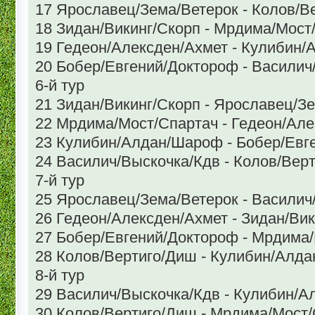
17 Ярославец/Зема/Ветерок - Колов/В
18 Зидан/Викинг/Скорп - Мрдима/Мост
19 Гедеон/Алексден/Ахмет - Кулибин
20 Бобер/Евгений/Доктороф - Василич
6-й тур
21 Зидан/Викинг/Скорп - Ярославец/З
22 Мрдима/Мост/Спартач - Гедеон/Але
23 Кулибин/Алдан/Шароф - Бобер/Евг
24 Василич/Выскочка/Кдв - Колов/Вер
7-й тур
25 Ярославец/Зема/Ветерок - Василич
26 Гедеон/Алексден/Ахмет - Зидан/Ви
27 Бобер/Евгений/Доктороф - Мрдима
28 Колов/Вертиго/Диш - Кулибин/Алд
8-й тур
29 Василич/Выскочка/Кдв - Кулибин/
30 Колов/Вертиго/Диш - Мрдима/Мост