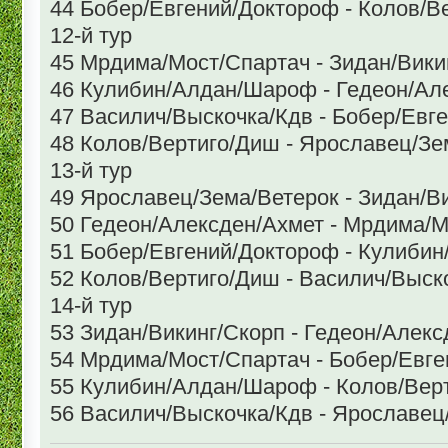
44 Бобер/Евгений/Доктороф - Колов/В
12-й тур
45 Мрдима/Мост/Спартач - Зидан/Вики
46 Кулибин/Алдан/Шароф - Гедеон/Ал
47 Василич/Выскочка/Кдв - Бобер/Евг
48 Колов/Вертиго/Диш - Ярославец/Зе
13-й тур
49 Ярославец/Зема/Ветерок - Зидан/В
50 Гедеон/Алексден/Ахмет - Мрдима/М
51 Бобер/Евгений/Доктороф - Кулиби
52 Колов/Вертиго/Диш - Василич/Выск
14-й тур
53 Зидан/Викинг/Скорп - Гедеон/Алек
54 Мрдима/Мост/Спартач - Бобер/Евг
55 Кулибин/Алдан/Шароф - Колов/Вер
56 Василич/Выскочка/Кдв - Ярославец