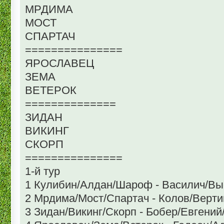
МРДИМА
МОСТ
СПАРТАЧ
===============
ЯРОСЛАВЕЦ
ЗЕМА
ВЕТЕРОК
==============
ЗИДАН
ВИКИНГ
СКОРП
===============
1-й тур
1 Кулибин/Алдан/Шароф - Василич/Вы
2 Мрдима/Мост/Спартач - Колов/Верт
3 Зидан/Викинг/Скорп - Бобер/Евгени