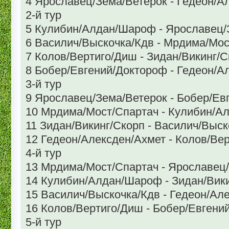
4 Ярославец/Зема/Ветерок - Гедеон/А
2-й тур
5 Кулибин/Алдан/Шароф - Ярославец/
6 Василич/Выскочка/Кдв - Мрдима/Мос
7 Колов/Вертиго/Диш - Зидан/Викинг/С
8 Бобер/Евгений/Доктороф - Гедеон/А
3-й тур
9 Ярославец/Зема/Ветерок - Бобер/Ев
10 Мрдима/Мост/Спартач - Кулибин/
11 Зидан/Викинг/Скорп - Василич/Выск
12 Гедеон/Алексден/Ахмет - Колов/Ве
4-й тур
13 Мрдима/Мост/Спартач - Ярославец
14 Кулибин/Алдан/Шароф - Зидан/Вик
15 Василич/Выскочка/Кдв - Гедеон/Ал
16 Колов/Вертиго/Диш - Бобер/Евгени
5-й тур