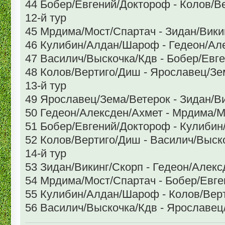
44 Бобер/Евгений/Доктороф - Колов/В
12-й тур
45 Мрдима/Мост/Спартач - Зидан/Вики
46 Кулибин/Алдан/Шароф - Гедеон/Ал
47 Василич/Выскочка/Кдв - Бобер/Евг
48 Колов/Вертиго/Диш - Ярославец/Зе
13-й тур
49 Ярославец/Зема/Ветерок - Зидан/В
50 Гедеон/Алексден/Ахмет - Мрдима/М
51 Бобер/Евгений/Доктороф - Кулиби
52 Колов/Вертиго/Диш - Василич/Выск
14-й тур
53 Зидан/Викинг/Скорп - Гедеон/Алек
54 Мрдима/Мост/Спартач - Бобер/Евг
55 Кулибин/Алдан/Шароф - Колов/Вер
56 Василич/Выскочка/Кдв - Ярославец