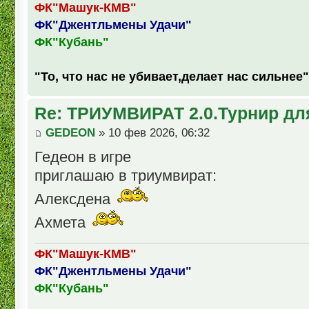
ФК"Машук-КМВ"
ФК"Джентльмены Удачи"
ФК"Кубань"
"То, что нас не убивает,делает нас сильнее"
Re: ТРИУМВИРАТ 2.0.Турнир дл
GEDEON
» 10 фев 2026, 06:32
Гедеон в игре
приглашаю в триумвират:
Алексдена
Ахмета
ФК"Машук-КМВ"
ФК"Джентльмены Удачи"
ФК"Кубань"