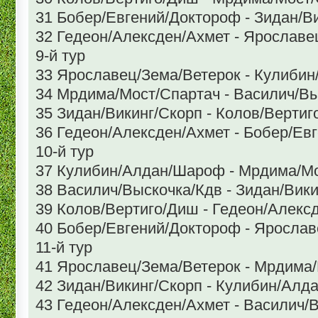
31 Бобер/Евгений/Доктороф - Зидан/В
32 Гедеон/Алексден/Ахмет - Ярославе
9-й тур
33 Ярославец/Зема/Ветерок - Кулиби
34 Мрдима/Мост/Спартач - Василич/В
35 Зидан/Викинг/Скорп - Колов/Верти
36 Гедеон/Алексден/Ахмет - Бобер/Ев
10-й тур
37 Кулибин/Алдан/Шароф - Мрдима/М
38 Василич/Выскочка/Кдв - Зидан/Вик
39 Колов/Вертиго/Диш - Гедеон/Алекс
40 Бобер/Евгений/Доктороф - Ярослав
11-й тур
41 Ярославец/Зема/Ветерок - Мрдима
42 Зидан/Викинг/Скорп - Кулибин/Ал
43 Гедеон/Алексден/Ахмет - Василич/