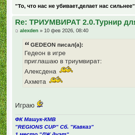
"То, что нас не убивает,делает нас сильнее"
Re: ТРИУМВИРАТ 2.0.Турнир дл
alexden
» 10 фев 2026, 08:40
GEDEON писал(а):
Гедеон в игре
приглашаю в триумвират:
Алексдена
Ахмета
Играю
ФК Машук-КМВ
"REGIONS CUP" Сб. "Кавказ"
1 место "ЛЖ дуэт"