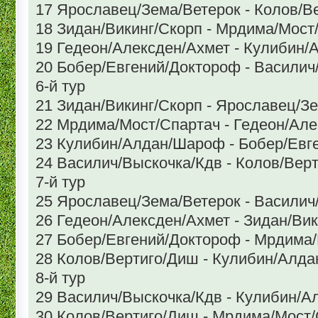
17 Ярославец/Зема/Ветерок - Колов/В
18 Зидан/Викинг/Скорп - Мрдима/Мост
19 Гедеон/Алексден/Ахмет - Кулибин
20 Бобер/Евгений/Доктороф - Василич
6-й тур
21 Зидан/Викинг/Скорп - Ярославец/З
22 Мрдима/Мост/Спартач - Гедеон/Але
23 Кулибин/Алдан/Шароф - Бобер/Евг
24 Василич/Выскочка/Кдв - Колов/Вер
7-й тур
25 Ярославец/Зема/Ветерок - Василич
26 Гедеон/Алексден/Ахмет - Зидан/Ви
27 Бобер/Евгений/Доктороф - Мрдима
28 Колов/Вертиго/Диш - Кулибин/Алд
8-й тур
29 Василич/Выскочка/Кдв - Кулибин/
30 Колов/Вертиго/Диш - Мрдима/Мост