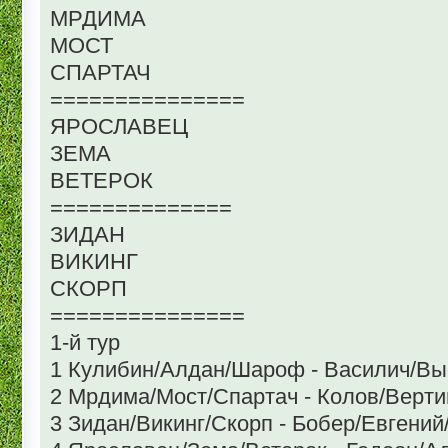
МРДИМА
МОСТ
СПАРТАЧ
===============
ЯРОСЛАВЕЦ
ЗЕМА
ВЕТЕРОК
==============
ЗИДАН
ВИКИНГ
СКОРП
===============
1-й тур
1 Кулибин/Алдан/Шароф - Василич/Вы
2 Мрдима/Мост/Спартач - Колов/Верт
3 Зидан/Викинг/Скорп - Бобер/Евгени