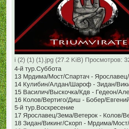
i (2) (1) (1).jpg (27.2 KiB) Просмотров: 
4-й тур.Суббота
13 Мрдима/Мост/Спартач - Ярославец
14 Кулибин/Алдан/Шароф - Зидан/Вик
15 Василич/Выскочка/Кдв - Гедеон/Ал
16 Колов/Вертиго/Диш - Бобер/Евгени
5-й тур.Воскресение
17 Ярославец/Зема/Ветерок - Колов/В
18 Зидан/Викинг/Скорп - Мрдима/Мост