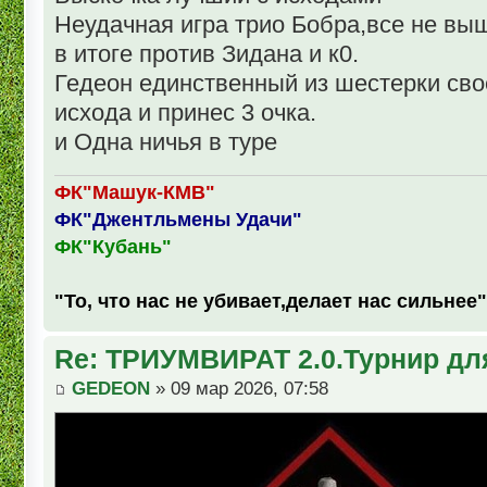
Неудачная игра трио Бобра,все не выш
в итоге против Зидана и к0.
Гедеон единственный из шестерки св
исхода и принес 3 очка.
и Одна ничья в туре
ФК"Машук-КМВ"
ФК"Джентльмены Удачи"
ФК"Кубань"
"То, что нас не убивает,делает нас сильнее"
Re: ТРИУМВИРАТ 2.0.Турнир дл
GEDEON
» 09 мар 2026, 07:58