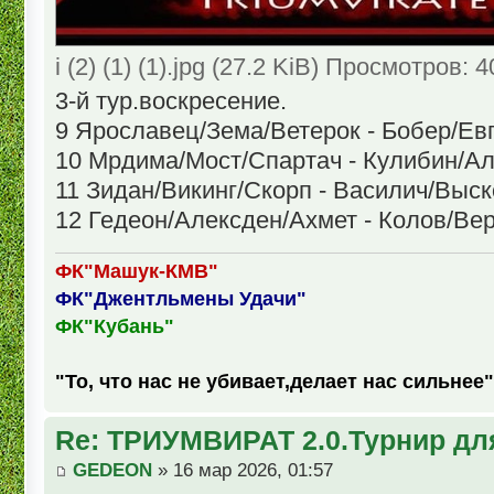
i (2) (1) (1).jpg (27.2 KiB) Просмотров: 
3-й тур.воскресение.
9 Ярославец/Зема/Ветерок - Бобер/Ев
10 Мрдима/Мост/Спартач - Кулибин/
11 Зидан/Викинг/Скорп - Василич/Выск
12 Гедеон/Алексден/Ахмет - Колов/Ве
ФК"Машук-КМВ"
ФК"Джентльмены Удачи"
ФК"Кубань"
"То, что нас не убивает,делает нас сильнее"
Re: ТРИУМВИРАТ 2.0.Турнир дл
GEDEON
» 16 мар 2026, 01:57