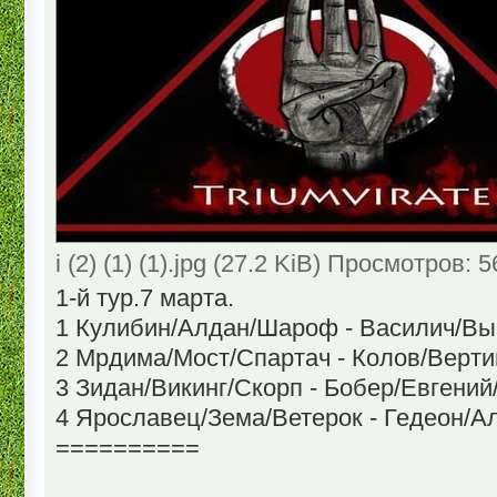
i (2) (1) (1).jpg (27.2 KiB) Просмотров: 
1-й тур.7 марта.
1 Кулибин/Алдан/Шароф - Василич/Вы
2 Мрдима/Мост/Спартач - Колов/Верт
3 Зидан/Викинг/Скорп - Бобер/Евгени
4 Ярославец/Зема/Ветерок - Гедеон/А
==========