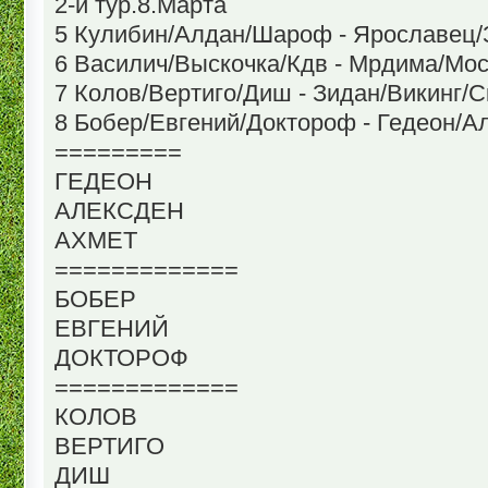
2-й тур.8.Марта
5 Кулибин/Алдан/Шароф - Ярославец/
6 Василич/Выскочка/Кдв - Мрдима/Мос
7 Колов/Вертиго/Диш - Зидан/Викинг/С
8 Бобер/Евгений/Доктороф - Гедеон/А
=========
ГЕДЕОН
АЛЕКСДЕН
АХМЕТ
=============
БОБЕР
ЕВГЕНИЙ
ДОКТОРОФ
=============
КОЛОВ
ВЕРТИГО
ДИШ