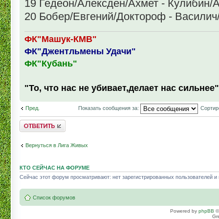
19 Гедеон/Алексден/Ахмет - Кулибин
20 Бобер/Евгений/Доктороф - Василич
ФК"Машук-КМВ"
ФК"Джентльмены Удачи"
ФК"Кубань"
"То, что нас не убивает,делает нас сильнее"
Пред.
Показать сообщения за:
Сортир
Комментировать
Вернуться в Лига Живых
КТО СЕЙЧАС НА ФОРУМЕ
Сейчас этот форум просматривают: нет зарегистрированных пользователей и г
Список форумов
Powered by
phpBB
©
Gr