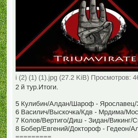
i (2) (1) (1).jpg (27.2 KiB) Просмотров: 
2 й тур.Итоги.
5 Кулибин/Алдан/Шароф - Ярославец/
6 Василич/Выскочка/Кдв - Мрдима/Мос
7 Колов/Вертиго/Диш - Зидан/Викинг/С
8 Бобер/Евгений/Доктороф - Гедеон/А
=========