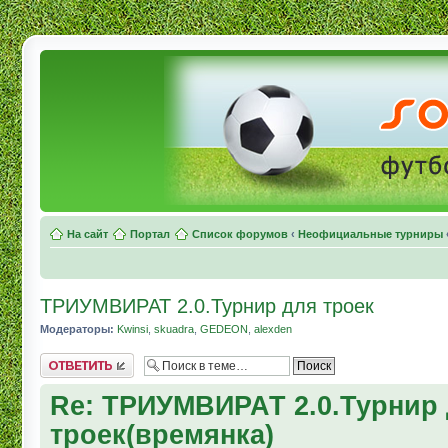
На сайт
Портал
Список форумов
‹
Неофициальные турниры
ТРИУМВИРАТ 2.0.Турнир для троек
Модераторы:
Kwinsi
,
skuadra
,
GEDEON
,
alexden
Комментировать
Re: ТРИУМВИРАТ 2.0.Турнир
троек(времянка)