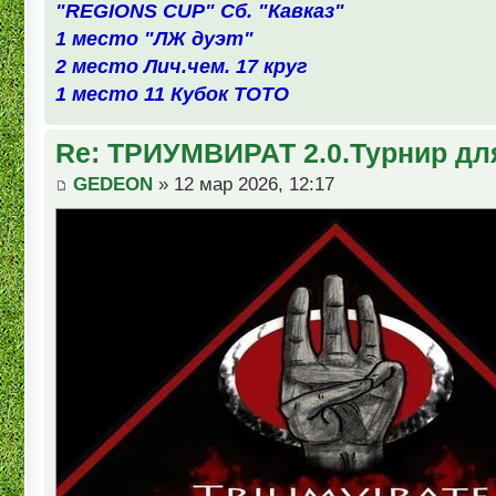
"REGIONS CUP" Сб. "Кавказ"
1 место "ЛЖ дуэт"
2 место Лич.чем. 17 круг
1 место 11 Кубок ТОТО
Re: ТРИУМВИРАТ 2.0.Турнир дл
GEDEON
» 12 мар 2026, 12:17