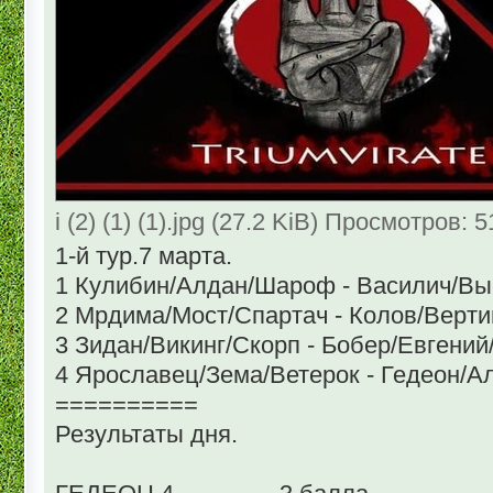
i (2) (1) (1).jpg (27.2 KiB) Просмотров: 
1-й тур.7 марта.
1 Кулибин/Алдан/Шароф - Василич/Выско
2 Мрдима/Мост/Спартач - Колов/Вертиго/Ди
3 Зидан/Викинг/Скорп - Бобер/Евгений/Д
4 Ярославец/Зема/Ветерок - Гедеон/Ал
==========
Результаты дня.