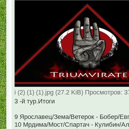
i (2) (1) (1).jpg (27.2 KiB) Просмотров: 
3 -й тур.Итоги
9 Ярославец/Зема/Ветерок - Бобер/Ев
10 Мрдима/Мост/Спартач - Кулибин/А