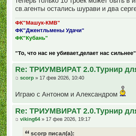
теперь только 10 троек может быть в и
св.агенты остались шурави и два серге
ФК"Машук-КМВ"
ФК"Джентльмены Удачи"
ФК"Кубань"
"То, что нас не убивает,делает нас сильнее"
Re: ТРИУМВИРАТ 2.0.Турнир дл
scorp
» 17 фев 2026, 10:40
Играю с Антоном и Александром
Re: ТРИУМВИРАТ 2.0.Турнир дл
viking64
» 17 фев 2026, 19:17
scorp писал(а):