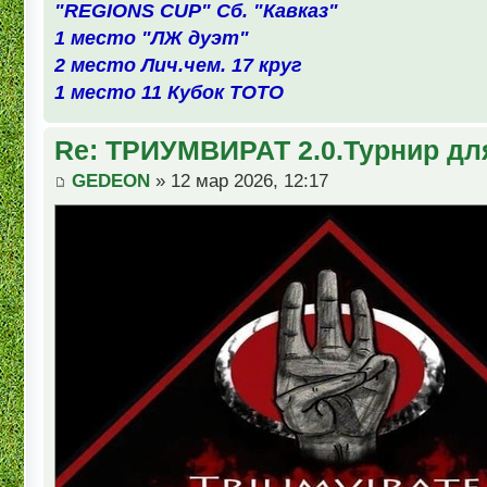
"REGIONS CUP" Сб. "Кавказ"
1 место "ЛЖ дуэт"
2 место Лич.чем. 17 круг
1 место 11 Кубок ТОТО
Re: ТРИУМВИРАТ 2.0.Турнир дл
GEDEON
» 12 мар 2026, 12:17