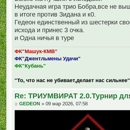
Неудачная игра трио Бобра,все не выш
в итоге против Зидана и к0.
Гедеон единственный из шестерки св
исхода и принес 3 очка.
и Одна ничья в туре
ФК"Машук-КМВ"
ФК"Джентльмены Удачи"
ФК"Кубань"
"То, что нас не убивает,делает нас сильнее"
Re: ТРИУМВИРАТ 2.0.Турнир дл
GEDEON
» 09 мар 2026, 07:58