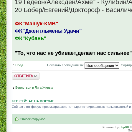
19 Гедеон/Алексден/Ахмет - Кулибин
20 Бобер/Евгений/Доктороф - Василич
ФК"Машук-КМВ"
ФК"Джентльмены Удачи"
ФК"Кубань"
"То, что нас не убивает,делает нас сильнее"
Пред.
Показать сообщения за:
Сортир
Комментировать
Вернуться в Лига Живых
КТО СЕЙЧАС НА ФОРУМЕ
Сейчас этот форум просматривают: нет зарегистрированных пользователей и г
Список форумов
Powered by
phpBB
©
Gr