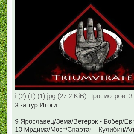
i (2) (1) (1).jpg (27.2 KiB) Просмотров: 
3 -й тур.Итоги
9 Ярославец/Зема/Ветерок - Бобер/Ев
10 Мрдима/Мост/Спартач - Кулибин/А