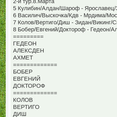
2-й тур.8.Марта
5 Кулибин/Алдан/Шароф - Ярославец/
6 Василич/Выскочка/Кдв - Мрдима/Мос
7 Колов/Вертиго/Диш - Зидан/Викинг/С
8 Бобер/Евгений/Доктороф - Гедеон/А
=========
ГЕДЕОН
АЛЕКСДЕН
АХМЕТ
=============
БОБЕР
ЕВГЕНИЙ
ДОКТОРОФ
=============
КОЛОВ
ВЕРТИГО
ДИШ