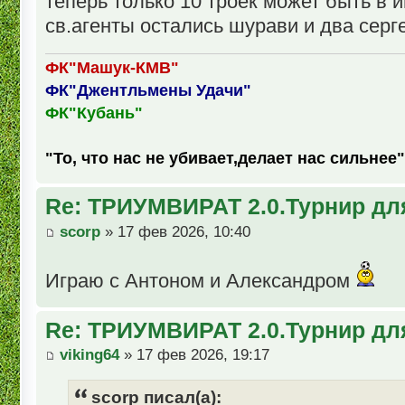
теперь только 10 троек может быть в и
св.агенты остались шурави и два серге
ФК"Машук-КМВ"
ФК"Джентльмены Удачи"
ФК"Кубань"
"То, что нас не убивает,делает нас сильнее"
Re: ТРИУМВИРАТ 2.0.Турнир дл
scorp
» 17 фев 2026, 10:40
Играю с Антоном и Александром
Re: ТРИУМВИРАТ 2.0.Турнир дл
viking64
» 17 фев 2026, 19:17
scorp писал(а):