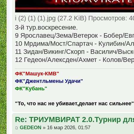
i (2) (1) (1).jpg (27.2 KiB) Просмотров: 
3-й тур.воскресение.
9 Ярославец/Зема/Ветерок - Бобер/Ев
10 Мрдима/Мост/Спартач - Кулибин/
11 Зидан/Викинг/Скорп - Василич/Выск
12 Гедеон/Алексден/Ахмет - Колов/Ве
ФК"Машук-КМВ"
ФК"Джентльмены Удачи"
ФК"Кубань"
"То, что нас не убивает,делает нас сильнее"
Re: ТРИУМВИРАТ 2.0.Турнир дл
GEDEON
» 16 мар 2026, 01:57