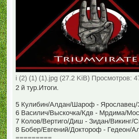
i (2) (1) (1).jpg (27.2 KiB) Просмотров: 
2 й тур.Итоги.
5 Кулибин/Алдан/Шароф - Ярославец/
6 Василич/Выскочка/Кдв - Мрдима/Мос
7 Колов/Вертиго/Диш - Зидан/Викинг/С
8 Бобер/Евгений/Доктороф - Гедеон/А
=========