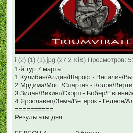
i (2) (1) (1).jpg (27.2 KiB) Просмотров: 
1-й тур.7 марта.
1 Кулибин/Алдан/Шароф - Василич/Выско
2 Мрдима/Мост/Спартач - Колов/Вертиго/Ди
3 Зидан/Викинг/Скорп - Бобер/Евгений/Д
4 Ярославец/Зема/Ветерок - Гедеон/Ал
==========
Результаты дня.