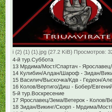
i (2) (1) (1).jpg (27.2 KiB) Просмотров: 
4-й тур.Суббота
13 Мрдима/Мост/Спартач - Ярославец
14 Кулибин/Алдан/Шароф - Зидан/Вик
15 Василич/Выскочка/Кдв - Гедеон/Ал
16 Колов/Вертиго/Диш - Бобер/Евгени
5-й тур.Воскресение
17 Ярославец/Зема/Ветерок - Колов/В
18 Зидан/Викинг/Скорп - Мрдима/Мост