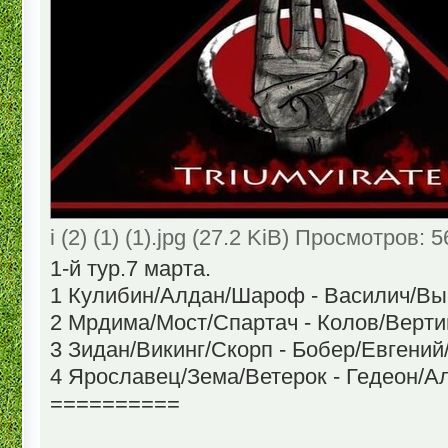
i (2) (1) (1).jpg (27.2 KiB) Просмотров: 
1-й тур.7 марта.
1 Кулибин/Алдан/Шароф - Василич/Вы
2 Мрдима/Мост/Спартач - Колов/Верт
3 Зидан/Викинг/Скорп - Бобер/Евгени
4 Ярославец/Зема/Ветерок - Гедеон/А
==========