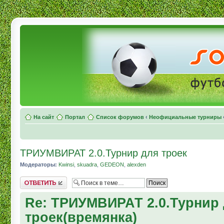
На сайт
Портал
Список форумов
‹
Неофициальные турниры
ТРИУМВИРАТ 2.0.Турнир для троек
Модераторы:
Kwinsi
,
skuadra
,
GEDEON
,
alexden
Комментировать
Re: ТРИУМВИРАТ 2.0.Турнир
троек(времянка)