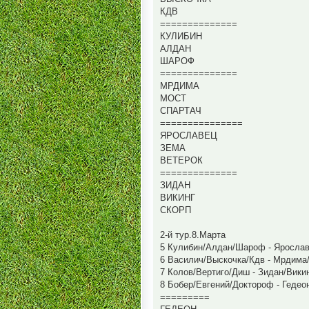
КДВ
==============
КУЛИБИН
АЛДАН
ШАРОФ
==============
МРДИМА
МОСТ
СПАРТАЧ
===============
ЯРОСЛАВЕЦ
ЗЕМА
ВЕТЕРОК
==============
ЗИДАН
ВИКИНГ
СКОРП
2-й тур.8.Марта
5 Кулибин/Алдан/Шароф - Ярослав
6 Василич/Выскочка/Кдв - Мрдима
7 Колов/Вертиго/Диш - Зидан/Вики
8 Бобер/Евгений/Доктороф - Гедео
=========