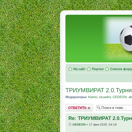
На сайт
Портал
Список фор
ТРИУМВИРАТ 2.0.Турни
Модераторы:
Kwinsi
,
skuadra
,
GEDEON
,
al
Комментировать
Re: ТРИУМВИРАТ 2.0.Турн
GEDEON
» 17 фев 2026, 04:19