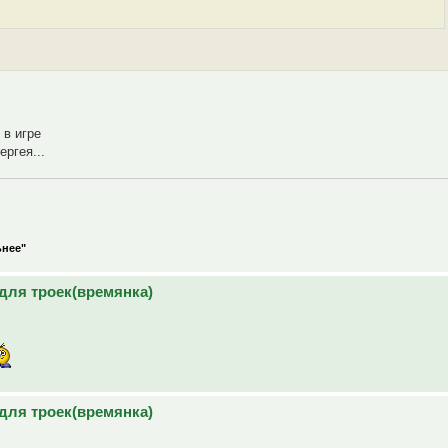
 в игре
ергея...
ьнее"
для троек(времянка)
для троек(времянка)