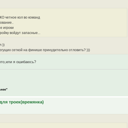
КО четное кол во команд
ование..
е игроки
тройку войдут запасные...
 ))
егущих сеткой на финише принудительно отловить? )))
тото,или я ошибаюсь?
ьнее"
для троек(времянка)