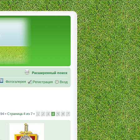
Расширенный поиск
Фотогалерея
Регистрация
Вход
94 •
Страница
4
из
7
•
1
2
3
4
5
6
7