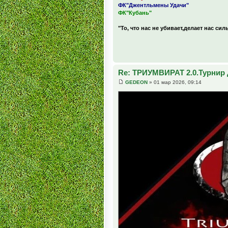
ФК"Джентльмены Удачи"
ФК"Кубань"
"То, что нас не убивает,делает нас сил
Re: ТРИУМВИРАТ 2.0.Турнир 
GEDEON
» 01 мар 2026, 09:14