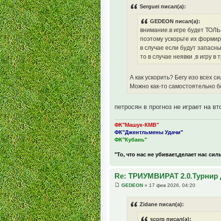
Serguei писал(а):
GEDEON писал(а):
внимание.в игре будет ТОЛЬ
поэтому ускорьте их формир
в случае если будут запасны
то в случае неявки ,в игру в 
А как ускорить? Бегу изо всех сил
Можно как-то самостоятельно б
петросян в прогноз не играет на в
ФК"Машук-КМВ"
ФК"Джентльмены Удачи"
ФК"Кубань"
"То, что нас не убивает,делает нас сил
Re: ТРИУМВИРАТ 2.0.Турнир 
GEDEON
» 17 фев 2026, 04:20
Zidane писал(а):
scorp писал(а):