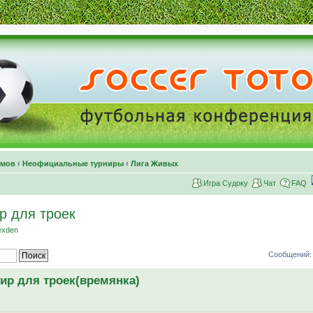
умов
‹
Неофициальные турниры
‹
Лига Живых
Игра Судоку
Чат
FAQ
р для троек
exden
Сообщений: 
ир для троек(времянка)