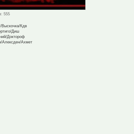
в: 555
/Выскочка/Кдв
ертиго/Диш
ений/Доктороф
н/Алексден/Ахмет