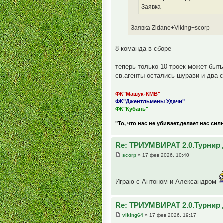
Заявка
Заявка Zidane+Viking+scorp
8 команда в сборе
теперь только 10 троек может быть
св.агенты остались шурави и два с
ФК"Машук-КМВ"
ФК"Джентльмены Удачи"
ФК"Кубань"
"То, что нас не убивает,делает нас сил
Re: ТРИУМВИРАТ 2.0.Турнир 
scorp
» 17 фев 2026, 10:40
Играю с Антоном и Александром
Re: ТРИУМВИРАТ 2.0.Турнир 
viking64
» 17 фев 2026, 19:17