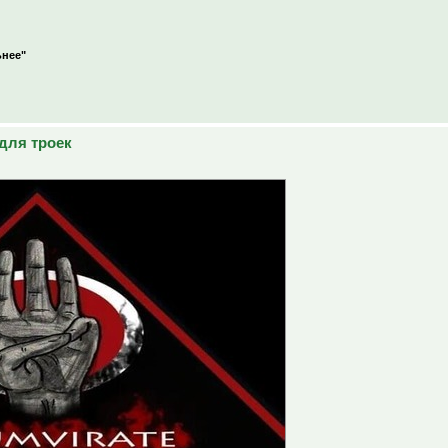
ьнее"
для троек