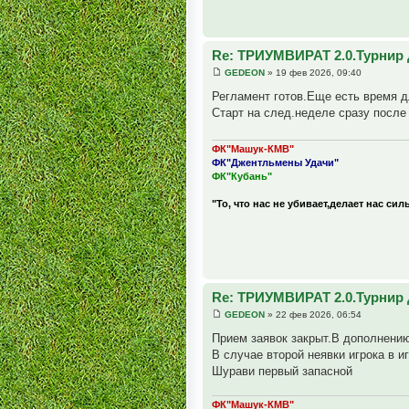
Re: ТРИУМВИРАТ 2.0.Турнир 
GEDEON
» 19 фев 2026, 09:40
Регламент готов.Еще есть время 
Старт на след.неделе сразу после
ФК"Машук-КМВ"
ФК"Джентльмены Удачи"
ФК"Кубань"
"То, что нас не убивает,делает нас сил
Re: ТРИУМВИРАТ 2.0.Турнир 
GEDEON
» 22 фев 2026, 06:54
Прием заявок закрыт.В дополнени
В случае второй неявки игрока в 
Шурави первый запасной
ФК"Машук-КМВ"