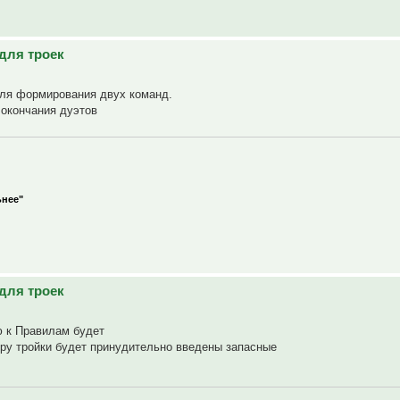
для троек
для формирования двух команд.
 окончания дуэтов
ьнее"
для троек
ю к Правилам будет
игру тройки будет принудительно введены запасные