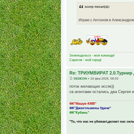
scorp писал(а):
Играю с Антоном и Александро
Зеленодольск - моя команда!
Саратов - мой город!
Re: ТРИУМВИРАТ 2.0.Турнир 
GEDEON
» 19 фев 2026, 08:03
поток желающих иссяк))
св.агентами остались два Сергея и
ФК"Машук-КМВ"
ФК"Джентльмены Удачи"
ФК"Кубань"
"То, что нас не убивает,делает нас сил