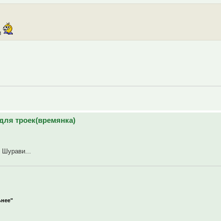
м
для троек(времянка)
 Шурави...
ьнее"