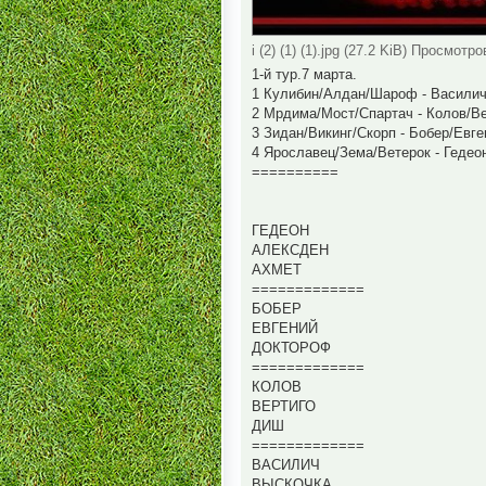
i (2) (1) (1).jpg (27.2 KiB) Просмотро
1-й тур.7 марта.
1 Кулибин/Алдан/Шароф - Василич
2 Мрдима/Мост/Спартач - Колов/В
3 Зидан/Викинг/Скорп - Бобер/Евг
4 Ярославец/Зема/Ветерок - Гедео
==========
ГЕДЕОН
АЛЕКСДЕН
АХМЕТ
=============
БОБЕР
ЕВГЕНИЙ
ДОКТОРОФ
=============
КОЛОВ
ВЕРТИГО
ДИШ
=============
ВАСИЛИЧ
ВЫСКОЧКА