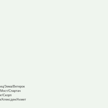
ец/Зема/Ветерок
/Мост/Спартач
нг/Скорп
н/Алексден/Ахмет