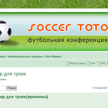
умов
‹
Неофициальные турниры
‹
Лига Живых
Игра Судоку
Чат
FAQ
р для троек
exden
Сообщений: 
ир для троек(времянка)