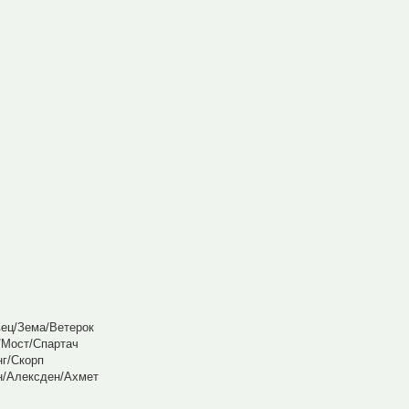
ец/Зема/Ветерок
/Мост/Спартач
нг/Скорп
н/Алексден/Ахмет