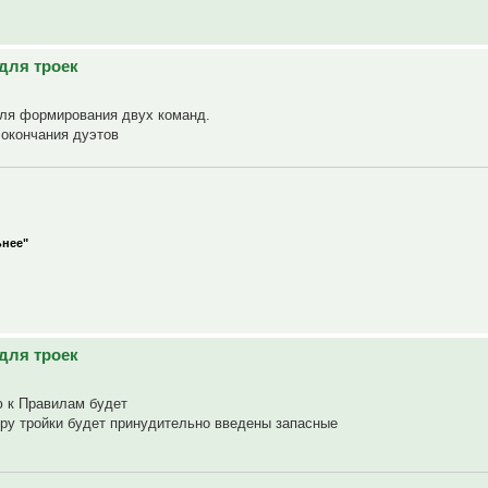
для троек
для формирования двух команд.
 окончания дуэтов
ьнее"
для троек
ю к Правилам будет
игру тройки будет принудительно введены запасные