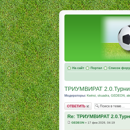
На сайт
Портал
Список фор
ТРИУМВИРАТ 2.0.Турни
Модераторы:
Kwinsi
,
skuadra
,
GEDEON
,
al
Комментировать
Re: ТРИУМВИРАТ 2.0.Турн
GEDEON
» 17 фев 2026, 04:19