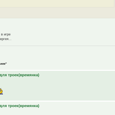
 в игре
ергея...
ьнее"
для троек(времянка)
для троек(времянка)