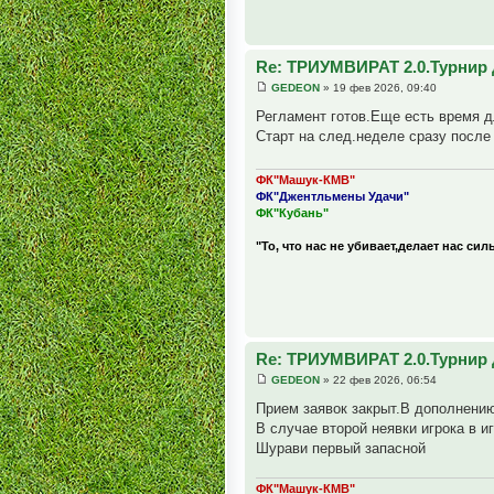
Re: ТРИУМВИРАТ 2.0.Турнир 
GEDEON
» 19 фев 2026, 09:40
Регламент готов.Еще есть время 
Старт на след.неделе сразу после
ФК"Машук-КМВ"
ФК"Джентльмены Удачи"
ФК"Кубань"
"То, что нас не убивает,делает нас сил
Re: ТРИУМВИРАТ 2.0.Турнир 
GEDEON
» 22 фев 2026, 06:54
Прием заявок закрыт.В дополнени
В случае второй неявки игрока в 
Шурави первый запасной
ФК"Машук-КМВ"