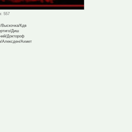
в: 557
/Выскочка/Кдв
ертиго/Диш
ений/Доктороф
н/Алексден/Ахмет