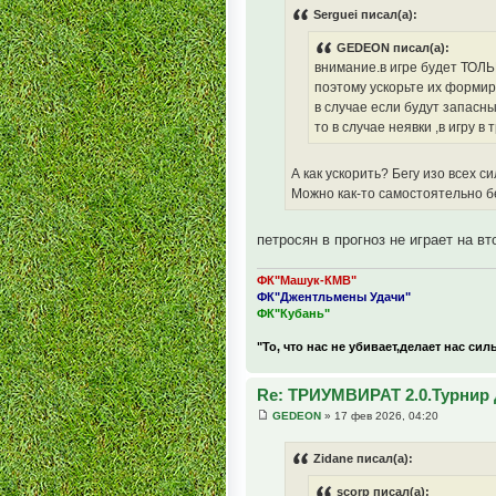
Serguei писал(а):
GEDEON писал(а):
внимание.в игре будет ТОЛЬ
поэтому ускорьте их формир
в случае если будут запасны
то в случае неявки ,в игру в 
А как ускорить? Бегу изо всех сил
Можно как-то самостоятельно б
петросян в прогноз не играет на в
ФК"Машук-КМВ"
ФК"Джентльмены Удачи"
ФК"Кубань"
"То, что нас не убивает,делает нас сил
Re: ТРИУМВИРАТ 2.0.Турнир 
GEDEON
» 17 фев 2026, 04:20
Zidane писал(а):
scorp писал(а):