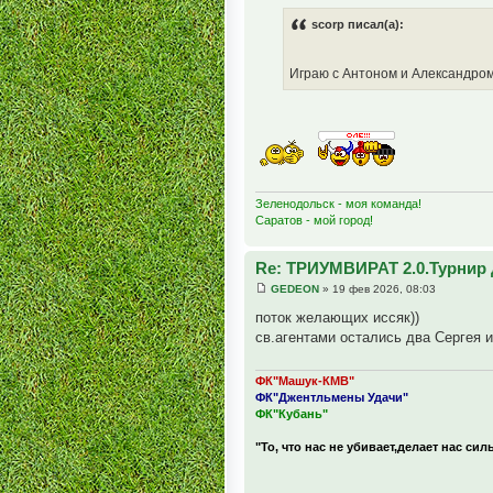
scorp писал(а):
Играю с Антоном и Александро
Зеленодольск - моя команда!
Саратов - мой город!
Re: ТРИУМВИРАТ 2.0.Турнир 
GEDEON
» 19 фев 2026, 08:03
поток желающих иссяк))
св.агентами остались два Сергея и
ФК"Машук-КМВ"
ФК"Джентльмены Удачи"
ФК"Кубань"
"То, что нас не убивает,делает нас сил