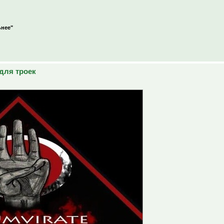
ьнее"
для троек