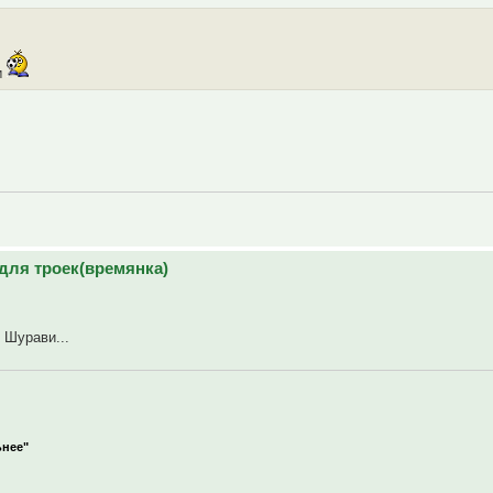
м
для троек(времянка)
 Шурави...
ьнее"