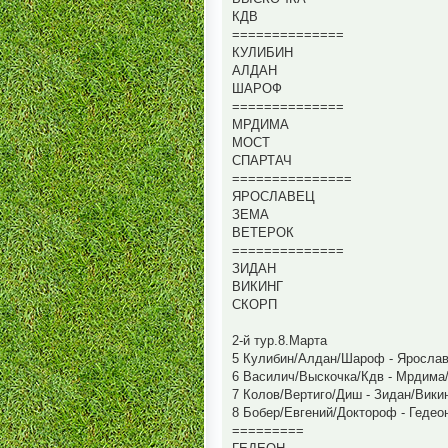
КДВ
==============
КУЛИБИН
АЛДАН
ШАРОФ
==============
МРДИМА
МОСТ
СПАРТАЧ
===============
ЯРОСЛАВЕЦ
ЗЕМА
ВЕТЕРОК
==============
ЗИДАН
ВИКИНГ
СКОРП
2-й тур.8.Марта
5 Кулибин/Алдан/Шароф - Ярослав
6 Василич/Выскочка/Кдв - Мрдима
7 Колов/Вертиго/Диш - Зидан/Вики
8 Бобер/Евгений/Доктороф - Гедео
=========