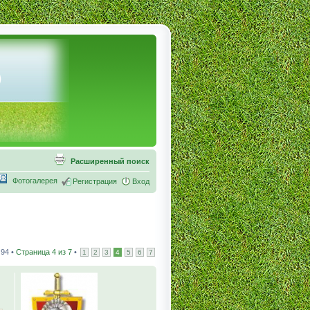
Расширенный поиск
Фотогалерея
Регистрация
Вход
94 •
Страница
4
из
7
•
1
2
3
4
5
6
7