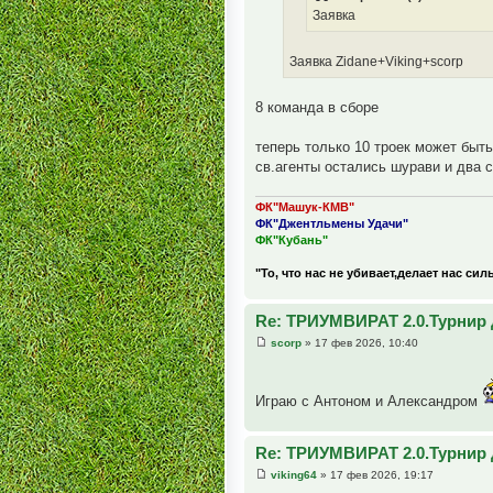
Заявка
Заявка Zidane+Viking+scorp
8 команда в сборе
теперь только 10 троек может быть
св.агенты остались шурави и два с
ФК"Машук-КМВ"
ФК"Джентльмены Удачи"
ФК"Кубань"
"То, что нас не убивает,делает нас сил
Re: ТРИУМВИРАТ 2.0.Турнир 
scorp
» 17 фев 2026, 10:40
Играю с Антоном и Александром
Re: ТРИУМВИРАТ 2.0.Турнир 
viking64
» 17 фев 2026, 19:17