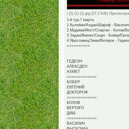
i (2) (1) (1).jpg (27.2 KiB) Просмотро
1-й тур.7 марта.
1 Кулибин/Алдан/Шароф - Василич
2 Мрдима/Мост/Спартач - Колов/В
3 Зидан/Викинг/Скорп - Бобер/Евг
4 Ярославец/Зема/Ветерок - Гедео
==========
ГЕДЕОН
АЛЕКСДЕН
АХМЕТ
=============
БОБЕР
ЕВГЕНИЙ
ДОКТОРОФ
=============
КОЛОВ
ВЕРТИГО
ДИШ
=============
ВАСИЛИЧ
ВЫСКОЧКА