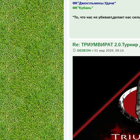
ФК"Джентльмены Удачи"
ФК"Кубань"
"То, что нас не убивает,делает нас сил
Re: ТРИУМВИРАТ 2.0.Турнир 
GEDEON
» 01 мар 2026, 09:14