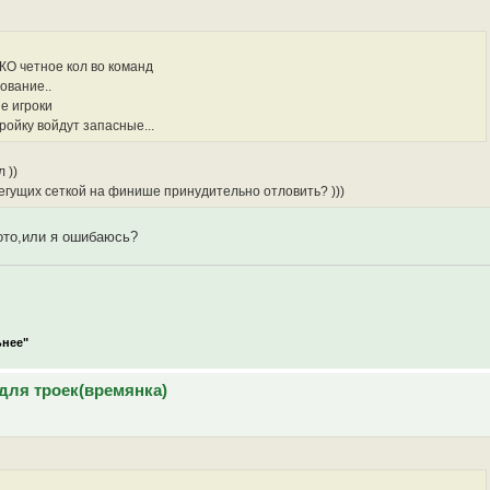
КО четное кол во команд
ование..
е игроки
тройку войдут запасные...
 ))
егущих сеткой на финише принудительно отловить? )))
тото,или я ошибаюсь?
ьнее"
для троек(времянка)