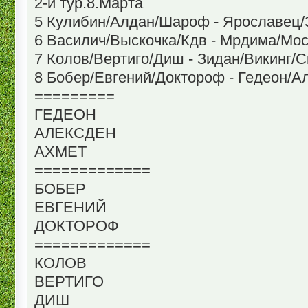
2-й тур.8.Марта
5 Кулибин/Алдан/Шароф - Ярославец/
6 Василич/Выскочка/Кдв - Мрдима/Мос
7 Колов/Вертиго/Диш - Зидан/Викинг/С
8 Бобер/Евгений/Доктороф - Гедеон/А
=========
ГЕДЕОН
АЛЕКСДЕН
АХМЕТ
=============
БОБЕР
ЕВГЕНИЙ
ДОКТОРОФ
=============
КОЛОВ
ВЕРТИГО
ДИШ