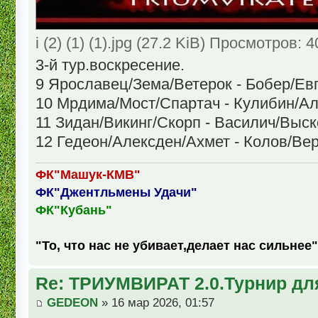
i (2) (1) (1).jpg (27.2 KiB) Просмотров: 
3-й тур.воскресение.
9 Ярославец/Зема/Ветерок - Бобер/Ев
10 Мрдима/Мост/Спартач - Кулибин/
11 Зидан/Викинг/Скорп - Василич/Выск
12 Гедеон/Алексден/Ахмет - Колов/Ве
ФК"Машук-КМВ"
ФК"Джентльмены Удачи"
ФК"Кубань"
"То, что нас не убивает,делает нас сильнее"
Re: ТРИУМВИРАТ 2.0.Турнир дл
GEDEON
» 16 мар 2026, 01:57