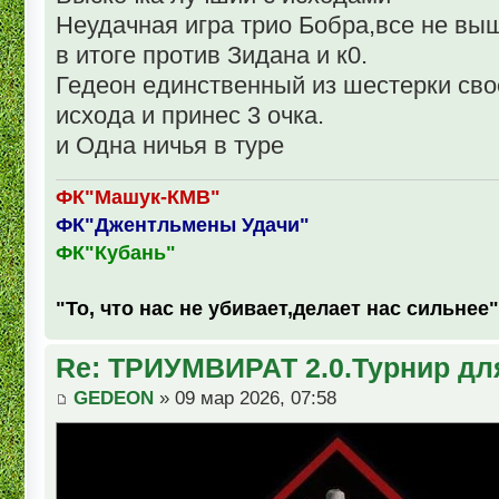
Неудачная игра трио Бобра,все не выш
в итоге против Зидана и к0.
Гедеон единственный из шестерки св
исхода и принес 3 очка.
и Одна ничья в туре
ФК"Машук-КМВ"
ФК"Джентльмены Удачи"
ФК"Кубань"
"То, что нас не убивает,делает нас сильнее"
Re: ТРИУМВИРАТ 2.0.Турнир дл
GEDEON
» 09 мар 2026, 07:58