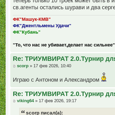
теперь только 10 троек может быть в и
св.агенты остались шурави и два серге
ФК"Машук-КМВ"
ФК"Джентльмены Удачи"
ФК"Кубань"
"То, что нас не убивает,делает нас сильнее"
Re: ТРИУМВИРАТ 2.0.Турнир дл
scorp
» 17 фев 2026, 10:40
Играю с Антоном и Александром
Re: ТРИУМВИРАТ 2.0.Турнир дл
viking64
» 17 фев 2026, 19:17
scorp писал(а):