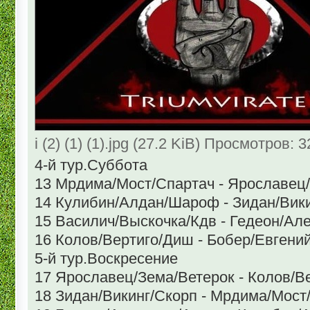
i (2) (1) (1).jpg (27.2 KiB) Просмотров: 
4-й тур.Суббота
13 Мрдима/Мост/Спартач - Ярославец
14 Кулибин/Алдан/Шароф - Зидан/Вик
15 Василич/Выскочка/Кдв - Гедеон/Ал
16 Колов/Вертиго/Диш - Бобер/Евгени
5-й тур.Воскресение
17 Ярославец/Зема/Ветерок - Колов/В
18 Зидан/Викинг/Скорп - Мрдима/Мост