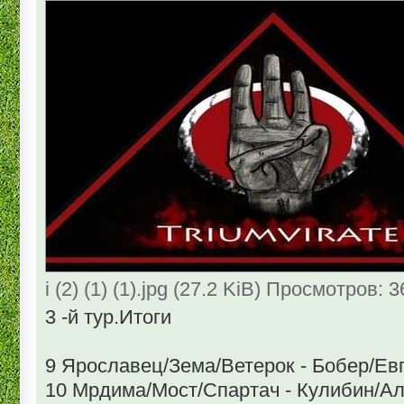
i (2) (1) (1).jpg (27.2 KiB) Просмотров: 
3 -й тур.Итоги
9 Ярославец/Зема/Ветерок - Бобер/Ев
10 Мрдима/Мост/Спартач - Кулибин/А