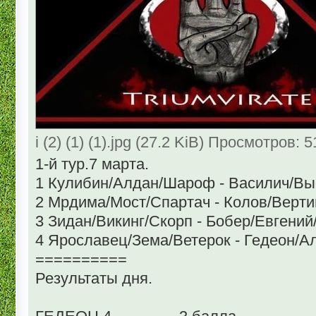
i (2) (1) (1).jpg (27.2 KiB) Просмотров: 
1-й тур.7 марта.
1 Кулибин/Алдан/Шароф - Василич/Выско
2 Мрдима/Мост/Спартач - Колов/Вертиго/Ди
3 Зидан/Викинг/Скорп - Бобер/Евгений/Д
4 Ярославец/Зема/Ветерок - Гедеон/Ал
==========
Результаты дня.