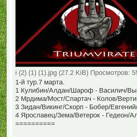
i (2) (1) (1).jpg (27.2 KiB) Просмотров: 
1-й тур.7 марта.
1 Кулибин/Алдан/Шароф - Василич/Вы
2 Мрдима/Мост/Спартач - Колов/Верт
3 Зидан/Викинг/Скорп - Бобер/Евгени
4 Ярославец/Зема/Ветерок - Гедеон/А
==========