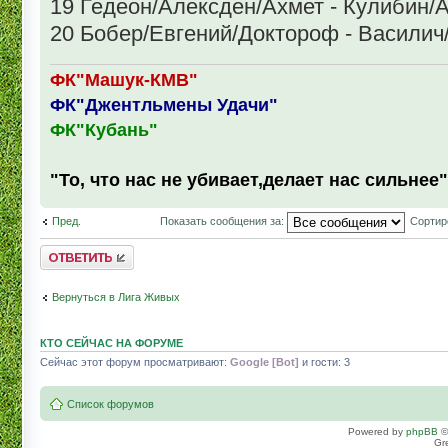
19 Гедеон/Алексден/Ахмет - Кулибин
20 Бобер/Евгений/Доктороф - Василич
ФК"Машук-КМВ"
ФК"Джентльмены Удачи"
ФК"Кубань"
"То, что нас не убивает,делает нас сильнее"
Пред.
Показать сообщения за:
Сортир
Комментировать
Вернуться в Лига Живых
КТО СЕЙЧАС НА ФОРУМЕ
Сейчас этот форум просматривают:
Google [Bot]
и гости: 3
Список форумов
Powered by
phpBB
©
Gr