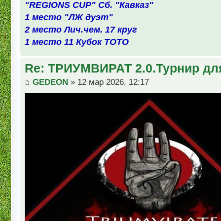
"REGIONS CUP" Сб. "Кавказ"
1 место "ЛЖ дуэт"
2 место Лич.чем. 17 круг
1 место 11 Кубок ТОТО
Re: ТРИУМВИРАТ 2.0.Турнир дл
GEDEON
» 12 мар 2026, 12:17