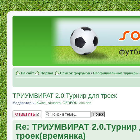
На сайт
Портал
Список форумов
‹
Неофициальные турниры
ТРИУМВИРАТ 2.0.Турнир для троек
Модераторы:
Kwinsi
,
skuadra
,
GEDEON
,
alexden
Комментировать
Re: ТРИУМВИРАТ 2.0.Турнир
троек(времянка)