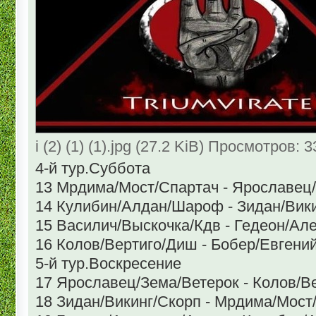
i (2) (1) (1).jpg (27.2 KiB) Просмотров: 
4-й тур.Суббота
13 Мрдима/Мост/Спартач - Ярославец
14 Кулибин/Алдан/Шароф - Зидан/Вик
15 Василич/Выскочка/Кдв - Гедеон/Ал
16 Колов/Вертиго/Диш - Бобер/Евгени
5-й тур.Воскресение
17 Ярославец/Зема/Ветерок - Колов/В
18 Зидан/Викинг/Скорп - Мрдима/Мост