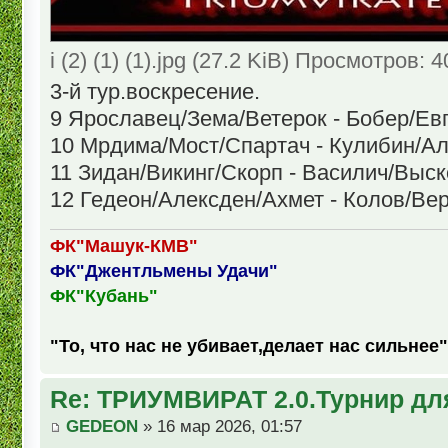
i (2) (1) (1).jpg (27.2 KiB) Просмотров: 
3-й тур.воскресение.
9 Ярославец/Зема/Ветерок - Бобер/Ев
10 Мрдима/Мост/Спартач - Кулибин/
11 Зидан/Викинг/Скорп - Василич/Выск
12 Гедеон/Алексден/Ахмет - Колов/Ве
ФК"Машук-КМВ"
ФК"Джентльмены Удачи"
ФК"Кубань"
"То, что нас не убивает,делает нас сильнее"
Re: ТРИУМВИРАТ 2.0.Турнир дл
GEDEON
» 16 мар 2026, 01:57