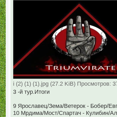
i (2) (1) (1).jpg (27.2 KiB) Просмотров: 
3 -й тур.Итоги
9 Ярославец/Зема/Ветерок - Бобер/Ев
10 Мрдима/Мост/Спартач - Кулибин/А