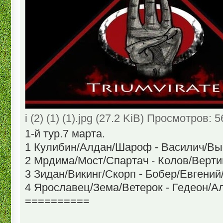
i (2) (1) (1).jpg (27.2 KiB) Просмотров: 
1-й тур.7 марта.
1 Кулибин/Алдан/Шароф - Василич/Вы
2 Мрдима/Мост/Спартач - Колов/Верт
3 Зидан/Викинг/Скорп - Бобер/Евгени
4 Ярославец/Зема/Ветерок - Гедеон/А
==========