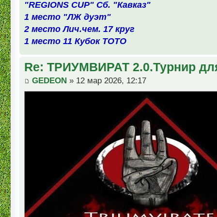
"REGIONS CUP" Сб. "Кавказ"
1 место "ЛЖ дуэт"
2 место Лич.чем. 17 круг
1 место 11 Кубок ТОТО
Re: ТРИУМВИРАТ 2.0.Турнир дл
GEDEON
» 12 мар 2026, 12:17