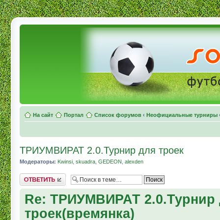
На сайт
Портал
Список форумов
‹
Неофициальные турниры
ТРИУМВИРАТ 2.0.Турнир для троек
Модераторы:
Kwinsi
,
skuadra
,
GEDEON
,
alexden
Комментировать
Re: ТРИУМВИРАТ 2.0.Турнир
троек(времянка)