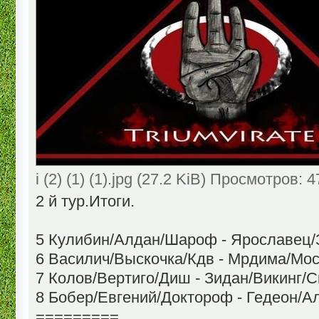
i (2) (1) (1).jpg (27.2 KiB) Просмотров: 
2 й тур.Итоги.
5 Кулибин/Алдан/Шароф - Ярославец/
6 Василич/Выскочка/Кдв - Мрдима/Мос
7 Колов/Вертиго/Диш - Зидан/Викинг/С
8 Бобер/Евгений/Доктороф - Гедеон/А
=========