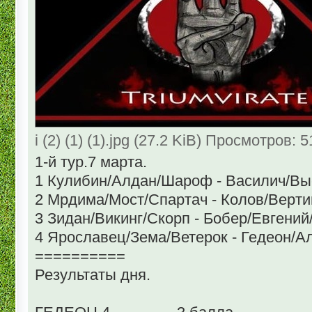
i (2) (1) (1).jpg (27.2 KiB) Просмотров: 
1-й тур.7 марта.
1 Кулибин/Алдан/Шароф - Василич/Выско
2 Мрдима/Мост/Спартач - Колов/Вертиго/Ди
3 Зидан/Викинг/Скорп - Бобер/Евгений/Д
4 Ярославец/Зема/Ветерок - Гедеон/Ал
==========
Результаты дня.