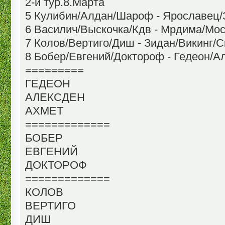
2-й тур.8.Марта
5 Кулибин/Алдан/Шароф - Ярославец/
6 Василич/Выскочка/Кдв - Мрдима/Мос
7 Колов/Вертиго/Диш - Зидан/Викинг/С
8 Бобер/Евгений/Доктороф - Гедеон/А
=========
ГЕДЕОН
АЛЕКСДЕН
АХМЕТ
=============
БОБЕР
ЕВГЕНИЙ
ДОКТОРОФ
=============
КОЛОВ
ВЕРТИГО
ДИШ