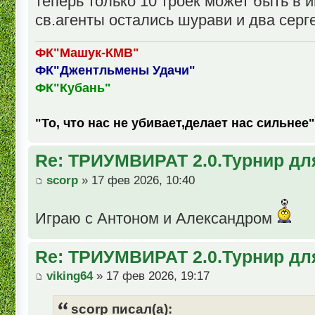
теперь только 10 троек может быть в и
св.агенты остались шурави и два серге
ФК"Машук-КМВ"
ФК"Джентльмены Удачи"
ФК"Кубань"
"То, что нас не убивает,делает нас сильнее"
Re: ТРИУМВИРАТ 2.0.Турнир дл
scorp
» 17 фев 2026, 10:40
Играю с Антоном и Александром
Re: ТРИУМВИРАТ 2.0.Турнир дл
viking64
» 17 фев 2026, 19:17
scorp писал(а):