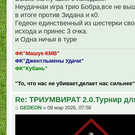
Неудачная игра трио Бобра,все не выш
в итоге против Зидана и к0.
Гедеон единственный из шестерки св
исхода и принес 3 очка.
и Одна ничья в туре
ФК"Машук-КМВ"
ФК"Джентльмены Удачи"
ФК"Кубань"
"То, что нас не убивает,делает нас сильнее"
Re: ТРИУМВИРАТ 2.0.Турнир дл
GEDEON
» 09 мар 2026, 07:58