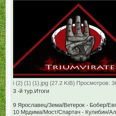
i (2) (1) (1).jpg (27.2 KiB) Просмотров: 
3 -й тур.Итоги
9 Ярославец/Зема/Ветерок - Бобер/Ев
10 Мрдима/Мост/Спартач - Кулибин/А