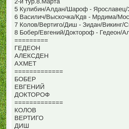
2-й тур.8.Марта
5 Кулибин/Алдан/Шароф - Ярославец/
6 Василич/Выскочка/Кдв - Мрдима/Мос
7 Колов/Вертиго/Диш - Зидан/Викинг/С
8 Бобер/Евгений/Доктороф - Гедеон/А
=========
ГЕДЕОН
АЛЕКСДЕН
АХМЕТ
=============
БОБЕР
ЕВГЕНИЙ
ДОКТОРОФ
=============
КОЛОВ
ВЕРТИГО
ДИШ