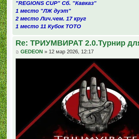
"REGIONS CUP" Сб. "Кавказ"
1 место "ЛЖ дуэт"
2 место Лич.чем. 17 круг
1 место 11 Кубок ТОТО
Re: ТРИУМВИРАТ 2.0.Турнир дл
GEDEON
» 12 мар 2026, 12:17