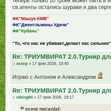
теперь только 10 троек может быть в и
св.агенты остались шурави и два серге
ФК"Машук-КМВ"
ФК"Джентльмены Удачи"
ФК"Кубань"
"То, что нас не убивает,делает нас сильнее"
Re: ТРИУМВИРАТ 2.0.Турнир дл
scorp
» 17 фев 2026, 10:40
Играю с Антоном и Александром
Re: ТРИУМВИРАТ 2.0.Турнир дл
viking64
» 17 фев 2026, 19:17
scorp писал(а):