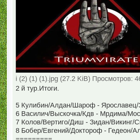
i (2) (1) (1).jpg (27.2 KiB) Просмотров: 
2 й тур.Итоги.
5 Кулибин/Алдан/Шароф - Ярославец/
6 Василич/Выскочка/Кдв - Мрдима/Мос
7 Колов/Вертиго/Диш - Зидан/Викинг/С
8 Бобер/Евгений/Доктороф - Гедеон/А
=========