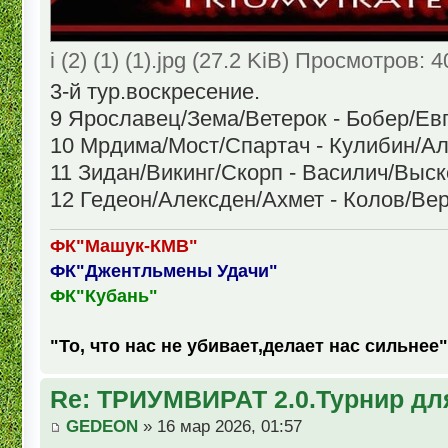
i (2) (1) (1).jpg (27.2 KiB) Просмотров: 
3-й тур.воскресение.
9 Ярославец/Зема/Ветерок - Бобер/Ев
10 Мрдима/Мост/Спартач - Кулибин/
11 Зидан/Викинг/Скорп - Василич/Выск
12 Гедеон/Алексден/Ахмет - Колов/Ве
ФК"Машук-КМВ"
ФК"Джентльмены Удачи"
ФК"Кубань"
"То, что нас не убивает,делает нас сильнее"
Re: ТРИУМВИРАТ 2.0.Турнир дл
GEDEON
» 16 мар 2026, 01:57