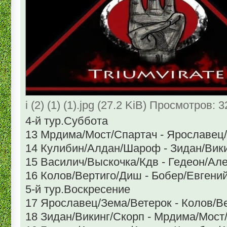
i (2) (1) (1).jpg (27.2 KiB) Просмотров: 
4-й тур.Суббота
13 Мрдима/Мост/Спартач - Ярославец
14 Кулибин/Алдан/Шароф - Зидан/Вик
15 Василич/Выскочка/Кдв - Гедеон/Ал
16 Колов/Вертиго/Диш - Бобер/Евгени
5-й тур.Воскресение
17 Ярославец/Зема/Ветерок - Колов/В
18 Зидан/Викинг/Скорп - Мрдима/Мост