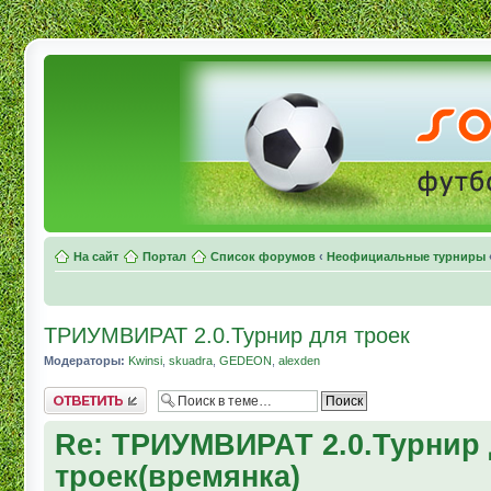
На сайт
Портал
Список форумов
‹
Неофициальные турниры
ТРИУМВИРАТ 2.0.Турнир для троек
Модераторы:
Kwinsi
,
skuadra
,
GEDEON
,
alexden
Комментировать
Re: ТРИУМВИРАТ 2.0.Турнир
троек(времянка)