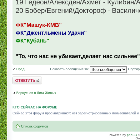
19 Гедеон/Алексден/Ахмет - Кулибин
20 Бобер/Евгений/Доктороф - Василич
ФК"Машук-КМВ"
ФК"Джентльмены Удачи"
ФК"Кубань"
"То, что нас не убивает,делает нас сильнее"
Пред.
Показать сообщения за:
Сортир
Комментировать
Вернуться в Лига Живых
КТО СЕЙЧАС НА ФОРУМЕ
Сейчас этот форум просматривают: нет зарегистрированных пользователей и г
Список форумов
Powered by
phpBB
©
Gr