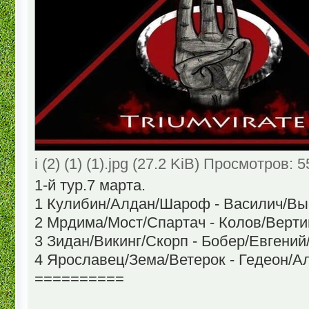
i (2) (1) (1).jpg (27.2 KiB) Просмотров: 
1-й тур.7 марта.
1 Кулибин/Алдан/Шароф - Василич/Вы
2 Мрдима/Мост/Спартач - Колов/Верт
3 Зидан/Викинг/Скорп - Бобер/Евгени
4 Ярославец/Зема/Ветерок - Гедеон/А
==========