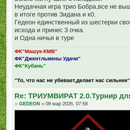
Неудачная игра трио Бобра,все не выш
в итоге против Зидана и к0.
Гедеон единственный из шестерки св
исхода и принес 3 очка.
и Одна ничья в туре
ФК"Машук-КМВ"
ФК"Джентльмены Удачи"
ФК"Кубань"
"То, что нас не убивает,делает нас сильнее"
Re: ТРИУМВИРАТ 2.0.Турнир дл
GEDEON
» 09 мар 2026, 07:58