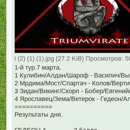
i (2) (1) (1).jpg (27.2 KiB) Просмотров: 
1-й тур.7 марта.
1 Кулибин/Алдан/Шароф - Василич/Выско
2 Мрдима/Мост/Спартач - Колов/Вертиго/Ди
3 Зидан/Викинг/Скорп - Бобер/Евгений/Д
4 Ярославец/Зема/Ветерок - Гедеон/Ал
==========
Результаты дня.